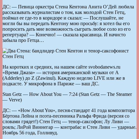
ДС: — Певица оркестра Стена Кентона Анита О’Дей любила
рассказывать журналистам о том, как молодой Стен Гетц,
поймал ее где-то в коридоре и сказал: — Послушайте, не
могли бы вы передать Кентону мою просьбу: я хотел бы его
попросить дать мне возможность сыграть любое соло из его
репертуара? — Конечно! — сказала красавица. И начисто
забыла про Гетца…
На коротких и средних, на нашем сайте svobodanews.ru
«Время Джаза» — история американской музыки от А
(Adderley) до Z (Zawinul). Каждую неделю LIVE или же в
подкасте. У микрофона в Париже — ваш ДС.
Stan Getz — How About You — 7:24 (Stan Getz — The Steamer
— Verve)
ДС: — «How About You», песня-стандарт 41 года композитора
Бёртона Лейна и поэта-песенника Ральфа Фрида (версия со
словами грядет!) Стен Гетц — тенор-саксофон; Лу Ливи —
рояль; ЛиРой Виннегар — контрабас и Стен Ливи — ударные.
Ноябрь 56 года, Голливуд.