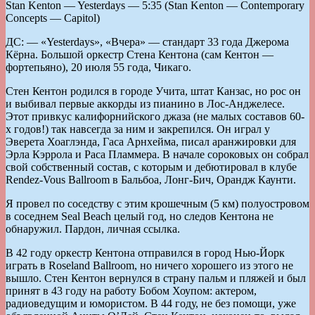
Stan Kenton — Yesterdays — 5:35 (Stan Kenton — Contemporary
Concepts — Capitol)
ДС: — «Yesterdays», «Вчера» — стандарт 33 года Джерома
Кёрна. Большой оркестр Стена Кентона (сам Кентон —
фортепьяно), 20 июля 55 года, Чикаго.
Стен Кентон родился в городе Учита, штат Канзас, но рос он
и выбивал первые аккорды из пианино в Лос-Анджелесе.
Этот привкус калифорнийского джаза (не малых составов 60-
х годов!) так навсегда за ним и закрепился. Он играл у
Эверета Хоаглэнда, Гаса Арнхейма, писал аранжировки для
Эрла Кэррола и Раса Пламмера. В начале сороковых он собрал
свой собственный состав, с которым и дебютировал в клубе
Rendez-Vous Ballroom в Бальбоа, Лонг-Бич, Орандж Каунти.
Я провел по соседству с этим крошечным (5 км) полуостровом
в соседнем Seal Beach целый год, но следов Кентона не
обнаружил. Пардон, личная ссылка.
В 42 году оркестр Кентона отправился в город Нью-Йорк
играть в Roseland Ballroom, но ничего хорошего из этого не
вышло. Стен Кентон вернулся в страну пальм и пляжей и был
принят в 43 году на работу Бобом Хоупом: актером,
радиоведущим и юмористом. В 44 году, не без помощи, уже