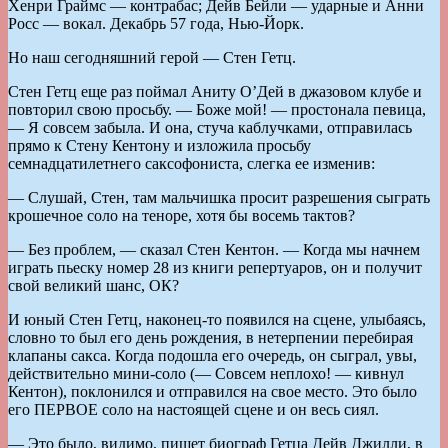
Хенри Граймс — контрабас; Дейв Бейли — ударные и Анни
Росс — вокал. Декабрь 57 года, Нью-Йорк.
Но наш сегодняшний герой — Стен Гетц.
Стен Гетц еще раз поймал Аниту О’Дей в джазовом клубе и
повторил свою просьбу. — Боже мой! — простонала певица,
— Я совсем забыла. И она, стуча каблучками, отправилась
прямо к Стену Кентону и изложила просьбу
семнадцатилетнего саксофониста, слегка ее изменив:
— Слушай, Стен, там мальчишка просит разрешения сыграть
крошечное соло на теноре, хотя бы восемь тактов?
— Без проблем, — сказал Стен Кентон. — Когда мы начнем
играть пьеску номер 28 из книги репертуаров, он и получит
свой великий шанс, ОК?
И юный Стен Гетц, наконец-то появился на сцене, улыбаясь,
словно то был его день рождения, в нетерпении перебирая
клапаны сакса. Когда подошла его очередь, он сыграл, увы,
действительно мини-соло (— Совсем неплохо! — кивнул
Кентон), поклонился и отправился на свое место. Это было
его ПЕРВОЕ соло на настоящей сцене и он весь сиял.
— Это было, видимо, пишет биограф Гетца Дейв Джилли, в