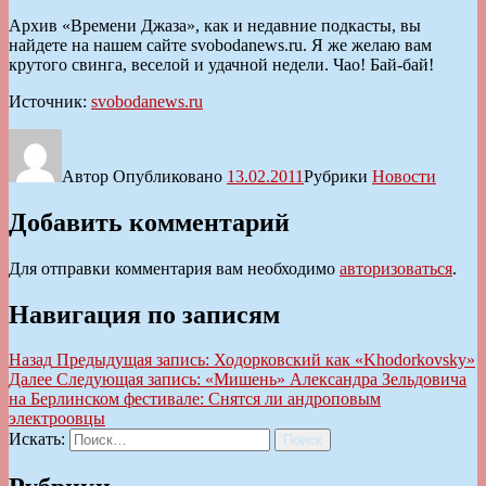
Архив «Времени Джаза», как и недавние подкасты, вы
найдете на нашем сайте svobodanews.ru. Я же желаю вам
крутого свинга, веселой и удачной недели. Чао! Бай-бай!
Источник:
svobodanews.ru
Автор
Опубликовано
13.02.2011
Рубрики
Новости
Добавить комментарий
Для отправки комментария вам необходимо
авторизоваться
.
Навигация по записям
Назад
Предыдущая запись:
Ходорковский как «Khodorkovsky»
Далее
Следующая запись:
«Мишень» Александра Зельдовича
на Берлинском фестивале: Снятся ли андроповым
электроовцы
Искать:
Поиск