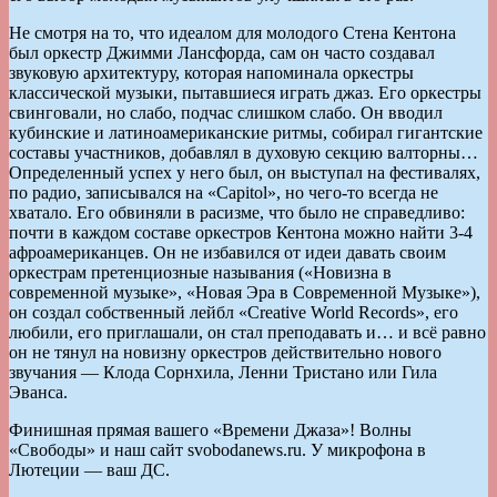
Не смотря на то, что идеалом для молодого Стена Кентона
был оркестр Джимми Лансфорда, сам он часто создавал
звуковую архитектуру, которая напоминала оркестры
классической музыки, пытавшиеся играть джаз. Его оркестры
свинговали, но слабо, подчас слишком слабо. Он вводил
кубинские и латиноамериканские ритмы, собирал гигантские
составы участников, добавлял в духовую секцию валторны…
Определенный успех у него был, он выступал на фестивалях,
по радио, записывался на «Capitol», но чего-то всегда не
хватало. Его обвиняли в расизме, что было не справедливо:
почти в каждом составе оркестров Кентона можно найти 3-4
афроамериканцев. Он не избавился от идеи давать своим
оркестрам претенциозные называния («Новизна в
современной музыке», «Новая Эра в Современной Музыке»),
он создал собственный лейбл «Creative World Records», его
любили, его приглашали, он стал преподавать и… и всё равно
он не тянул на новизну оркестров действительно нового
звучания — Клода Сорнхила, Ленни Тристано или Гила
Эванса.
Финишная прямая вашего «Времени Джаза»! Волны
«Свободы» и наш сайт svobodanews.ru. У микрофона в
Лютеции — ваш ДС.