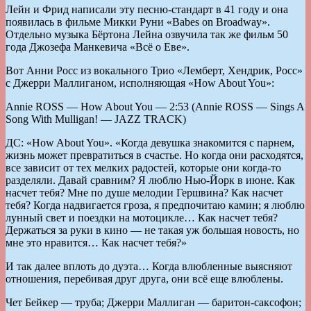
Лейн и Фрид написали эту песню-стандарт в 41 году и она
появилась в фильме Микки Руни «Babes on Broadway».
Отдельно музыка Бёртона Лейна озвучила так же фильм 50
года Джозефа Манкевича «Всё о Еве».
Вот Анни Росс из вокального Трио «Лемберт, Хендрик, Росс»
с Джерри Маллиганом, исполняющая «How About You»:
Annie ROSS — How About You — 2:53 (Annie ROSS — Sings A
Song With Mulligan! — JAZZ TRACK)
ДС: «How About You». «Когда девушка знакомится с парнем,
жизнь может превратиться в счастье. Но когда они расходятся,
все зависит от тех мелких радостей, которые они когда-то
разделяли. Давай сравним? Я люблю Нью-Йорк в июне. Как
насчет тебя? Мне по душе мелодии Гершвина? Как насчет
тебя? Когда надвигается гроза, я предпочитаю камин; я люблю
лунный свет и поездки на мотоцикле… Как насчет тебя?
Держаться за руки в кино — не такая уж большая новость, но
мне это нравится… Как насчет тебя?»
И так далее вплоть до дуэта… Когда влюбленные выясняют
отношения, перебивая друг друга, они всё еще влюблены.
Чет Бейкер — труба; Джерри Маллиган — баритон-саксофон;