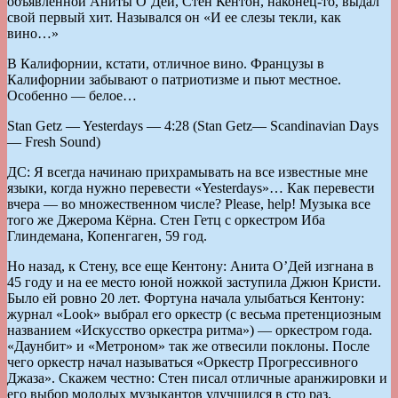
объявленной Аниты О’Дей, Стен Кентон, наконец-то, выдал
свой первый хит. Назывался он «И ее слезы текли, как
вино…»
В Калифорнии, кстати, отличное вино. Французы в
Калифорнии забывают о патриотизме и пьют местное.
Особенно — белое…
Stan Getz — Yesterdays — 4:28 (Stan Getz— Scandinavian Days
— Fresh Sound)
ДС: Я всегда начинаю прихрамывать на все известные мне
языки, когда нужно перевести «Yesterdays»… Как перевести
вчера — во множественном числе? Please, help! Музыка все
того же Джерома Кёрна. Стен Гетц с оркестром Иба
Глиндемана, Копенгаген, 59 год.
Но назад, к Стену, все еще Кентону: Анита О’Дей изгнана в
45 году и на ее место юной ножкой заступила Джюн Кристи.
Было ей ровно 20 лет. Фортуна начала улыбаться Кентону:
журнал «Look» выбрал его оркестр (с весьма претенциозным
названием «Искусство оркестра ритма») — оркестром года.
«Даунбит» и «Метроном» так же отвесили поклоны. После
чего оркестр начал называться «Оркестр Прогрессивного
Джаза». Скажем честно: Стен писал отличные аранжировки и
его выбор молодых музыкантов улучшился в сто раз.