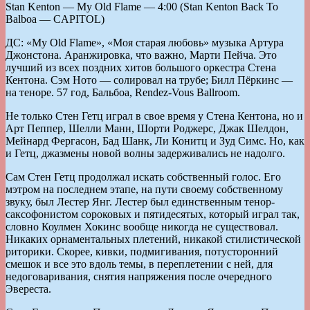
Stan Kenton — My Old Flame — 4:00 (Stan Kenton Back To
Balboa — CAPITOL)
ДС: «My Old Flame», «Моя старая любовь» музыка Артура
Джонстона. Аранжировка, что важно, Марти Пейча. Это
лучший из всех поздних хитов большого оркестра Стена
Кентона. Сэм Ното — солировал на трубе; Билл Пёркинс —
на теноре. 57 год, Бальбоа, Rendez-Vous Ballroom.
Не только Стен Гетц играл в свое время у Стена Кентона, но и
Арт Пеппер, Шелли Манн, Шорти Роджерс, Джак Шелдон,
Мейнард Фергасон, Бад Шанк, Ли Конитц и Зуд Симс. Но, как
и Гетц, джазмены новой волны задерживались не надолго.
Сам Стен Гетц продолжал искать собственный голос. Его
мэтром на последнем этапе, на пути своему собственному
звуку, был Лестер Янг. Лестер был единственным тенор-
саксофонистом сороковых и пятидесятых, который играл так,
словно Коулмен Хокинс вообще никогда не существовал.
Никаких орнаментальных плетений, никакой стилистической
риторики. Скорее, кивки, подмигивания, потусторонний
смешок и все это вдоль темы, в переплетении с ней, для
недоговаривания, снятия напряжения после очередного
Эвереста.