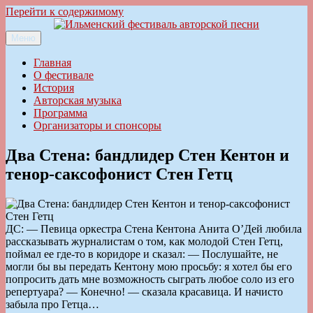
Перейти к содержимому
Меню
Ильменский фестиваль авторской песни
Главная
О фестивале
История
Авторская музыка
Программа
Организаторы и спонсоры
Два Стена: бандлидер Стен Кентон и
тенор-саксофонист Стен Гетц
ДС: — Певица оркестра Стена Кентона Анита О’Дей любила
рассказывать журналистам о том, как молодой Стен Гетц,
поймал ее где-то в коридоре и сказал: — Послушайте, не
могли бы вы передать Кентону мою просьбу: я хотел бы его
попросить дать мне возможность сыграть любое соло из его
репертуара? — Конечно! — сказала красавица. И начисто
забыла про Гетца…