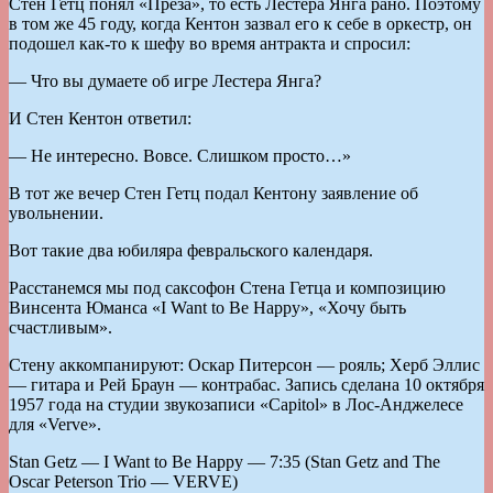
Стен Гетц понял «Преза», то есть Лестера Янга рано. Поэтому
в том же 45 году, когда Кентон зазвал его к себе в оркестр, он
подошел как-то к шефу во время антракта и спросил:
— Что вы думаете об игре Лестера Янга?
И Стен Кентон ответил:
— Не интересно. Вовсе. Слишком просто…»
В тот же вечер Стен Гетц подал Кентону заявление об
увольнении.
Вот такие два юбиляра февральского календаря.
Расстанемся мы под саксофон Стена Гетца и композицию
Винсента Юманса «I Want to Be Happy», «Хочу быть
счастливым».
Стену аккомпанируют: Оскар Питерсон — рояль; Херб Эллис
— гитара и Рей Браун — контрабас. Запись сделана 10 октября
1957 года на студии звукозаписи «Capitol» в Лос-Анджелесе
для «Verve».
Stan Getz — I Want to Be Happy — 7:35 (Stan Getz and The
Oscar Peterson Trio — VERVE)