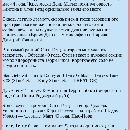
мае 44 года. Через месяц Дейв Матью покинул оркестр
Кентона и Стен Гетц официально занял его место.
Сквозь легкую дремоту, сквозь писк и треск разорванного
пространства или же чисто и четко с нашего сайта
svobodanews.ru вы слушаете еженедельное неизменно
свингующее «Время Джаза». У микрофона в Париже —
Дмитрий Савицкий.
Вот самый ранний Стен Гетц, которого мне удалось
раскопать… Образца 49 года. Стен играет в духовой секции
комбо виброфониста Терри Гибса. Короткое его соло не
трудно опознать:
Stan Getz with Jimmy Raney and Terry Gibbs — Terry\’s Tune —
3:08 (Stan Getz — Early Stan Getz — PRESTIGE)
ДС: «Terry\’s Tune». Композиция Терри Гиббса (виброфон и
лидер) и Шорти Роджерса (труба).
Эрл Своуп — тромбон; Стен Гетц — тенор; Джордж
Уоллингтон — рояль; Кёрли Рассел — контрабас и Шадоу
Уилсон — ударные. Март 49 года, Нью-Йорк.
Стену Гетцу было в том марте 22 года и один месяц. Он