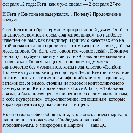
февраля 12 года; Гетц, как я уже сказал — 2 февраля 27-го.
И Гетц у Кентона не задержался… Почему? Продолжение
следует.
Стен Кентон изобрел термин «прогрессивный джаз». Он был
пианистом, композитором, аранжировщиком, но наиболее
известен он был, как бандлидер. Причем о качествах его на
этой должности или о роли его в этом качестве — всегда была
масса споров. Он был, что говорится «controversial». Покинул
он нашу голубую планету в августе 79 года, но неожиданно
вновь вскарабкался на сцену в прошлом году, уже в
одиночестве без музыкантов, когда издательство «Random
House» выпустило книгу его дочери Лесли Кентон, известной
писательницы на типично калифорнийские темы здоровья,
витаминов, энзимов, стояния на голове и контролируемого
самочувствия. Книга называлась «Love Affair», «Любовная
связь», и была посвящена отношениям со своим знаменитым,
в себе неуверенном, отце-алкоголике; отношениям, которые
характеризуются одним словом — инцест.
Но я позволю себе сообщить тем, кто с опозданием нырнул в
наши волны: это частоты «Свободы» и наш сайт
svobodanews.ru. У микрофона в Париже — ваш ДС.