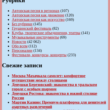
Рубрики
Авторская песня в регионах
(107)
Авторская песня как движение
(120)
Авторская песня как искусство
(169)
Без рубрики
(145)
Грушинский фестиваль
(82)
Клубы, творческие объединения, театры
(141)
Музыкальные инструменты
(69)
Новости
(42 062)
Обо всем
(112)
Персоналии
(134)
Фестивали, конкурсы, концерты
(233)
Свежие записи
Москва Махачкала самолет: комфортное
путешествие между столицами
Девушки Березовский: знакомства в уральском
городе с особым шармом
Девушки Ростова: знакомства в южной столице
России
Мартин Казино: Премиум-платформа для ценителей
азартных развлечений