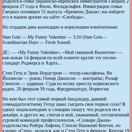
родился в семье украинско-еврейских иммигрантов Гаецких 2
февраля 27 года в Фили, Филадельфия. Иммиграции семьи
Гаецких посвящен 51 выпуск «Времени Джаза»; вы найдете
его в нашем архиве на сайте «Свободы».
Но отдадим дань календарю и воркующим влюбленным:
Stan Getz — My Funny Valentine — 5:10 (Stan Getz—
Scandinavian Days — Fresh Sound)
ДС: — «My Funny Valentine», «Мой смешной Валентин» —
как-никак 14 февраля по всей планете крутят эту песню-
стандарт Роджерса и Харта…
Стен Гетц и Эрик Нордстром — тенор-саксофоны; Ян
Йохансон — рояль; Гюнар Джонсон — контрабас; Рольф
Свенсон — ударные. Судя по всему оркестр норвежского
радио. 20 февраля 59 года, Фредрикштадт, Норвегия.
Но кем был этот самый первый бандлидер, давший
семнадцатилетнему Гетцу шанс сыграть свое первое соло? В
одних энциклопедиях и словарях пишут, что родился он в
декабре, в других же, считая и мой, уважаемый, составленный
суровой командой профессионалов, «Словаре Джаза»
издательства Робера Лафона, Стенли Ньюкомб Кентон, по
кличке «Стен», родился, как и Стен Гетц в феврале. Кентон 19