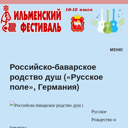
МЕНЮ
Ильменский фестиваль авторской
песни
Российско-баварское
родство душ («Русское
поле», Германия)
Русское
Рождество и
баварцы