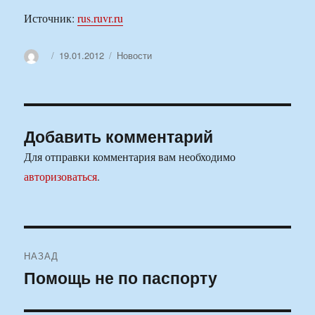
Источник:
rus.ruvr.ru
Автор
Опубликовано
Рубрики
19.01.2012
Новости
Добавить комментарий
Для отправки комментария вам необходимо
авторизоваться
.
Навигация
НАЗАД
по
Помощь не по паспорту
Предыдущая
запись:
записям