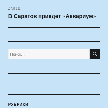
ДАЛЕЕ
В Саратов приедет «Аквариум»
Следующая
запись:
ПО
Искать:
РУБРИКИ