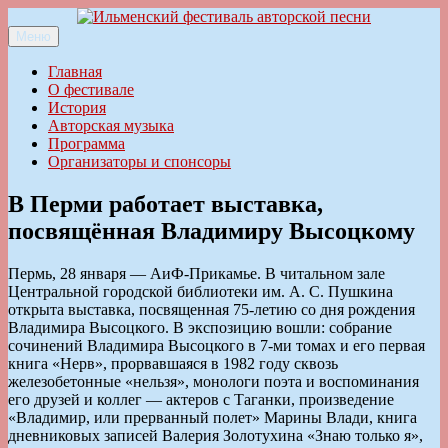
Перейти
к
Меню
Ильменский фестиваль авторской песни
содержимому
Главная
О фестивале
История
Авторская музыка
Программа
Организаторы и спонсоры
В Перми работает выставка,
посвящённая Владимиру Высоцкому
Пермь, 28 января — АиФ-Прикамье. В читальном зале
Центральной городской библиотеки им. А. С. Пушкина
открыта выставка, посвященная 75-летию со дня рождения
Владимира Высоцкого. В экспозицию вошли: собрание
сочинений Владимира Высоцкого в 7-ми томах и его первая
книга «Нерв», прорвавшаяся в 1982 году сквозь
железобетонные «нельзя», монологи поэта и воспоминания
его друзей и коллег — актеров с Таганки, произведение
«Владимир, или прерванный полет» Марины Влади, книга
дневниковых записей Валерия Золотухина «Знаю только я»,