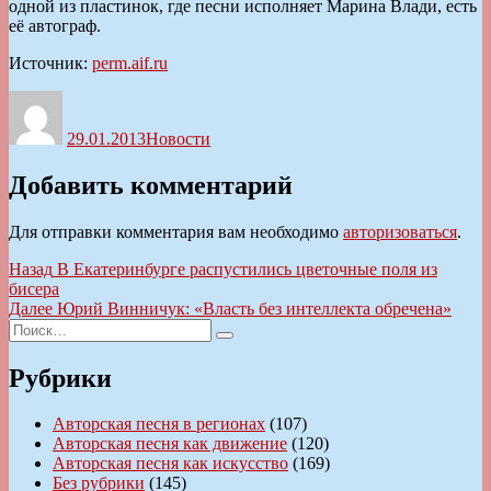
одной из пластинок, где песни исполняет Марина Влади, есть
её автограф.
Источник:
perm.aif.ru
Автор
Опубликовано
Рубрики
29.01.2013
Новости
Добавить комментарий
Для отправки комментария вам необходимо
авторизоваться
.
Навигация
Предыдущая
Назад
В Екатеринбурге распустились цветочные поля из
запись:
бисера
по
Следующая
Далее
Юрий Винничук: «Власть без интеллекта обречена»
записям
Искать:
запись:
Поиск
Рубрики
Авторская песня в регионах
(107)
Авторская песня как движение
(120)
Авторская песня как искусство
(169)
Без рубрики
(145)