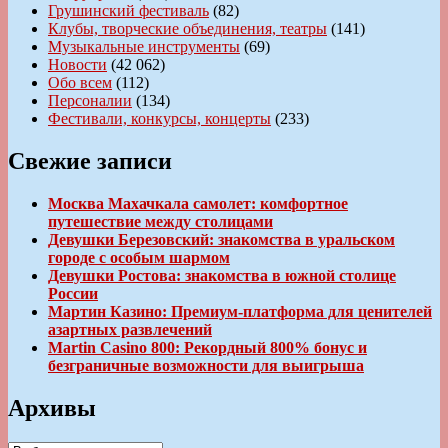
Грушинский фестиваль
(82)
Клубы, творческие объединения, театры
(141)
Музыкальные инструменты
(69)
Новости
(42 062)
Обо всем
(112)
Персоналии
(134)
Фестивали, конкурсы, концерты
(233)
Свежие записи
Москва Махачкала самолет: комфортное
путешествие между столицами
Девушки Березовский: знакомства в уральском
городе с особым шармом
Девушки Ростова: знакомства в южной столице
России
Мартин Казино: Премиум-платформа для ценителей
азартных развлечений
Martin Casino 800: Рекордный 800% бонус и
безграничные возможности для выигрыша
Архивы