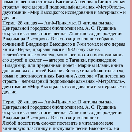
роман о шестидесятниках Василия Аксенова «Таинственная
страсть», легендарный подпольный альманах «МетрОполь»,
двухтомник «Мир Высоцкого: исследования и материалы» и
другие.
Пермь, 28 января — АиФ-Прикамье. В читальном зале
Центральной городской библиотеки им. А. С. Пушкина
открыта выставка, посвященная 75-летию со дня рождения
Владимира Высоцкого. В экспозицию вошли: собрание
сочинений Владимира Высоцкого в 7-ми томах и его первая
книга «Нерв», прорвавшаяся в 1982 году сквозь
железобетонные «нельзя», монологи поэта и воспоминания
его друзей и коллег — актеров с Таганки, произведение
«Владимир, или прерванный полет» Марины Влади, книга
дневниковых записей Валерия Золотухина «Знаю только я»,
роман о шестидесятниках Василия Аксенова «Таинственная
страсть», легендарный подпольный альманах «МетрОполь»,
двухтомник «Мир Высоцкого: исследования и материалы» и
другие.
Пермь, 28 января — АиФ-Прикамье. В читальном зале
Центральной городской библиотеки им. А. С. Пушкина
открыта выставка, посвященная 75-летию со дня рождения
Владимира Высоцкого. В экспозицию вошли: с
Любой посетитель сможет поставить в читальном зале
виниловую пластинку и послушать песни Высоцкого. На