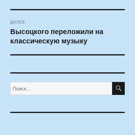
запись:
записям
ДАЛЕЕ
Высоцкого переложили на
Следующая
классическую музыку
запись:
ПО
Искать: