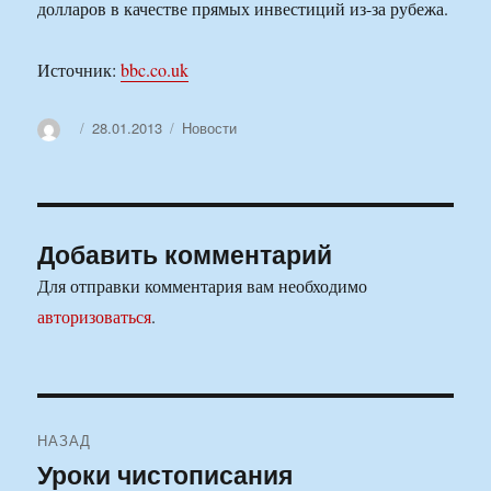
долларов в качестве прямых инвестиций из-за рубежа.
Источник:
bbc.co.uk
Автор
Опубликовано
Рубрики
28.01.2013
Новости
Добавить комментарий
Для отправки комментария вам необходимо
авторизоваться
.
Навигация
НАЗАД
по
Уроки чистописания
Предыдущая