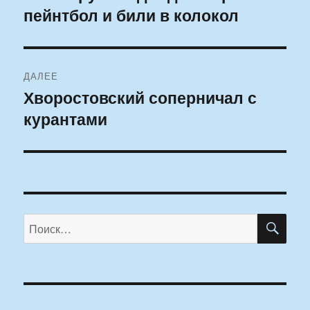
пейнтбол и били в колокол
запись:
записям
ДАЛЕЕ
Хворостовский соперничал с
Следующая
курантами
запись:
ПО
Искать: