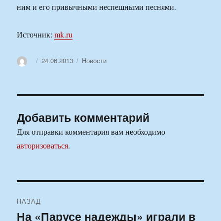
ним и его привычными неспешными песнями.
Источник:
mk.ru
Автор
Опубликовано
Рубрики
24.06.2013
Новости
Добавить комментарий
Для отправки комментария вам необходимо
авторизоваться
.
Навигация
НАЗАД
по
На «Парусе надежды» играли в
Предыдущая