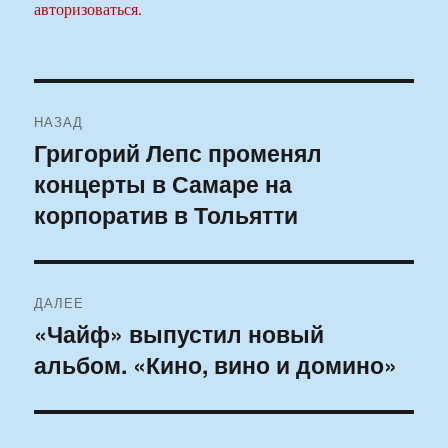
авторизоваться
.
Навигация
НАЗАД
по
Григорий Лепс променял
Предыдущая
концерты в Самаре на
запись:
записям
корпоратив в Тольятти
ДАЛЕЕ
«Чайф» выпустил новый
Следующая
альбом. «Кино, вино и домино»
запись: