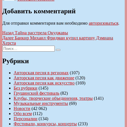
Добавить комментарий
Для отправки комментария вам необходимо
авторизоваться
.
Навигация
Предыдущая
Назад
Тайна расcтрела Окуджавы
запись:
Следующая
Далее
Банкир Михаил Фридман купил картину Дэмиана
по
запись:
Херста
записям
Искать:
Поиск
Рубрики
Авторская песня в регионах
(107)
Авторская песня как движение
(120)
Авторская песня как искусство
(169)
Без рубрики
(145)
Грушинский фестиваль
(82)
Клубы, творческие объединения, театры
(141)
Музыкальные инструменты
(69)
Новости
(42 062)
Обо всем
(112)
Персоналии
(134)
Фестивали, конкурсы, концерты
(233)