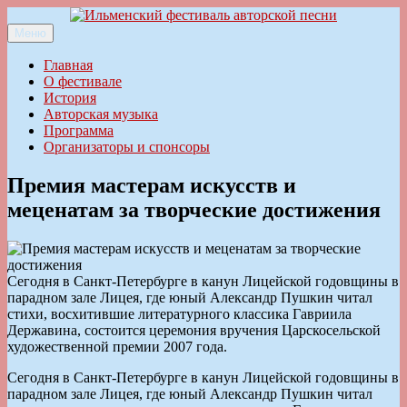
Перейти
к
Меню
Ильменский фестиваль авторской песни
содержимому
Главная
О фестивале
История
Авторская музыка
Программа
Организаторы и спонсоры
Премия мастерам искусств и
меценатам за творческие достижения
Сегодня в Санкт-Петербурге в канун Лицейской годовщины в
парадном зале Лицея, где юный Александр Пушкин читал
стихи, восхитившие литературного классика Гавриила
Державина, состоится церемония вручения Царскосельской
художественной премии 2007 года.
Сегодня в Санкт-Петербурге в канун Лицейской годовщины в
парадном зале Лицея, где юный Александр Пушкин читал