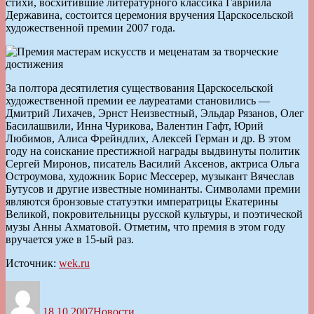
стихи, восхитившие литературного классика Гавриила
Державина, состоится церемония вручения Царскосельской
художественной премии 2007 года.
За полтора десятилетия существования Царскосельской
художественной премии ее лауреатами становились —
Дмитрий Лихачев, Эрнст Неизвестный, Эльдар Рязанов, Олег
Басилашвили, Инна Чурикова, Валентин Гафт, Юрий
Любимов, Алиса Фрейндлих, Алексей Герман и др. В этом
году на соискание престижной награды выдвинуты политик
Сергей Миронов, писатель Василий Аксенов, актриса Ольга
Остроумова, художник Борис Мессерер, музыкант Вячеслав
Бутусов и другие известные номинанты. Символами премии
являются бронзовые статуэтки императрицы Екатерины
Великой, покровительницы русской культуры, и поэтической
музы Анны Ахматовой. Отметим, что премия в этом году
вручается уже в 15-ый раз.
Источник:
wek.ru
Автор
Опубликовано
Рубрики
18.10.2007
Новости