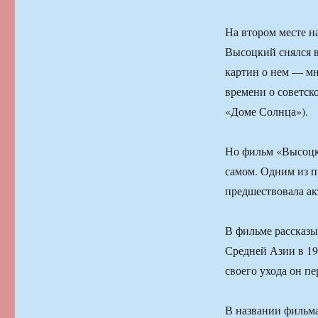
На втором месте н
Высоцкий снялся в
картин о нем — м
времени о советско
«Доме Солнца»).
Но фильм «Высоцки
самом. Одним из п
предшествовала а
В фильме рассказы
Средней Азии в 197
своего ухода он п
В названии фильма