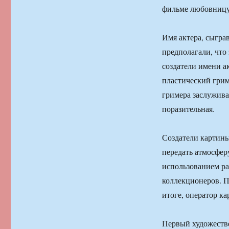
фильме любовницу
Имя актера, сыгра
предполагали, что
создатели имени а
пластический грим 
гримера заслужива
поразительная.
Создатели картины
передать атмосфер
использованием ра
коллекционеров. П
итоге, оператор к
Первый художеств