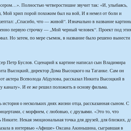
 сером…». Полностью четверостишие звучит так: «И, улыбаясь,
, Мой хрип порой похожим был на вой, И я немел от боли и
шептал: „Спасибо, что — живой“. Изначально в название картин
енно первую строчку — „Мой черный человек“. Проект под эти
овал. Но затем, по мере съемок, в название было решено вынести
ер Петр Буслов. Сценарий к картине написал сын Владимира
та Высоцкий, директор Дома Высоцкого на Таганке. Сам он
 от актера Всеволода Абдулова, рассказал Никита Высоцкий в
 каналу». И ее же решил положить в основу фильма.
ь история о нескольких днях жизни отца, рассказанная сыном. С
нцертами, с морфием, с любовью, с друзьями. «Это то, что
ь Никите. Некая эмоциональная точка для друзей, для близких, д
казала в интервью «Афише» Оксана Акиньшина, сыгравшая в