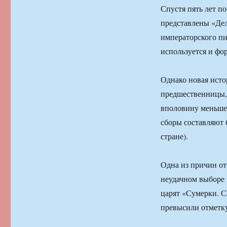
Спустя пять лет п
представлены «Дел
императорского пи
используется и фо
Однако новая исто
предшественницы, 
вполовину меньше
сборы составляют б
стране).
Одна из причин отс
неудачном выборе 
царят «Сумерки. Са
превысили отметку