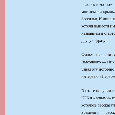
человек в костюме
мне ломали крылья
бессилья, И лишь 
хотели вынести им
названием и старт
другую фразу.
Фильм снял режисс
Высоцкого — Ники
узнал эту историю
интервью «Первому
В итоге получилас
КГБ и «левыми» ко
хотелось рассказат
времени», — расс