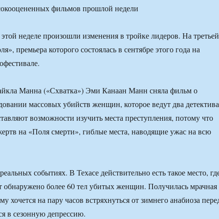
окооцененных фильмов прошлой недели
 этой неделе произошли изменения в тройке лидеров. На третьей
я», премьера которого состоялась в сентябре этого года на
офестивале.
айкла Манна («Схватка») Эми Канаан Манн сняла фильм о
довании массовых убийств женщин, которое ведут два детектива
тавляют возможности изучить места преступления, потому что
 жертв на «Поля смерти», гиблые места, наводящие ужас на всю
еальных событиях. В Техасе действительно есть такое место, гд
ет обнаружено более 60 тел убитых женщин. Получилась мрачная
ому хочется на пару часов встряхнуться от зимнего анабиоза пере
ься в сезонную депрессию.