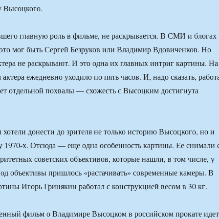
 Высоцкого.
вшего главную роль в фильме, не раскрывается. В СМИ и блогах
 это мог быть Сергей Безруков или Владимир Вдовиченков. Но
ктера не раскрывают. И это одна их главных интриг картины. На
актера ежедневно уходило по пять часов. И, надо сказать, работ
ет отдельной похвалы — схожесть с Высоцким достигнута
 хотели донести до зрителя не только историю Высоцкого, но и
у 1970-х. Отсюда — еще одна особенность картины. Ее снимали 
ритетных советских объективов, которые нашли, в том числе, у
од объективы пришлось «растачивать» современные камеры. В
артины Игорь Гринякин работал с конструкцией весом в 30 кг.
енный фильм о Владимире Высоцком в российском прокате идет