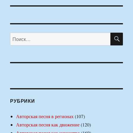
ПО
Искать:
РУБРИКИ
Авторская песня в регионах
(107)
Авторская песня как движение
(120)
Авторская песня как искусство
(169)