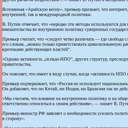
Вспоминая «Арабскую весну», премьер признает, что интернет
внутренней, так и международной политики.
В. Путин отмечает, что «нередко эти методы используются дл
вмешательства во внутреннюю политику суверенных государст
Премьер считает, что «следует четко различать — где свобода 
его словам, „можно только приветствовать цивилизованную р
критиками действующих властей“.
«Однако активность „псевдо-НПО“, других структур, преследу
правительства.
Он поясняет, что имеет в виду случаи, когда «активность НПО
Премьер подчеркивает, что «Россия не использует национальн
Он добавляет, что ни Китай, ни Индия, ни Бразилия так не дей
«Мы считаем, что влияние на внутреннюю политику и на общес
ответственно относиться к своим действиям», — пишет В. Пути
Премьер-министр РФ заявляет о необходимости усилить полит
в сторону».