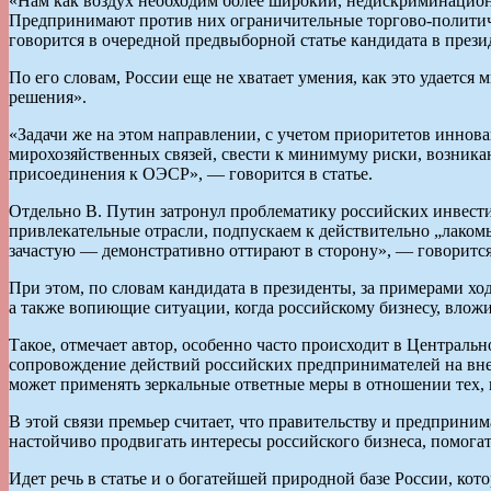
«Нам как воздух необходим более широкий, недискриминацион
Предпринимают против них ограничительные торгово-политиче
говорится в очередной предвыборной статье кандидата в прези
По его словам, России еще не хватает умения, как это удает
решения».
«Задачи же на этом направлении, с учетом приоритетов иннов
мирохозяйственных связей, свести к минимуму риски, возника
присоединения к ОЭСР», — говорится в статье.
Отдельно В. Путин затронул проблематику российских инвест
привлекательные отрасли, подпускаем к действительно „лакомы
зачастую — демонстративно оттирают в сторону», — говорится 
При этом, по словам кандидата в президенты, за примерами хо
а также вопиющие ситуации, когда российскому бизнесу, вложи
Такое, отмечает автор, особенно часто происходит в Централь
сопровождение действий российских предпринимателей на вне
может применять зеркальные ответные меры в отношении тех, 
В этой связи премьер считает, что правительству и предприн
настойчиво продвигать интересы российского бизнеса, помога
Идет речь в статье и о богатейшей природной базе России, ко