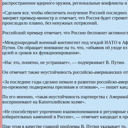
распространение ядерного оружия, региональные конфликты и 
«Сделаем все, чтобы обеспечить получение Россией последни
заверяет премьер-министр и отмечает, что Россия будет стрем
происходило плавно, без ненужных потрясений.
Российский премьер отмечает, что Россию беспокоит активнос
«Международный военный контингент под эгидой НАТО в Афган
Путин. Он обращает внимание на то, что, «объявив об уходе из
целей и сроков их функционирования».
«Нас это, понятно, не устраивает», — подчеркивает В. Путин.
Он отмечает также неустойчивость российско-американских от
«За последние годы сделано немало в развитии российско-аме
по-прежнему подвержены приливам и отливам», — пишет канди
По его мнению, «такая неустойчивость партнерства с Америко
воспринимают на Капитолийском холме».
«Не способствуют упрочению взаимопонимания и регулярные п
избирательных кампаний в России», — отмечает кандидат в пр
При этом в качестве главной проблемы В. Путин указывает то