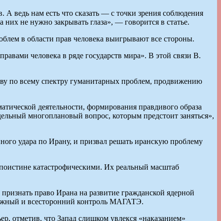
А ведь нам есть что сказать — с точки зрения соблюдения
 них не нужно закрывать глаза», — говорится в статье.
роблем в области прав человека выигрывают все стороны.
авами человека в ряде государств мира». В этой связи В.
ству по всему спектру гуманитарных проблем, продвижению
атической деятельности, формирования правдивого образа
тдельный многоплановый вопрос, которым предстоит заняться»,
ного удара по Ирану, и призвал решать иранскую проблему
т поистине катастрофическими. Их реальный масштаб
 признать право Ирана на развитие гражданской ядерной
адежный и всесторонний контроль МАГАТЭ.
ер, отметив, что Запад слишком увлекся «наказанием»