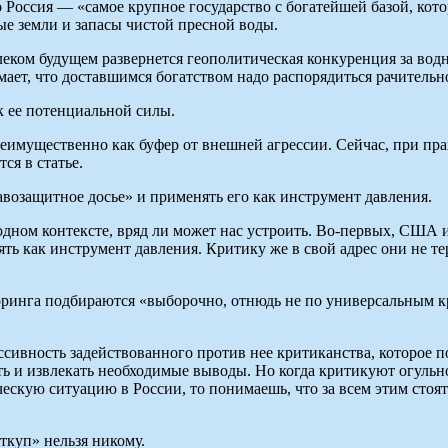
 Россия — «самое крупное государство с богатейшей базой, кото
ные земли и запасы чистой пресной воды.
алеком будущем развернется геополитическая конкуренция за вод
мает, что доставшимся богатством надо распорядиться рачительн
к ее потенциальной силы.
имущественно как буфер от внешней агрессии. Сейчас, при пра
ся в статье.
авозащитное досье» и применять его как инструмент давления.
одном контексте, вряд ли может нас устроить. Во-первых, США 
ть как инструмент давления. Критику же в свой адрес они не т
оринга подбираются «выборочно, отнюдь не по универсальным к
ессивность задействованного против нее критиканства, которое
ь и извлекать необходимые выводы. Но когда критикуют огульно
ческую ситуацию в России, то понимаешь, что за всем этим сто
откуп» нельзя никому.