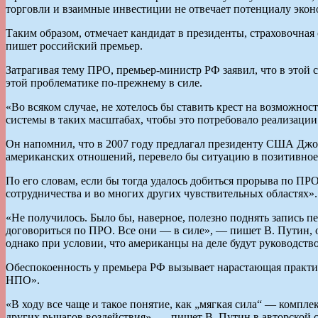
торговли и взаимные инвестиции не отвечает потенциалу экон
Таким образом, отмечает кандидат в президенты, страховочная 
пишет российский премьер.
Затрагивая тему ПРО, премьер-министр РФ заявил, что в этой 
этой проблематике по-прежнему в силе.
«Во всяком случае, не хотелось бы ставить крест на возможн
системы в таких масштабах, чтобы это потребовало реализаци
Он напомнил, что в 2007 году предлагал президенту США Дж
американских отношений, перевело бы ситуацию в позитивное
По его словам, если бы тогда удалось добиться прорыва по П
сотрудничества и во многих других чувствительных областях».
«Не получилось. Было бы, наверное, полезно поднять запись 
договориться по ПРО. Все они — в силе», — пишет В. Путин, 
однако при условии, что американцы на деле будут руководст
Обеспокоенность у премьера РФ вызывает нарастающая практик
НПО».
«В ходу все чаще и такое понятие, как „мягкая сила“ — комп
других рычагов воздействия», — пишет В. Путин в авторской 