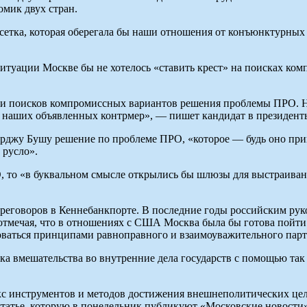
омик двух стран.
сетка, которая оберегала бы наши отношения от конъюнктурных п
ситуации Москве бы не хотелось «ставить крест» на поисках ко
ости поисков компромиссных вариантов решения проблемы ПРО. Н
и наших объявленных контрмер», — пишет кандидат в президент
орджу Бушу решение по проблеме ПРО, «которое — будь оно пр
 русло».
РО, то «в буквальном смысле открылись бы шлюзы для выстраиван
переговоров в Кеннебанкпорте. В последние годы российским ру
отмечая, что в отношениях с США Москва была бы готова пойти
воваться принципами равноправного и взаимоуважительного парт
а вмешательства во внутренние дела государств с помощью так
лекс инструментов и методов достижения внешнеполитических це
статье, которую в понедельник публикуют «Московские новости»