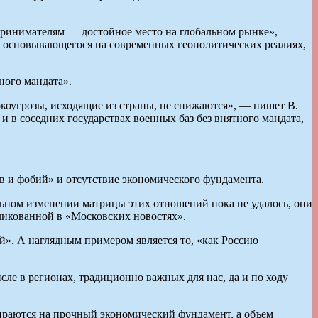
дпринимателям — достойное место на глобальном рынке», —
а, основывающегося на современных геополитических реалиях,
ного мандата».
оугрозы, исходящие из страны, не снижаются», — пишет В.
и в соседних государствах военных баз без внятного мандата,
в и фобий» и отсутствие экономического фундамента.
льном изменении матрицы этих отношений пока не удалось, они
ликованной в «Московских новостях».
й». А наглядным примером является то, «как Россию
е в регионах, традиционно важных для нас, да и по ходу
пираются на прочный экономический фундамент, а объем