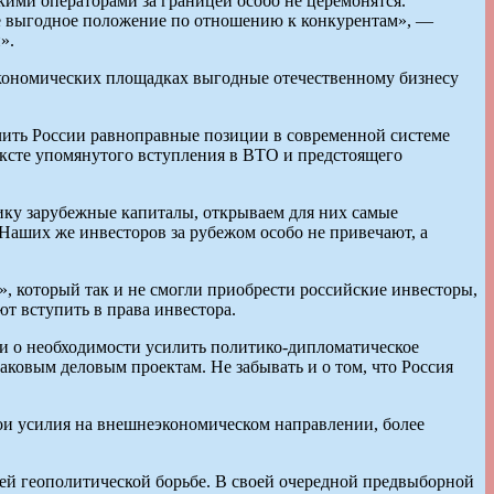
ими операторами за границей особо не церемонятся.
ее выгодное положение по отношению к конкурентам», —
».
еэкономических площадках выгодные отечественному бизнесу
ечить России равноправные позиции в современной системе
ексте упомянутого вступления в ВТО и предстоящего
ику зарубежные капиталы, открываем для них самые
 Наших же инвесторов за рубежом особо не привечают, а
», который так и не смогли приобрести российские инвесторы,
т вступить в права инвестора.
сли о необходимости усилить политико-дипломатическое
ковым деловым проектам. Не забывать и о том, что Россия
вои усилия на внешнеэкономическом направлении, более
ущей геополитической борьбе. В своей очередной предвыборной