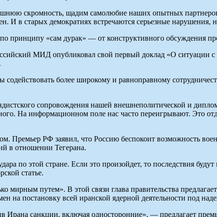
ишнюю скромность, щадим самолюбие наших опытных партнеров. 
н. И в старых демократиях встречаются серьезные нарушения, на
сь по принципу «сам дурак» — от конструктивного обсуждения п
оссийский МИД опубликовал свой первый доклад «О ситуации с пр
.
чтобы содействовать более широкому и равноправному сотрудниче
ндистского сопровождения нашей внешнеполитической и диплом
емного. На информационном поле нас часто переигрывают. Это о
ом. Премьер РФ заявил, что Россию беспокоит возможность воен
ий в отношении Тегерана.
ара по этой стране. Если это произойдет, то последствия буду
рской статье.
о мирным путем». В этой связи глава правительства предлагает
обмен на постановку всей иранской ядерной деятельности под н
ив Ирана санкции, включая односторонние», — предлагает премь