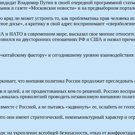
 кандидат Владимир Путин в своей очередной программной ста
ик в газете «Московские новости» и на предвыборном портале пр
ию вряд ли может устроить то, как проблематика прав человека
ное досье», а критику в свой адрес воспринимают «сверхболезн
А и НАТО в современном мире, высказал свое мнение относител
ановился на двусторонних отношениях РФ и США и назвал причи
«китайскому фактору» и сегодняшнему уровню взаимодействия Р
ркивает, что внешняя политика России продолжит преследовать 
 и целей, а не продиктованных кем-то решений. Россию восприн
ользовалась привилегией проводить независимую внешнюю политик
вместе с Россией, а не пытаясь «задвинуть» ее, ослабить ее ге
 что они имеют стратегический, неконъюнктурный характер и о
урс на укрепление всеобщей безопасности, отказ от конфронтаци