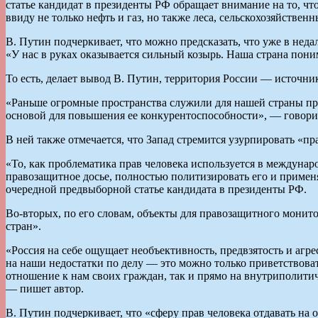
статье кандидат в президенты РФ обращает внимание на то, что
ввиду не только нефть и газ, но также леса, сельскохозяйствен
В. Путин подчеркивает, что можно предсказать, что уже в нед
«У нас в руках оказывается сильный козырь. Наша страна пони
То есть, делает вывод В. Путин, территория России — источни
«Раньше огромные пространства служили для нашей страны пре
основой для повышения ее конкурентоспособности», — говорит
В ней также отмечается, что Запад стремится узурпировать «пр
«То, как проблематика прав человека используется в междунар
правозащитное досье, полностью политизировать его и применя
очередной предвыборной статье кандидата в президенты РФ.
Во-вторых, по его словам, объекты для правозащитного монит
стран».
«Россия на себе ощущает необъективность, предвзятость и агр
на наши недостатки по делу — это можно только приветствоват
отношение к нам своих граждан, так и прямо на внутриполити
— пишет автор.
В. Путин подчеркивает, что «сферу прав человека отдавать на 