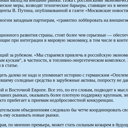
ный выход на внешние рынки. Пока с российскими экономическ
ские меры, возводят технические барьеры, ставящие их в мен
денты В. Путина, опубликованной в газете «Московские новости
ся многим западным партнерам, «грамотно лоббировать на внешн
ационного развития страны, стоят более чем серьезные — обесп
ющие при интеграции в мировую экономику, в том числе в конт
иций за рубежом. «Мы стараемся привлечь в российскую эконом
м кускам“, в частности, в топливно-энергетическом комплексе.
в статье.
дить далеко не надо и упоминает историю с германским «Опелем
вшему солидные средства в зарубежные активы, попросту не даю
ной и Восточной Европе. Все это, по его словам, подводит к мы
шних рынках, оказывать более плотную поддержку крупным, зна
кто прибегает к приемам недобросовестной конкуренции.
имательским объединениям следовало бы четче координировать с
ть ему осваивать новые рынки.
торая, по мнению премьера, может стать сильным козырем в буд