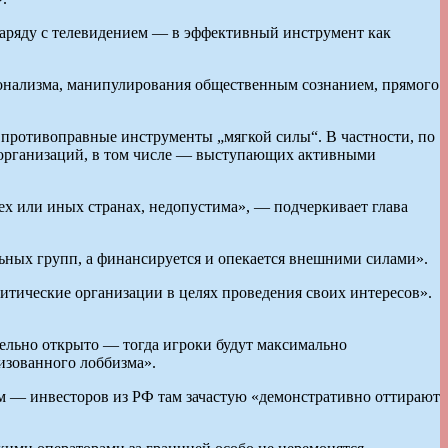
наряду с телевидением — в эффективный инструмент как
ционализма, манипулирования общественным сознанием, прямого
ся противоправные инструменты „мягкой силы“. В частности, по
 организаций, в том числе — выступающих активными
ех или иных странах, недопустима», — подчеркивает глава
альных групп, а финансируется и опекается внешними силами».
итические организации в целях проведения своих интересов».
ельно открыто — тогда игроки будут максимально
лизованного лоббизма».
м — инвесторов из РФ там зачастую «демонстративно оттирают