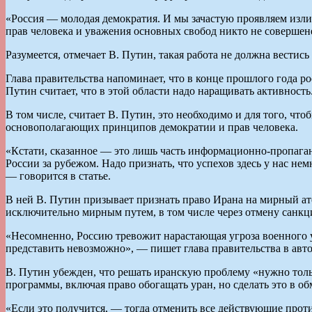
«Россия — молодая демократия. И мы зачастую проявляем изл
прав человека и уважения основных свобод никто не совершене
Разумеется, отмечает В. Путин, такая работа не должна вести
Глава правительства напоминает, что в конце прошлого года р
Путин считает, что в этой области надо наращивать активность
В том числе, считает В. Путин, это необходимо и для того, 
основополагающих принципов демократии и прав человека.
«Кстати, сказанное — это лишь часть информационно-пропага
России за рубежом. Надо признать, что успехов здесь у нас н
— говорится в статье.
В ней В. Путин призывает признать право Ирана на мирный ат
исключительно мирным путем, в том числе через отмену санкц
«Несомненно, Россию тревожит нарастающая угроза военного уд
представить невозможно», — пишет глава правительства в авто
В. Путин убежден, что решать иранскую проблему «нужно тольк
программы, включая право обогащать уран, но сделать это в 
«Если это получится, — тогда отменить все действующие прот