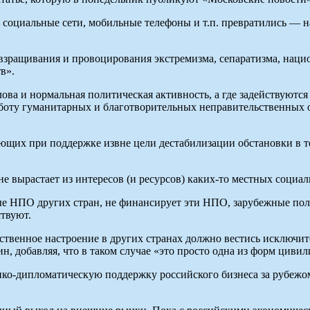
, социальные сети, мобильные телефоны и т.п. превратились — 
я взращивания и провоцирования экстремизма, сепаратизма, на
в».
слова и нормальная политическая активность, а где задействуют
аботу гуманитарных и благотворительных неправительственных
ющих при поддержке извне цели дестабилизации обстановки в т
 не вырастает из интересов (и ресурсов) каких-то местных соци
ые НПО других стран, не финансирует эти НПО, зарубежные пол
ствуют.
твенное настроение в других странах должно вестись исключит
н, добавляя, что в таком случае «это просто одна из форм циви
ико-дипломатическую поддержку российского бизнеса за рубежо