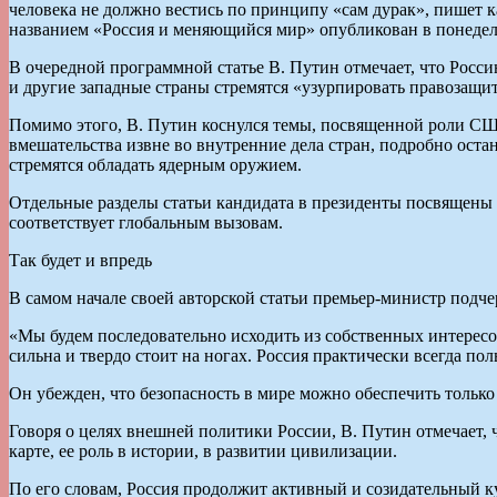
человека не должно вестись по принципу «сам дурак», пишет
названием «Россия и меняющийся мир» опубликован в понедельн
В очередной программной статье В. Путин отмечает, что Росс
и другие западные страны стремятся «узурпировать правозащит
Помимо этого, В. Путин коснулся темы, посвященной роли СШ
вмешательства извне во внутренние дела стран, подробно ост
стремятся обладать ядерным оружием.
Отдельные разделы статьи кандидата в президенты посвящены 
соответствует глобальным вызовам.
Так будет и впредь
В самом начале своей авторской статьи премьер-министр подче
«Мы будем последовательно исходить из собственных интересов
сильна и твердо стоит на ногах. Россия практически всегда п
Он убежден, что безопасность в мире можно обеспечить только 
Говоря о целях внешней политики России, В. Путин отмечает,
карте, ее роль в истории, в развитии цивилизации.
По его словам, Россия продолжит активный и созидательный к