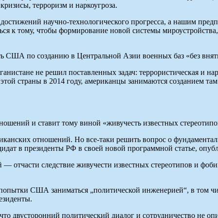
кризисы, терроризм и наркоугроза.
х достижений научно-технологического прогресса, а нашим пре
иться к тому, чтобы формирование новой системы мироустройств
ть США по созданию в Центральной Азии военных баз «без внят
истане не решил поставленных задач: террористическая и нарк
 этой страны в 2014 году, американцы занимаются созданием там 
ношений и ставит тому виной «живучесть известных стереотипо
риканских отношений. Но все-таки решить вопрос о фундамента
дат в президенты РФ в своей новой программной статье, опуб
й — отчасти следствие живучести известных стереотипов и фоби
опытки США заниматься „политической инженерией“, в том числ
езиденты.
, что двусторонний политический диалог и сотрудничество не о