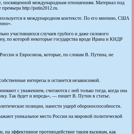
тье, посвященной международным отношениям. Материал под
емьера http://putin2012.ru.
 используется в международном контексте. По его мнению, США
енно».
ьно участившихся случаев грубого и даже силового
ну, по которой некоторые государства вроде Ирана и КНДР
оссии и Евросоюза, которые, по словам В. Путина, не
собственные интересы и останется независимой.
имают с уважением, считаются с ней только тогда, когда она
у. Так будет и впредь», — пишет В. Путин в статье.
ополитические позиции, нанести ущерб обороноспособности.
тражают уникальное место России на мировой политической
и, на эффективное противодействие таким вызовам, как