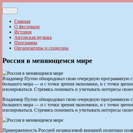
Перейти
к
Меню
Ильменский фестиваль авторской песни
содержимому
Главная
О фестивале
История
Авторская музыка
Программа
Организаторы и спонсоры
Россия в меняющемся мире
Владимир Путин обнародовал свою очередную программную ста
большого мира — и с точки зрения экономики, и с точки зрен
изолироваться. Стремясь понимать и учитывать интересы своих
Владимир Путин обнародовал свою очередную программную ста
большого мира — и с точки зрения экономики, и с точки зрен
изолироваться. Стремясь понимать и учитывать интересы своих
Приверженность Россией независимой внешней политики позвол