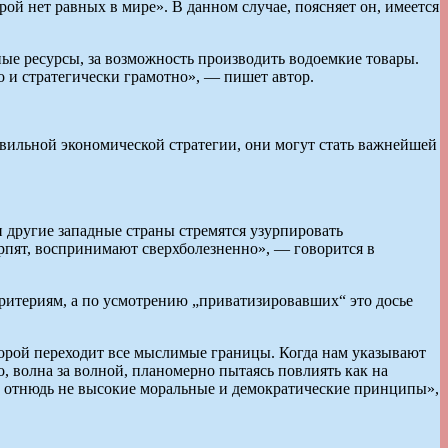
рой нет равных в мире». В данном случае, поясняет он, имеется
ные ресурсы, за возможность производить водоемкие товары.
о и стратегически грамотно», — пишет автор.
вильной экономической стратегии, они могут стать важнейшей
и другие западные страны стремятся узурпировать
ерпят, воспринимают сверхболезненно», — говорится в
ритериям, а по усмотрению „приватизировавших“ это досье
 порой переходит все мыслимые границы. Когда нам указывают
, волна за волной, планомерно пытаясь повлиять как на
ят отнюдь не высокие моральные и демократические принципы»,