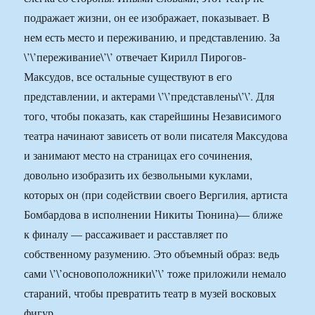
подражает жизни, он ее изображает, показывает. В
нем есть место и переживанию, и представлению. За
\’\’переживание\’\’ отвечает Кирилл Пирогов-
Максудов, все остальные существуют в его
представлении, и актерами \’\’представлены\’\’. Для
того, чтобы показать, как старейшины Независимого
театра начинают зависеть от воли писателя Максудова
и занимают место на страницах его сочинения,
довольно изобразить их безвольными куклами,
которых он (при содействии своего Вергилия, артиста
Бомбардова в исполнении Никиты Тюнина)— ближе
к финалу — рассаживает и расставляет по
собственному разумению. Это объемный образ: ведь
сами \’\’основоположники\’\’ тоже приложили немало
стараний, чтобы превратить театр в музей восковых
фигур.