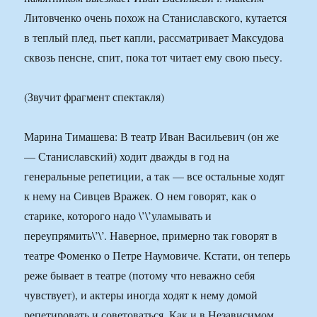
Литовченко очень похож на Станиславского, кутается
в теплый плед, пьет капли, рассматривает Максудова
сквозь пенсне, спит, пока тот читает ему свою пьесу.
(Звучит фрагмент спектакля)
Марина Тимашева: В театр Иван Васильевич (он же
— Станиславский) ходит дважды в год на
генеральные репетиции, а так — все остальные ходят
к нему на Сивцев Вражек. О нем говорят, как о
старике, которого надо \’\’уламывать и
переупрямить\’\’. Наверное, примерно так говорят в
театре Фоменко о Петре Наумовиче. Кстати, он теперь
реже бывает в театре (потому что неважно себя
чувствует), и актеры иногда ходят к нему домой
репетировать и советоваться. Как и в Независимом