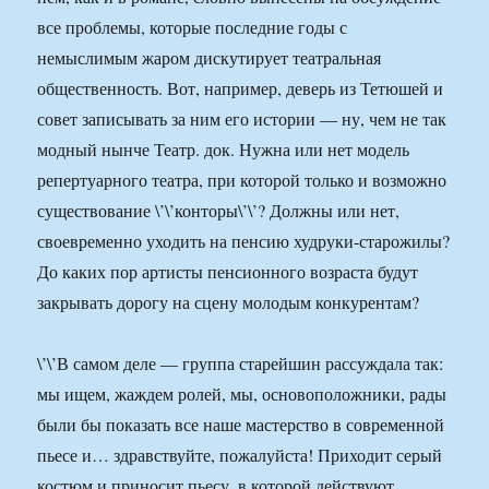
все проблемы, которые последние годы с
немыслимым жаром дискутирует театральная
общественность. Вот, например, деверь из Тетюшей и
совет записывать за ним его истории — ну, чем не так
модный нынче Театр. док. Нужна или нет модель
репертуарного театра, при которой только и возможно
существование \’\’конторы\’\’? Должны или нет,
своевременно уходить на пенсию худруки-старожилы?
До каких пор артисты пенсионного возраста будут
закрывать дорогу на сцену молодым конкурентам?
\’\’В самом деле — группа старейшин рассуждала так:
мы ищем, жаждем ролей, мы, основоположники, рады
были бы показать все наше мастерство в современной
пьесе и… здравствуйте, пожалуйста! Приходит серый
костюм и приносит пьесу, в которой действуют