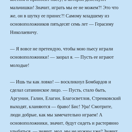
мальчишки! Значит, играть мы ее не можем?! Это что
же, он в шутку ее принес?! Самому младшему из
основоположников пятьдесят семь лет — Герасиму
Николаевичу.
— Я вовсе не претендую, чтобы мою пьесу играли
основоположники! — заорал я. — Пусть ее играют
молодые!
— Ишь ты как ловко! — воскликнул Бомбардов и
сделал сатанинское лицо. — Пусть, стало быть,
Аргунин, Галин, Елагин, Благосветлов, Стренковский
выходят, кланяются — браво! Бис! Ура! Смотрите,
люди добрые, как мы замечательно играем! А
основоположники, значит, будут сидеть и растерянно
улыбаться, — значит, мол, мы не нужны уже? Значит,