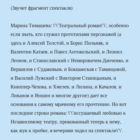
(Звучит фрагмент спектакля)
Марина Тимашева: \’\’Театральный роман\’\’, особенно
если знать, кто служил прототипами персонажей (а
здесь и Алексей Толстой, и Борис Пильняк, и
Валентин Катаев, и Павел Антокольский, и Леонил
Леонов, и Станиславский с Немировичем-Данченко, и
Вершилов с Судаковым, и Бокшанская с Таманцовой,
и Василий Лужский с Виктором Станицыным, и
Книппер-Чехова, и Хмелев, и Лилина, и Качалов, и
Ливанов и Яншин и многие другие) дает все
основания к самому мрачному его прочтению. Но вот
последние строки романа: \’\’иссушаемый любовью к
Независимому театру, прикованный теперь к нему,
как жук к пробке, я вечерами ходил на спектакли\’\’.