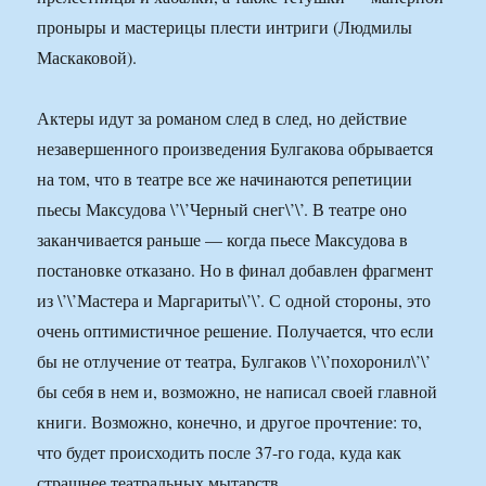
проныры и мастерицы плести интриги (Людмилы
Маскаковой).
Актеры идут за романом след в след, но действие
незавершенного произведения Булгакова обрывается
на том, что в театре все же начинаются репетиции
пьесы Максудова \’\’Черный снег\’\’. В театре оно
заканчивается раньше — когда пьесе Максудова в
постановке отказано. Но в финал добавлен фрагмент
из \’\’Мастера и Маргариты\’\’. С одной стороны, это
очень оптимистичное решение. Получается, что если
бы не отлучение от театра, Булгаков \’\’похоронил\’\’
бы себя в нем и, возможно, не написал своей главной
книги. Возможно, конечно, и другое прочтение: то,
что будет происходить после 37-го года, куда как
страшнее театральных мытарств.