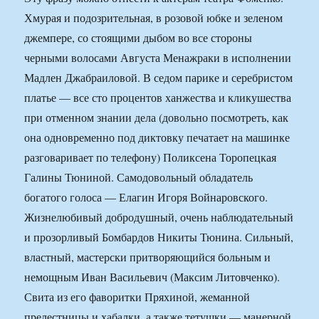
Хмурая и подозрительная, в розовой юбке и зеленом
джемпере, со стоящими дыбом во все стороны
черными волосами Августа Менажраки в исполнении
Мадлен Джабраиловой. В седом парике и серебристом
платье — все сто процентов ханжества и кликушества
при отменном знании дела (довольно посмотреть, как
она одновременно под диктовку печатает на машинке
разговаривает по телефону) Поликсена Торопецкая
Галины Тюниной. Самодовольный обладатель
богатого голоса — Елагин Игоря Войнаровского.
Жизнелюбивый добродушный, очень наблюдательный
и прозорливый Бомбардов Никиты Тюнина. Сильный,
властный, мастерски притворяющийся больным и
немощным Иван Васильевич (Максим Литовченко).
Свита из его фаворитки Пряхиной, жеманной
прелестницы и хабалки, а также тетушки — манерной