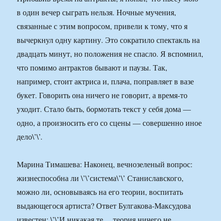
в один вечер сыграть нельзя. Ночные мучения,
связанные с этим вопросом, привели к тому, что я
вычеркнул одну картину. Это сократило спектакль на
двадцать минут, но положения не спасло. Я вспомнил,
что помимо антрактов бывают и паузы. Так,
например, стоит актриса и, плача, поправляет в вазе
букет. Говорить она ничего не говорит, а время-то
уходит. Стало быть, бормотать текст у себя дома —
одно, а произносить его со сцены — совершенно иное
дело\’\’.
Марина Тимашева: Наконец, вечнозеленый вопрос:
жизнеспособна ли \’\’система\’\’ Станиславского,
можно ли, основываясь на его теории, воспитать
выдающегося артиста? Ответ Булгакова-Максудова
известен: \’\’И никакая те… теория ничего не