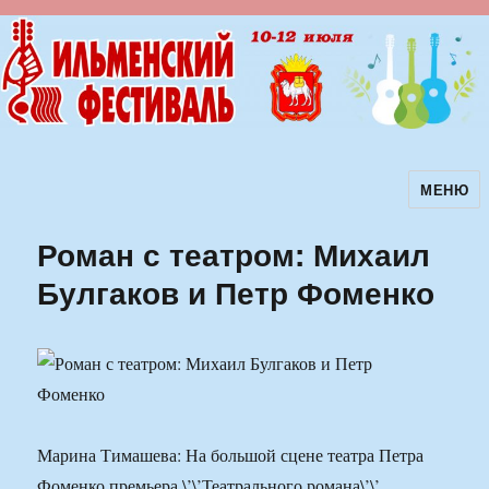
МЕНЮ
Ильменский фестиваль авторской
песни
Роман с театром: Михаил
Булгаков и Петр Фоменко
Марина Тимашева: На большой сцене театра Петра
Фоменко премьера \’\’Театрального романа\’\’