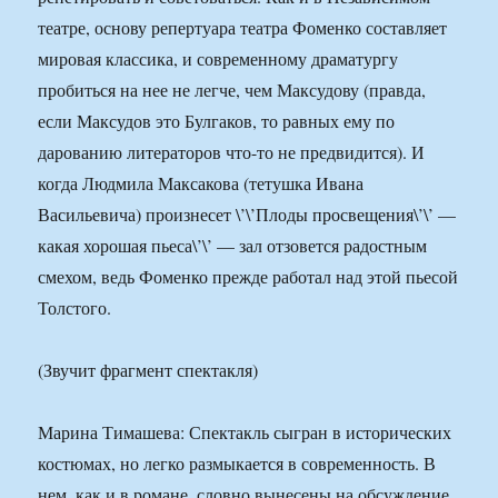
театре, основу репертуара театра Фоменко составляет
мировая классика, и современному драматургу
пробиться на нее не легче, чем Максудову (правда,
если Максудов это Булгаков, то равных ему по
дарованию литераторов что-то не предвидится). И
когда Людмила Максакова (тетушка Ивана
Васильевича) произнесет \’\’Плоды просвещения\’\’ —
какая хорошая пьеса\’\’ — зал отзовется радостным
смехом, ведь Фоменко прежде работал над этой пьесой
Толстого.
(Звучит фрагмент спектакля)
Марина Тимашева: Спектакль сыгран в исторических
костюмах, но легко размыкается в современность. В
нем, как и в романе, словно вынесены на обсуждение