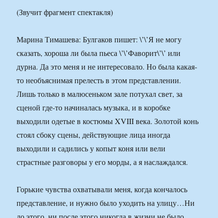
(Звучит фрагмент спектакля)
Марина Тимашева: Булгаков пишет: \’\’Я не могу
сказать, хороша ли была пьеса \’\’Фаворит\’\’ или
дурна. Да это меня и не интересовало. Но была какая-
то необъяснимая прелесть в этом представлении.
Лишь только в малюсеньком зале потухал свет, за
сценой где-то начиналась музыка, и в коробке
выходили одетые в костюмы XVIII века. Золотой конь
стоял сбоку сцены, действующие лица иногда
выходили и садились у копыт коня или вели
страстные разговоры у его морды, а я наслаждался.
Горькие чувства охватывали меня, когда кончалось
представление, и нужно было уходить на улицу…Ни
до этого, ни после этого никогда в жизни не было