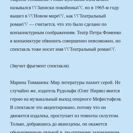
назывался \’\’Записки покойника\’\’, но в 1965-м году
вышел в \’\’Новом мире\’\’, как \’\’Театральный
роман\’\’ — считается, что это было сделано по
конъюнктурным соображениям. Театр Петра Фоменко
в конъюнктуре обвинить совершенно невозможно, но
спектакль тоже носит имя \’\’Театральный роман\’\’.
(Звучит фрагмент спектакля)
Марина Тимашева: Мир литературы пахнет серой. Не
случайно же, издатель Рудольфи (Олег Нирян) явится
герою на музыкальный выход оперного Мефистофеля.
В спектакле это акцентировано, потому что он
движется издалека, проступает из темноты силуэтом.
Только, добравшись до авансцены, он окажется
обыкновенным дядькой в, по-оперному заломленном,