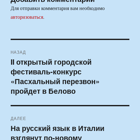
Для отправки комментария вам необходимо
авторизоваться
.
Навигация
НАЗАД
по
II открытый городской
Предыдущая
фестиваль-конкурс
запись:
записям
«Пасхальный перезвон»
пройдет в Белово
ДАЛЕЕ
На русский язык в Италии
Следующая
взглянут по-новому
запись: