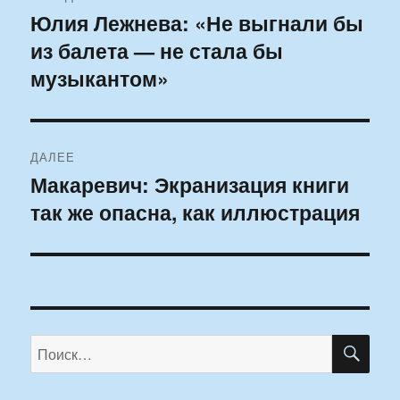
по
Юлия Лежнева: «Не выгнали бы
Предыдущая
из балета — не стала бы
запись:
записям
музыкантом»
ДАЛЕЕ
Макаревич: Экранизация книги
Следующая
так же опасна, как иллюстрация
запись:
ПО
Искать: