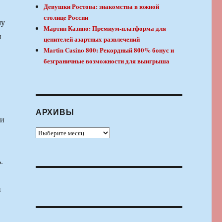
Девушки Ростова: знакомства в южной
столице России
му
Мартин Казино: Премиум-платформа для
я
ценителей азартных развлечений
Martin Casino 800: Рекордный 800% бонус и
безграничные возможности для выигрыша
АРХИВЫ
ми
Архивы
.
и