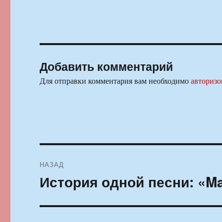
Добавить комментарий
Для отправки комментария вам необходимо
авторизо
Навигация
НАЗАД
по
История одной песни: «M
Предыдущая
запись:
записям