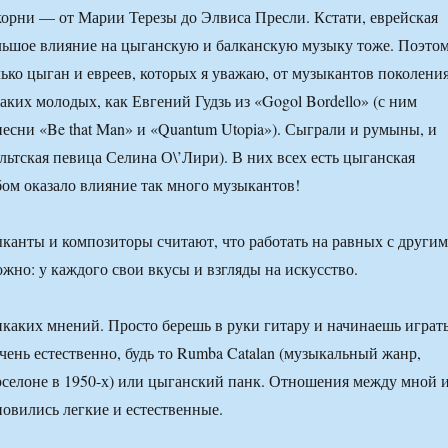
орни — от Марии Терезы до Элвиса Пресли. Кстати, еврейская
льшое влияние на цыганскую и балканскую музыку тоже. Поэто
лько цыган и евреев, которых я уважаю, от музыкантов поколени
аких молодых, как Евгений Гудзь из «Gogol Bordello» (с ним
песни «Be that Man» и «Quantum Utopia»). Сыграли и румыны, и
льтская певица Селина О\’Лири). В них всех есть цыганская
ьбом оказало влияние так много музыкантов!
анты и композиторы считают, что работать на равных с други
ожно: у каждого свои вкусы и взгляды на искусство.
каких мнений. Просто берешь в руки гитару и начинаешь играть
чень естественно, будь то Rumba Catalan (музыкальный жанр,
селоне в 1950-х) или цыганский панк. Отношения между мной 
овились легкие и естественные.