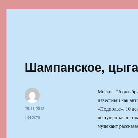
Ильменский фестиваль автор
Шампанское, цыга
Москва. 26 октяб
известный как авт
Автор
Опубликовано
28.11.2012
«Подполье», 10 де
Рубрики
Новости
выпущенная в этом
музыкант рассказа