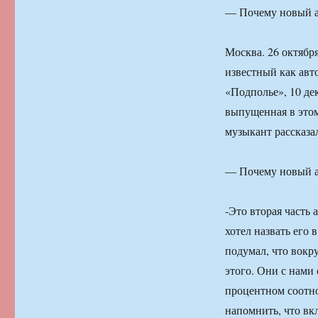
— Почему новый а
Москва. 26 октяб
известный как авт
«Подполье», 10 де
выпущенная в этом
музыкант рассказа
— Почему новый а
-Это вторая часть 
хотел назвать его
подумал, что вокр
этого. Они с нами 
процентном соотно
напомнить, что вк