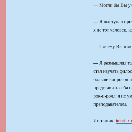
— Могли бы Вы уч
— Я выступал прот
я не тот человек, 
— Почему Вы в мо
— Я размышлял так 
стал изучать фило
больше вопросов и
представить себя п
рок-н-ролл: я не 
преподавателем.
Источник:
interfax.