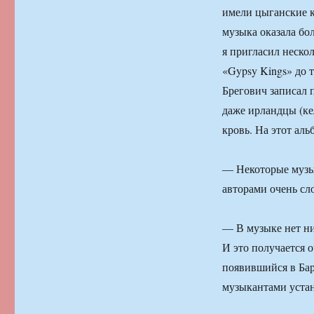
имели цыганские к
музыка оказала бо
я пригласил неско
«Gypsy Kings» до т
Брегович записал 
даже ирландцы (ке
кровь. На этот ал
— Некоторые музык
авторами очень сл
— В музыке нет ни
И это получается о
появившийся в Бар
музыкантами устан