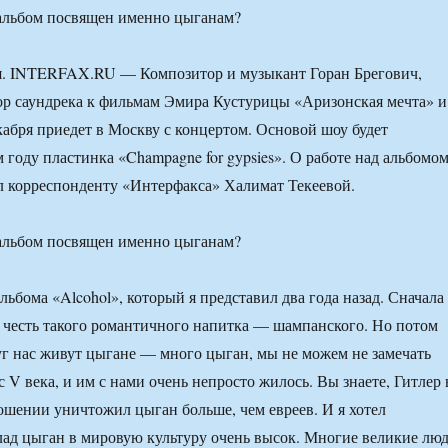
льбом посвящен именно цыганам?
ря. INTERFAX.RU — Композитор и музыкант Горан Брегович,
ор саундрека к фильмам Эмира Кустурицы «Аризонская мечта» и
кабря приедет в Москву с концертом. Основой шоу будет
 году пластинка «Champagne for gypsies». О работе над альбомо
л корреспонденту «Интерфакса» Халимат Текеевой.
льбом посвящен именно цыганам?
альбома «Alcohol», который я представил два года назад. Сначала
 в честь такого романтичного напитка — шампанского. Но потом
уг нас живут цыгане — много цыган, мы не можем не замечать
с V века, и им с нами очень непросто жилось. Вы знаете, Гитлер 
шении уничтожил цыган больше, чем евреев. И я хотел
лад цыган в мировую культуру очень высок. Многие великие лю