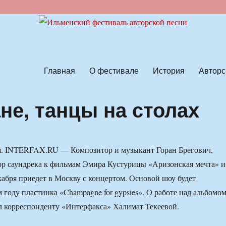
ской песни
Главная
О фестивале
История
Авторс
не, танцы на столах
ря. INTERFAX.RU — Композитор и музыкант Горан Брегович,
ор саундрека к фильмам Эмира Кустурицы «Аризонская мечта» и
кабря приедет в Москву с концертом. Основой шоу будет
 году пластинка «Champagne for gypsies». О работе над альбомо
л корреспонденту «Интерфакса» Халимат Текеевой.