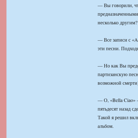
— Вы говорили, чт
предназначенными 
несколько другим?
— Все записи с «A
эти песни. Подход
— Но как Вы предс
партизанскую песню
возможной смерти
— О, «Bella Ciao» 
пятьдесят назад сд
Такой я решил вкл
альбом.