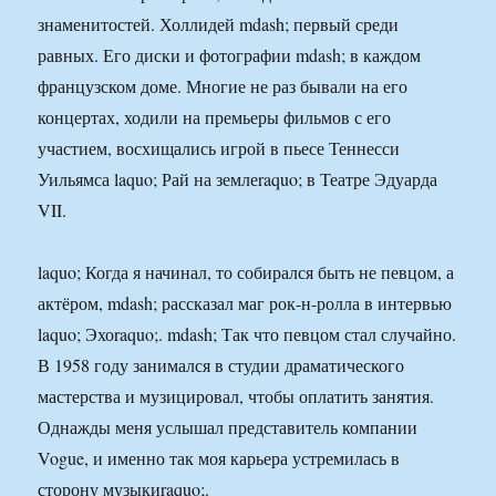
знаменитостей. Холлидей mdash; первый среди
равных. Его диски и фотографии mdash; в каждом
французском доме. Многие не раз бывали на его
концертах, ходили на премьеры фильмов с его
участием, восхищались игрой в пьесе Теннесси
Уильямса laquo; Рай на землеraquo; в Театре Эдуарда
VII.
laquo; Когда я начинал, то собирался быть не певцом, а
актёром, mdash; рассказал маг рок-н-ролла в интервью
laquo; Эхоraquo;. mdash; Так что певцом стал случайно.
В 1958 году занимался в студии драматического
мастерства и музицировал, чтобы оплатить занятия.
Однажды меня услышал представитель компании
Vogue, и именно так моя карьера устремилась в
сторону музыкиraquo;.