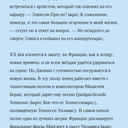
встречаться с артистом, который так повлиял на его
карьеру — Элвисом Пресли? laquo; К сожалению,
никогда, и это самое большое огорчение в моей жизни,
— сетует он в ответ на вопрос. — Но незадолго до
смерти Элвиса я побывал на его концертеraquo;.
ХХ век клонится к закату, во Франции, как и всюду,
новые времена, и не всем звёздам удаётся удержаться
на сцене. Но Джонни с готовностью погружается в
новую жизнь. В эту эпоху певец работает вместе с
талантливым поэтом и композитором Мишелем
Берже, который дарит ему песню Quelquechosede
Tennessee (laquo; Кое-что от Теннессиraquo;),
посвящённую Теннесси Уильямсу. В самом начале
песни одна из лучших актрис Франции декламирует
финальные фразы Маргарет в пьесе Уильямса laquo;