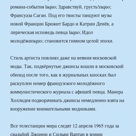
романа-события laquo; Здравствуй, грусть!raquo;
Франсуаза Саган. Под его твисты танцуют музы
новой Франции Брижит Бардо и Катрин Денёв, а
лирическая исповедь певца laquo; Идол
молодёжиraquo; становится гимном целой эпохи.
Стиль артиста повлиял даже на веяния московской
моды. Так, подвёрнутые джинсы вошли в московский
обиход после того, как в журнальных киосках был
раскуплен номер французского молодёжного
коммунистического журнала с афишей певца. Манера
Холлидея подворачивать джинсы немедленно взята на
вооружение внимательными модниками.
Все телестанции мира следят 12 апреля 1965 года за
свадьбой Джонни и Сильви Вартан в мэрии