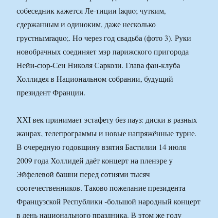
собеседник кажется Ле-тиции laquo; чутким,
сдержанным и одиноким, даже несколько
грустнымraquo;. Но через год свадьба (фото 3). Руки
новобрачных соединяет мэр парижского пригорода
Нейи-сюр-Сен Николя Саркози. Глава фан-клуба
Холлидея в Национальном собрании, будущий
президент Франции.
ХХI век принимает эстафету без пауз: диски в разных
жанрах, телепрограммы и новые напряжённые турне.
В очередную годовщину взятия Бастилии 14 июля
2009 года Холлидей даёт концерт на пленэре у
Эйфелевой башни перед сотнями тысяч
соотечественников. Таково пожелание президента
Французской Республики -большой народный концерт
в день национального праздника. В этом же году