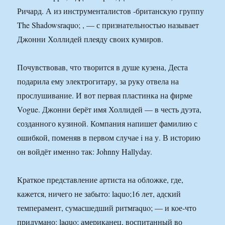
Ричард. А из инструменталистов -британскую группу
The Shadowsraquo; , — с признательностью называет
Джонни Холлидей плеяду своих кумиров.
Почувствовав, что творится в душе кузена, Деста
подарила ему электрогитару, за руку отвела на
прослушивание. И вот первая пластинка на фирме
Vogue. Джонни берёт имя Холлидей — в честь дуэта,
созданного кузиной. Компания напишет фамилию с
ошибкой, поменяв в первом случае i на у. В историю
он войдёт именно так: Johnny Hallyday.
Краткое представление артиста на обложке, где,
кажется, ничего не забыто: laquo;16 лет, адский
темперамент, сумасшедший ритмraquo; — и кое-что
придумано: laquo; американец, воспитанный во