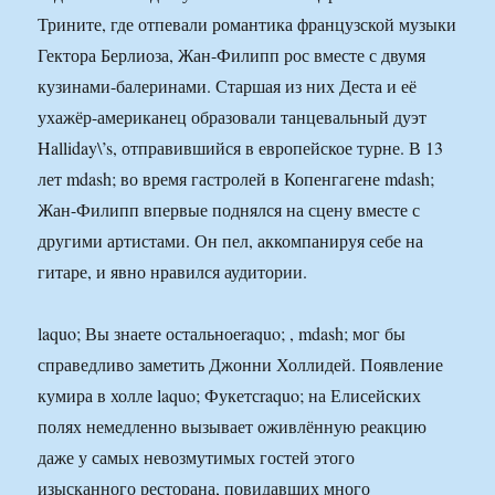
Трините, где отпевали романтика французской музыки
Гектора Берлиоза, Жан-Филипп рос вместе с двумя
кузинами-балеринами. Старшая из них Деста и её
ухажёр-американец образовали танцевальный дуэт
Halliday\’s, отправившийся в европейское турне. В 13
лет mdash; во время гастролей в Копенгагене mdash;
Жан-Филипп впервые поднялся на сцену вместе с
другими артистами. Он пел, аккомпанируя себе на
гитаре, и явно нравился аудитории.
laquo; Вы знаете остальноеraquo; , mdash; мог бы
справедливо заметить Джонни Холлидей. Появление
кумира в холле laquo; Фукетсraquo; на Елисейских
полях немедленно вызывает оживлённую реакцию
даже у самых невозмутимых гостей этого
изысканного ресторана, повидавших много