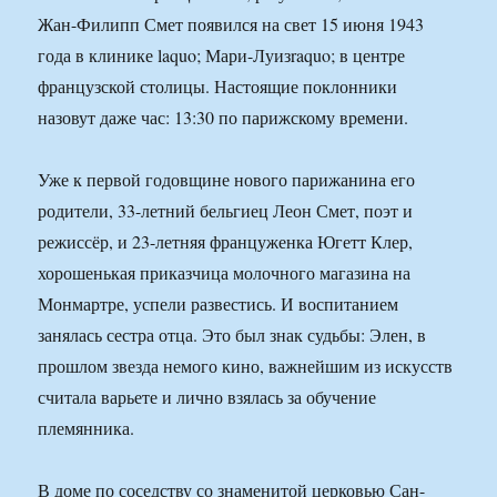
Жан-Филипп Смет появился на свет 15 июня 1943
года в клинике laquo; Мари-Луизraquo; в центре
французской столицы. Настоящие поклонники
назовут даже час: 13:30 по парижскому времени.
Уже к первой годовщине нового парижанина его
родители, 33-летний бельгиец Леон Смет, поэт и
режиссёр, и 23-летняя француженка Югетт Клер,
хорошенькая приказчица молочного магазина на
Монмартре, успели развестись. И воспитанием
занялась сестра отца. Это был знак судьбы: Элен, в
прошлом звезда немого кино, важнейшим из искусств
считала варьете и лично взялась за обучение
племянника.
В доме по соседству со знаменитой церковью Сан-