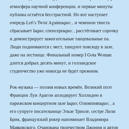
атмосфера научной конференции, и первые минуты
публика остаётся бесстрастной. Но вот наступает
очередь Let\’s Twist Againraquo; , и чемпион твиста
сбрасывает laquo; спенсерraquo; , расстёгивает сорочку
и демонстрирует зажигательные танцевальные па.
Люди поднимаются с мест, танцуют повсюду в зале,
даже на лестнице. Финальный номер I Gota Woman
длится добрых десять минут, и голландское
студенчество уже никогда не будет прежним.
Рок-музыка — поэзия новых времён. Великий поэт
Франции Луи Арагон аплодирует Холлидею в
парижском концертном зале laquo; Олимпияraquo; , а
его супруге писательнице Эльзе Триоле, сестре Лили
Брик, французский рокер напоминает Владимира
Маяковского. Очарована творчеством Джонни и автор