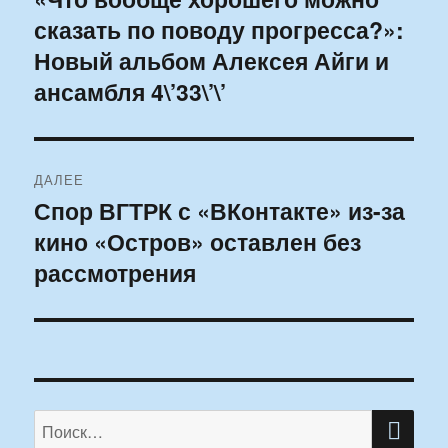
сказать по поводу прогресса?»:
запись:
записям
Новый альбом Алексея Айги и
ансамбля 4\’33\’\’
ДАЛЕЕ
Спор ВГТРК с «ВКонтакте» из-за
Следующая
кино «Остров» оставлен без
запись:
рассмотрения
ПО
Искать: