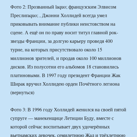
Фото 2: Прозванный laquo; французским Элвисом
Преслиraquo; , Джонни Холлидей всегда умел
приковывать внимание публики неистовством на
сцене. А ещё он по праву носит титул главной рок-
звезды Франции, за долгую карьеру проведя 400
турне, на которых присутствовало около 15
миллионов зрителей, и продав около 100 миллионов
дисков. Из полусотни его альбомов 18 становились
платиновыми. В 1997 году президент Франции Жак
Ширак вручил Холлидею орден Почётного легиона
(вернуться)
Фото 3: В 1996 году Холлидей женился на своей пятой
супруге — манекенщице Летиции Буду, вместе с
которой сейчас воспитывает двух удочерённых
вьетнамских девочек, семилетнюю Жад и трёхлетнюю