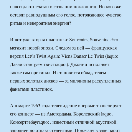
навсегда отпечатан в сознании поклонниц. Но кого же
оставят равнодушным его голос, потрясающее чувство
ритма и невероятная энергия?
И вот уже вторая пластинка: Souvenirs, Souvenirs. Это
мегахит новой эпохи. Следом за ней — французская
версия Let\’s Twist Again: Viens Danser Le Twist (laquo;
Давай станцуем твистraquo;). Джонни исполняет
также сам оригинал. И становится обладателем
первых золотых дисков — за миллионы раскупленных
фанатами пластинок.
А в марте 1963 года телевидение впервые транслирует
его концерт — из Амстердама. Королевский laquo;
Консертгебауraquo; , известный отличной акустикой,
заполнен до отказа студентами. Поначалу в зале царит