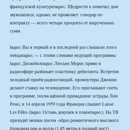
французской культуреraquo;. Щедрости к новичку дом
звукозаписи, однако, не проявляет: гонорар по
контракту — всего четыре процента от вырученных
сумм.
laquo; Вы в первый и в последний раз слышали этого
певцаraquo; — с этими словами ведущий программы
laquo; Дискоболraquo; Люсьен Морис прямо в
радиоэфире разбивает пластинку дебютанта. Встретив
холодный приём радиостанций, промоутеры Джонни
делают ставку на телевидение. Его приглашают спеть
в программе, посвя-щённой примадонне эстрады Лин
Рено, и 14 апреля 1959 года Франция слышит Laisse
Les Filles (laquo; Оставь девушек в покоеraquo;). На ТВ
приходят мешки писем -образ романтичного высокого
блондина рок-н-ролла (1,85 метра в полный рост)