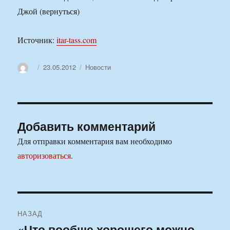
Джой (вернуться)
Источник:
itar-tass.com
Автор
Опубликовано
Рубрики
23.05.2012
Новости
Добавить комментарий
Для отправки комментария вам необходимо
авторизоваться
.
Навигация
НАЗАД
по
«Что вообще хорошего можно
Предыдущая