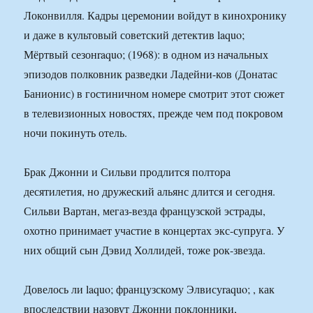
Локонвилля. Кадры церемонии войдут в кинохронику
и даже в культовый советский детектив laquo;
Мёртвый сезонraquo; (1968): в одном из начальных
эпизодов полковник разведки Ладейни-ков (Донатас
Банионис) в гостиничном номере смотрит этот сюжет
в телевизионных новостях, прежде чем под покровом
ночи покинуть отель.
Брак Джонни и Сильви продлится полтора
десятилетия, но дружеский альянс длится и сегодня.
Сильви Вартан, мегаз-везда французской эстрады,
охотно принимает участие в концертах экс-супруга. У
них общий сын Дэвид Холлидей, тоже рок-звезда.
Довелось ли laquo; французскому Элвисуraquo; , как
впоследствии назовут Джонни поклонники,