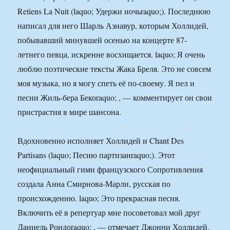
Retiens La Nuit (laquo; Удержи ночьraquo;). Последнюю
написал для него Шарль Азнавур, которым Холлидей,
побывавший минувшей осенью на концерте 87-
летнего певца, искренне восхищается. laquo; Я очень
люблю поэтические тексты Жака Бреля. Это не совсем
моя музыка, но я могу спеть её по-своему. Я пел и
песни Жиль-бера Бекоraquo; , — комментирует он свои
пристрастия в мире шансона.
Вдохновенно исполняет Холлидей и Chant Des
Partisans (laquo; Песню партизанraquo;). Этот
неофициальный гимн французского Сопротивления
создала Анна Смирнова-Марли, русская по
происхождению. laquo; Это прекрасная песня.
Включить её в репертуар мне посоветовал мой друг
Даниель Рондоraquo; , — отмечает Джонни Холлидей.