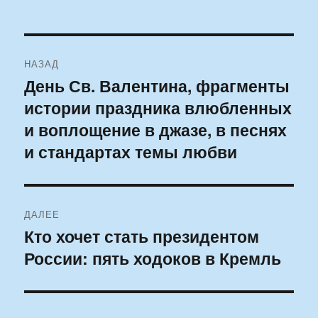
Навигация
НАЗАД
по
День Св. Валентина, фрагменты
Предыдущая
истории праздника влюбленных
запись:
записям
и воплощение в джазе, в песнях
и стандартах темы любви
ДАЛЕЕ
Кто хочет стать президентом
Следующая
России: пять ходоков в Кремль
запись: