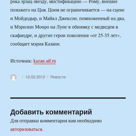
рока эрзац-звезду, мистификацию — Рому, внешне
похожего на Цоя. Цоем не ограничивается — на сцене
и Мойдодыр, и Майкл Джексон, помноженный на два,
и Мэрилин Монро на Луне в обнимку с медведем в
скафандре, и другие герои поколения «от 25-35 лет»,
сообщает мэрия Казани.
Источник:
kazan.aif.ru
Автор
Опубликовано
Рубрики
12.02.2012
Новости
Добавить комментарий
Для отправки комментария вам необходимо
авторизоваться
.