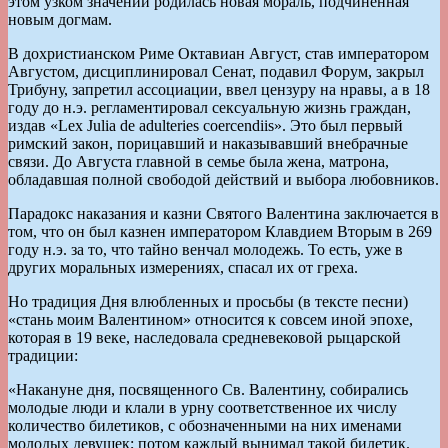
этом узком значении родилась новая мораль, подчиненная
новым догмам.
В дохристианском Риме Октавиан Август, став императором
Августом, дисциплинировал Сенат, подавил Форум, закрыл
Трибуну, запретил ассоциации, ввел цензуру на нравы, а в 18
году до н.э. регламентировал сексуальную жизнь граждан,
издав «Lex Julia de adulteries coercendiis». Это был первый
римский закон, порицавший и наказывавший внебрачные
связи. До Августа главной в семье была жена, матрона,
обладавшая полной свободой действий и выбора любовников.
Парадокс наказания и казни Святого Валентина заключается в
том, что он был казнен императором Клавдием Вторым в 269
году н.э. за то, что тайно венчал молодежь. То есть, уже в
других моральных измерениях, спасал их от греха.
Но традиция Дня влюбленных и просьбы (в тексте песни)
«стань моим Валентином» относится к совсем иной эпохе,
которая в 19 веке, наследовала средневековой рыцарской
традиции:
«Накануне дня, посвященного Св. Валентину, собирались
молодые люди и клали в урну соответственное их числу
количество билетиков, с обозначенными на них именами
молодых девушек; потом каждый вынимал такой билетик.