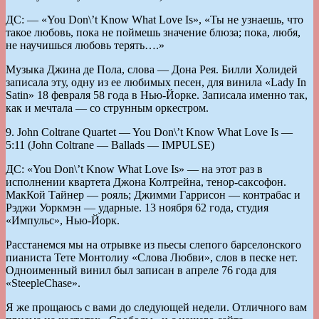
ДС: — «You Don\’t Know What Love Is», «Ты не узнаешь, что
такое любовь, пока не поймешь значение блюза; пока, любя,
не научишься любовь терять….»
Музыка Джина де Пола, слова — Дона Рея. Билли Холидей
записала эту, одну из ее любимых песен, для винила «Lady In
Satin» 18 февраля 58 года в Нью-Йорке. Записала именно так,
как и мечтала — со струнным оркестром.
9. John Coltrane Quartet — You Don\’t Know What Love Is —
5:11 (John Coltrane — Ballads — IMPULSE)
ДС: «You Don\’t Know What Love Is» — на этот раз в
исполнении квартета Джона Колтрейна, тенор-саксофон.
МакКой Тайнер — рояль; Джимми Гаррисон — контрабас и
Рэджи Уоркмэн — ударные. 13 ноября 62 года, студия
«Импульс», Нью-Йорк.
Расстанемся мы на отрывке из пьесы слепого барселонского
пианиста Тете Монтолиу «Слова Любви», слов в песке нет.
Одноименный винил был записан в апреле 76 года для
«SteepleChase».
Я же прощаюсь с вами до следующей недели. Отличного вам