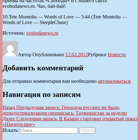
приема на частотах «Свободы» и с нашего сайта
svobodanews.ru. Чао, бай-бай!
10.Tete Montoliu — Words of Love — 5:44 (Tete Montoliu —
Words of Love — SteepleChase)
Источник:
svobodanews.ru
Автор
Опубликовано
12.02.2012
Рубрики
Новости
Добавить комментарий
Для отправки комментария вам необходимо
авторизоваться
.
Навигация по записям
Назад
Предыдущая запись:
Геноцида русских не было,
деиндустриализация свершилась: Таджикистан за неделю
Далее
Следующая запись:
В Казани стартовал открытый показ
«Шапито-шоу»
Искать:
Поиск