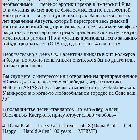
необъяснимое — перенос эротики греков в имперский Рим.
Эта мутация до сих пор не была осмыслена по неизвестной
мне причине — я чувствую в ней страх. За пятьдесят шесть
лет правления Августа, который перестроил весь римский
мир на имперский лад, произошла удивительная метаморфоза:
радостная, точная эротика греков превратилась в испуганную
меланхолию римлян. И эта мутация произошла всего за каких-
нибудь тридцать лет. (С 18 года до н.э. по 14 год н.э.).»
Необязательно в День Св. Валентина вникать в хит Роджерса
и Харта, но можно попытаться понять, хотя бы по диагонали,
что же произошло.
Вы слушаете, с интересом или отвращением предпраздничное
«Время Джаза» на частотах «Свободы», через спутники
Hotbird и ASIASAT-3, а так же c нашего сайта svobodanews.ru.
У микрофона в когда-то любвеобильном городке на Сене ваш
ДС.
В большинстве песен-стандартов Tin-Pan Alley, Аллеи
Оловянных Кастрюль, присутствует слово «любовь»:
4. Diana Krall — Let\’s Fall in Love — 4:18 (Diana Krall — Get
Happy — Harold Arlen’ 100 years — VERVE)