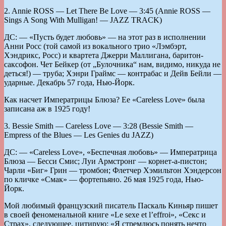
2. Annie ROSS — Let There Be Love — 3:45 (Annie ROSS —
Sings A Song With Mulligan! — JAZZ TRACK)
ДС: — «Пусть будет любовь» — на этот раз в исполнении
Анни Росс (той самой из вокального трио «Лэмбэрт,
Хэндрикс, Росс) и квартета Джерри Маллигана, баритон-
саксофон. Чет Бейкер (от „Булочника“ нам, видимо, никуда не
деться!) — труба; Хэнри Граймс — контрабас и Дейв Бейли —
ударные. Декабрь 57 года, Нью-Йорк.
Как насчет Императрицы Блюза? Ее «Careless Love» была
записана аж в 1925 году!
3. Bessie Smith — Careless Love — 3:28 (Bessie Smith —
Empress of the Blues — Les Genies du JAZZ)
ДС: — «Careless Love», «Беспечная любовь» — Императрица
Блюза — Бесси Смис; Луи Армстронг — корнет-а-пистон;
Чарли «Биг» Грин — тромбон; Флетчер Хэмильтон Хэндерсон
по кличке «Смак» — фортепьяно. 26 мая 1925 года, Нью-
Йорк.
Мой любимый французский писатель Паскаль Киньяр пишет
в своей феноменальной книге «Le sexe et l’effroi», «Секс и
Страх», следующее, цитирую: «Я стремлюсь понять нечто