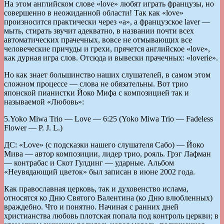
На этом английском слове «love» любят играть французы, но
совершенно в неожиданной области! Так как «love»
произносится практически через «а», а французское laver —
мыть, стирать звучит адекватно, в названии почти всех
автоматических прачечных, вовсе не отмывающих все
человеческие причуды и грехи, прячется английское «love»,
как дурная игра слов. Отсюда и вывески прачечных: «loverie».
Но как знает большинство наших слушателей, в самом этом
сложном процессе — слова не обязательны. Вот трио
японской пианистки Йоко Мифа с композицией так и
называемой «Любовь»:
5.Yoko Miwa Trio — Love — 6:25 (Yoko Miwa Trio — Fadeless
Flower — P. J. L.)
ДС: «Love» (с подсказки нашего слушателя Сабо) — Йоко
Мива — автор композиции, лидер трио, рояль. Грэг Лафман
— контрабас и Скот Гулдинг — ударные. Альбом
«Неувядающий цветок» был записан в июне 2002 года.
Как православная церковь, так и духовенство ислама,
относятся ко Дню Святого Валентина (ко Дню влюбленных)
враждебно. Что и понятно. Начиная с ранних дней
христианства любовь плотская попала под контроль церкви; в