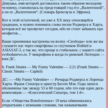
Девушка, имя которой доставалось таким образом молодому
человеку, становилась на предстоящий год его „Валентиной“,
а он ее „Валентином“. (Словарь Брокгауза и Эфрона).
Вот в этой остаточной, но уже к ХХ веку относящейся
традиции, и нужно понимать слова песни Роджерса и Харта,
которая всё же прозвучит сегодня, ибо не стоит забывать про
неофитов…
Ваши приемники настроены на волну «Свободы» или же вы
слушаете нас через смартфоны со спутников Hotbird и
ASIASAT-3, а так же, что проще и стабильнее, c нашего сайта
svobodanews.ru. У микрофона в когда-то римской Лютеции —
ваш ДС.
6. Frank Sinatra — My Funny Valentine — 2:21 (Frank Sinatra —
Classic Sinatra — Capitol)
ДС: — «My Funny Valentine» — Ричарда Роджерса и Лоренца
Харта. Франк Синатра и оркестр Билли Мэя. Годы записи
обозначены так: между 53 и 60 годом, ибо это еще один диск-
компеляция — «Классический Синатра, том 1-й».
Если «Общества Влюбленных» 19 века обменивались
открытками с нежными словами, так называемыми