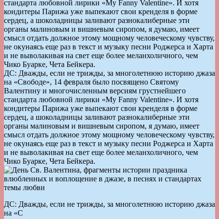
стандарта любовной лирики «My Fanny Valentine». И хотя
кондитеры Парижа уже выпекают свои кренделя в форме
сердец, а шоколадницы заливают разнокалиберные эти
органы малиновым и вишневым сиропом, я думаю, имеет
смысл отдать должное этому мощному человеческому чувству,
не окунаясь еще раз в текст и музыку песни Роджерса и Харта
и не выволакивая на свет еще более меланхоличного, чем
Чико Буарке, Чета Бейкера.
ДС: Дважды, если не трижды, за многолетнюю историю джаза
на «Свободе», 14 февраля было посвящено Святому
Валентину и многочисленным версиям грустнейшего
стандарта любовной лирики «My Fanny Valentine». И хотя
кондитеры Парижа уже выпекают свои кренделя в форме
сердец, а шоколадницы заливают разнокалиберные эти
органы малиновым и вишневым сиропом, я думаю, имеет
смысл отдать должное этому мощному человеческому чувству,
не окунаясь еще раз в текст и музыку песни Роджерса и Харта
и не выволакивая на свет еще более меланхоличного, чем
Чико Буарке, Чета Бейкера.
ДС: Дважды, если не трижды, за многолетнюю историю джаза
на «С