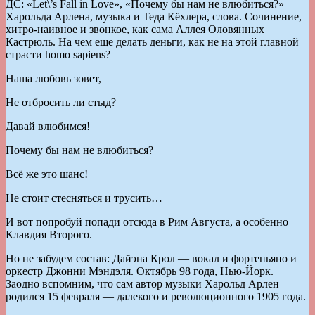
ДС: «Let\’s Fall in Love», «Почему бы нам не влюбиться?»
Харольда Арлена, музыка и Теда Кёхлера, слова. Сочинение,
хитро-наивное и звонкое, как сама Аллея Оловянных
Кастрюль. На чем еще делать деньги, как не на этой главной
страсти homo sapiens?
Наша любовь зовет,
Не отбросить ли стыд?
Давай влюбимся!
Почему бы нам не влюбиться?
Всё же это шанс!
Не стоит стесняться и трусить…
И вот попробуй попади отсюда в Рим Августа, а особенно
Клавдия Второго.
Но не забудем состав: Дайэна Крол — вокал и фортепьяно и
оркестр Джонни Мэндэля. Октябрь 98 года, Нью-Йорк.
Заодно вспомним, что сам автор музыки Харольд Арлен
родился 15 февраля — далекого и революционного 1905 года.