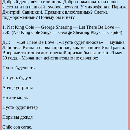
Добрый день, вечер или ночь. Добро пожаловать на наши
частоты и на наш сайт svobodanews.ru. У микрофона в Париже
Дмитрий Савицкий. Праздник влюбленных? Слегка
подмороженный? Почему бы и нет?
1. Nat King Cole — George Shearing — Let There Be Love —
2:45 (Nat King Cole Sings — George Shearing Plays — Capitol)
ДС: — «Let There Be Love», «Пусть будет любовь» — музыка
Лайонела Рэнда и слова «простые, как мычание» Яна Гранта.
Впервые этот оптимистический призыв был записан 29 мая
39 года. «Мычание» действительно не сложное:
Пусть будешь ты
И пусть буду я.
А еще устрицы
На дне моря.
Пусть будет ветер
Порывы дождя
Chile con carne,