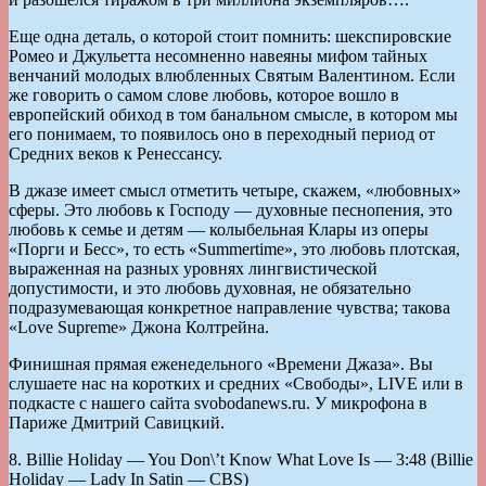
Еще одна деталь, о которой стоит помнить: шекспировские
Ромео и Джульетта несомненно навеяны мифом тайных
венчаний молодых влюбленных Святым Валентином. Если
же говорить о самом слове любовь, которое вошло в
европейский обиход в том банальном смысле, в котором мы
его понимаем, то появилось оно в переходный период от
Средних веков к Ренессансу.
В джазе имеет смысл отметить четыре, скажем, «любовных»
сферы. Это любовь к Господу — духовные песнопения, это
любовь к семье и детям — колыбельная Клары из оперы
«Порги и Бесс», то есть «Summertime», это любовь плотская,
выраженная на разных уровнях лингвистической
допустимости, и это любовь духовная, не обязательно
подразумевающая конкретное направление чувства; такова
«Love Supreme» Джона Колтрейна.
Финишная прямая еженедельного «Времени Джаза». Вы
слушаете нас на коротких и средних «Свободы», LIVE или в
подкасте с нашего сайта svobodanews.ru. У микрофона в
Париже Дмитрий Савицкий.
8. Billie Holiday — You Don\’t Know What Love Is — 3:48 (Billie
Holiday — Lady In Satin — CBS)