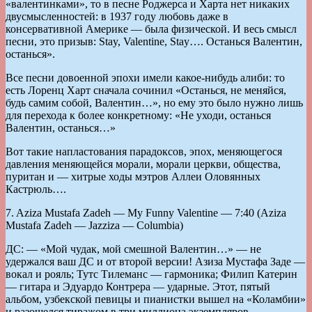
«валентинками», то в песне Роджерса и Харта нет никаких
двусмысленностей: в 1937 году любовь даже в
консервативной Америке — была физической. И весь смысл
песни, это призыв: Stay, Valentine, Stay…. Останься Валентин,
останься».
Все песни довоенной эпохи имели какое-нибудь алиби: то
есть Лоренц Харт сначала сочинил «Останься, не меняйся,
будь самим собой, Валентин…», но ему это было нужно лишь
для перехода к более конкретному: «Не уходи, останься
Валентин, останься…»
Вот такие напластования парадоксов, эпох, меняющегося
давления меняющейся морали, морали церкви, общества,
пуритан и — хитрые ходы мэтров Аллеи Оловянных
Кастрюль….
7. Aziza Mustafa Zadeh — My Funny Valentine — 7:40 (Aziza
Mustafa Zadeh — Jazziza — Columbia)
ДС: — «Мой чудак, мой смешной Валентин…» — не
удержался ваш ДС и от второй версии! Азиза Мустафа Заде —
вокал и рояль; Тутс Тилеманс — гармоника; Филип Катерин
— гитара и Эдуардо Контрера — ударные. Этот, пятый
альбом, узбекской певицы и пианистки вышел на «Коламбии»
и разошелся тиражом в три миллиона экземпляров….