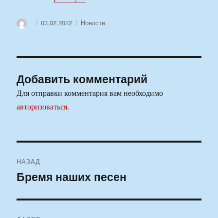
Автор
Опубликовано
Рубрики
03.02.2012
Новости
Добавить комментарий
Для отправки комментария вам необходимо
авторизоваться
.
Навигация
НАЗАД
по
Бремя наших песен
Предыдущая
запись:
записям