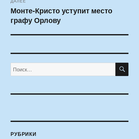
ДАЛЕЕ
Монте-Кристо уступит место
Следующая
графу Орлову
запись:
ПО
Искать:
РУБРИКИ