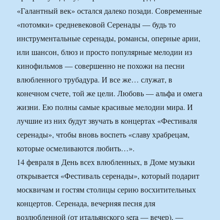
«Галантный век» остался далеко позади. Современные
«потомки» средневековой Серенады — будь то
инструментальные серенады, романсы, оперные арии,
или шансон, блюз и просто популярные мелодии из
кинофильмов — совершенно не похожи на песни
влюбленного трубадура. И все же… служат, в
конечном счете, той же цели. Любовь — альфа и омега
жизни. Ею полны самые красивые мелодии мира. И
лучшие из них будут звучать в концертах «Фестиваля
серенады», чтобы вновь воспеть «славу храбрецам,
которые осмеливаются любить…».
14 февраля в День всех влюбленных, в Доме музыки
открывается «Фестиваль серенады», который подарит
москвичам и гостям столицы серию восхитительных
концертов. Серенада, вечерняя песня для
возлюбленной (от итальянского sera — вечер), —