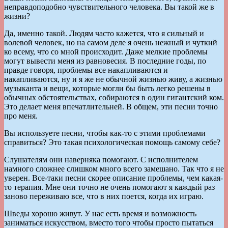
неправдоподобно чувствительного человека. Вы такой же в
жизни?
Да, именно такой. Людям часто кажется, что я сильный и
волевой человек, но на самом деле я очень нежный и чуткий
ко всему, что со мной происходит. Даже мелкие проблемы
могут вывести меня из равновесия. В последние годы, по
правде говоря, проблемы все накапливаются и
накапливаются, ну и я же не обычной жизнью живу, а жизнью
музыканта и вещи, которые могли бы быть легко решены в
обычных обстоятельствах, собираются в один гигантский ком.
Это делает меня впечатлительней. В общем, эти песни точно
про меня.
Вы используете песни, чтобы как-то с этими проблемами
справиться? Это такая психологическая помощь самому себе?
Слушателям они наверняка помогают. С исполнителем
намного сложнее слишком много всего замешано. Так что я не
уверен. Все-таки песни скорее описание проблемы, чем какая-
то терапия. Мне они точно не очень помогают я каждый раз
заново переживаю все, что в них поется, когда их играю.
Шведы хорошо живут. У нас есть время и возможность
заниматься искусством, вместо того чтобы просто пытаться