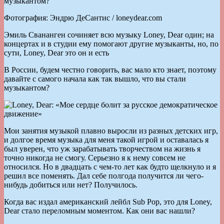
музыкантом?
Фотография: Эндрю ДеСантис / loneydear.com
Эмиль Свананген сочиняет всю музыку Loney, Dear один; на
концертах и в студии ему помогают другие музыканты, но, по
сути, Loney, Dear это он и есть
В России, будем честно говорить, вас мало кто знает, поэтому
давайте с самого начала как так вышло, что вы стали
музыкантом?
Мои занятия музыкой плавно выросли из разных детских игр,
и долгое время музыка для меня такой игрой и оставалась я
был уверен, что уж зарабатывать творчеством на жизнь я
точно никогда не смогу. Серьезно я к нему совсем не
относился. Но в двадцать с чем-то лет как будто щелкнуло и я
решил все поменять. Дал себе полгода получится ли чего-
нибудь добиться или нет? Получилось.
Когда вас издал американский лейбл Sub Pop, это для Loney,
Dear стало переломным моментом. Как они вас нашли?