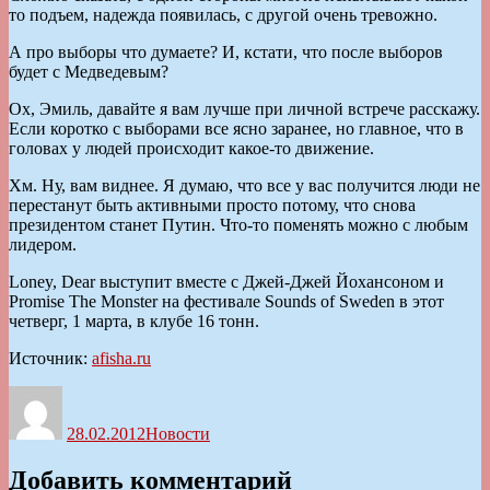
то подъем, надежда появилась, с другой очень тревожно.
А про выборы что думаете? И, кстати, что после выборов
будет с Медведевым?
Ох, Эмиль, давайте я вам лучше при личной встрече расскажу.
Если коротко с выборами все ясно заранее, но главное, что в
головах у людей происходит какое-то движение.
Хм. Ну, вам виднее. Я думаю, что все у вас получится люди не
перестанут быть активными просто потому, что снова
президентом станет Путин. Что-то поменять можно с любым
лидером.
Loney, Dear выступит вместе с Джей-Джей Йохансоном и
Promise The Monster на фестивале Sounds of Sweden в этот
четверг, 1 марта, в клубе 16 тонн.
Источник:
afisha.ru
Автор
Опубликовано
Рубрики
28.02.2012
Новости
Добавить комментарий