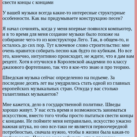
свести концы с концами
У вашей музыки всегда какие-то интересные структурные
особенности. Как вы придумываете конструкцию песен?
Я начал сочинять, когда у меня впервые появился компьютер,
и в то время для меня создание музыки было похоже на
собирание чего-то из конструктора Лего. Так, в общем-то, и
осталось до сих пор. Тут ключевое слово строительство: мне
очень нравится собирать песню как будто по кубикам. Но все
это, конечно, интуитивно происходит, не ждите, что я дам вам
рецепт. Хотя я отучился в Королевской академии по классу
джазового фортепиано, так что я кое-что знаю и про теорию.
Шведская музыка сейчас определенно на подъеме. За
последние десять лет вы умудрились стать одной из главных
европейских музыкальных стран. Откуда у вас столько
талантливых музыкантов?
Мне кажется, дело в государственной политике. Шведы
хорошо живут. У нас есть время и возможность заниматься
искусством, вместо того чтобы просто пытаться свести концы
с концами. Не поймите меня неправильно, искусство ужасно
важная штука, но оно все-таки не является первоочередной
потребностью, сначала нужно, чтобы в жизни была какая-то