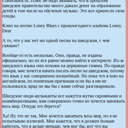
стабильность. Плюс не надо забывать, что в прошлом
шведское правительство много давало денег на образование
детей в том числе на обучение музыке. Это все принесло свои
плоды.
Клип на песню Loney Blues с прошлогоднего альбома Loney,
Dear
А то, что у вас нет ни одной песни на шведском, с чем
связано?
Вообще-то есть несколько. Они, правда, не изданы
официально, но их все равно можно найти в интернете. Из-за
шведского языка они похожи на церковные гимны. По правде
говоря, мне хочется начать писать песни на шведском, потому
что язык у нас совершенно волшебный. Но пока что я пою на
английском, по понятным причинам если бы я им не
пользовался, вряд ли мы бы с вами сейчас разговаривали.
Шведские инди-музыканты все кажутся жутко скромными и
неамбициозными, вам совершенно точно не хочется завоевать
весь мир. Откуда это берется?
Ха! Ну это не так. Мне хочется завоевать весь мир, но я не
испытываю иллюзий. Мне кажется, что я должен больше
работать, что я делаю меньше, чем мог бы, вот что вы