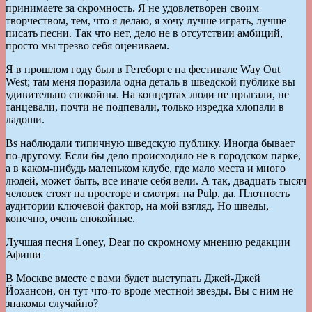
принимаете за скромность. Я не удовлетворен своим
творчеством, тем, что я делаю, я хочу лучше играть, лучше
писать песни. Так что нет, дело не в отсутствии амбиций,
просто мы трезво себя оцениваем.
Я в прошлом году был в Гетеборге на фестивале Way Out
West; там меня поразила одна деталь в шведской публике вы
удивительно спокойны. На концертах люди не прыгали, не
танцевали, почти не подпевали, только изредка хлопали в
ладоши.
Вs наблюдали типичную шведскую публику. Иногда бывает
по-другому. Если бы дело происходило не в городском парке,
а в каком-нибудь маленьком клубе, где мало места и много
людей, может быть, все иначе себя вели. А так, двадцать тысяч
человек стоят на просторе и смотрят на Pulp, да. Плотность
аудитории ключевой фактор, на мой взгляд. Но шведы,
конечно, очень спокойные.
Лучшая песня Loney, Dear по скромному мнению редакции
Афиши
В Москве вместе с вами будет выступать Джей-Джей
Йохансон, он тут что-то вроде местной звезды. Вы с ним не
знакомы случайно?