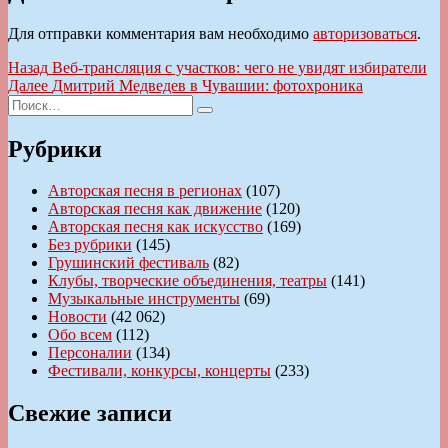
Для отправки комментария вам необходимо
авторизоваться
.
Навигация
Предыдущая
Назад
Веб-трансляция с участков: чего не увидят избиратели
запись:
Следующая
Далее
Дмитрий Медведев в Чувашии: фотохроника
по
Искать:
запись:
Поиск
записям
Рубрики
Авторская песня в регионах
(107)
Авторская песня как движение
(120)
Авторская песня как искусство
(169)
Без рубрики
(145)
Грушинский фестиваль
(82)
Клубы, творческие объединения, театры
(141)
Музыкальные инструменты
(69)
Новости
(42 062)
Обо всем
(112)
Персоналии
(134)
Фестивали, конкурсы, концерты
(233)
Свежие записи