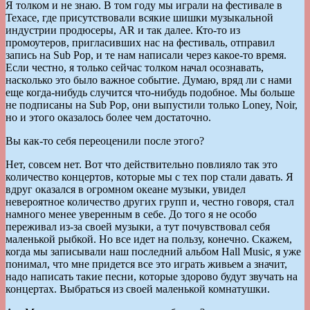
Я толком и не знаю. В том году мы играли на фестивале в
Техасе, где присутствовали всякие шишки музыкальной
индустрии продюсеры, AR и так далее. Кто-то из
промоутеров, пригласивших нас на фестиваль, отправил
запись на Sub Pop, и те нам написали через какое-то время.
Если честно, я только сейчас толком начал осознавать,
насколько это было важное событие. Думаю, вряд ли с нами
еще когда-нибудь случится что-нибудь подобное. Мы больше
не подписаны на Sub Pop, они выпустили только Loney, Noir,
но и этого оказалось более чем достаточно.
Вы как-то себя переоценили после этого?
Нет, совсем нет. Вот что действительно повлияло так это
количество концертов, которые мы с тех пор стали давать. Я
вдруг оказался в огромном океане музыки, увидел
невероятное количество других групп и, честно говоря, стал
намного менее уверенным в себе. До того я не особо
переживал из-за своей музыки, а тут почувствовал себя
маленькой рыбкой. Но все идет на пользу, конечно. Скажем,
когда мы записывали наш последний альбом Hall Music, я уже
понимал, что мне придется все это играть живьем а значит,
надо написать такие песни, которые здорово будут звучать на
концертах. Выбраться из своей маленькой комнатушки.