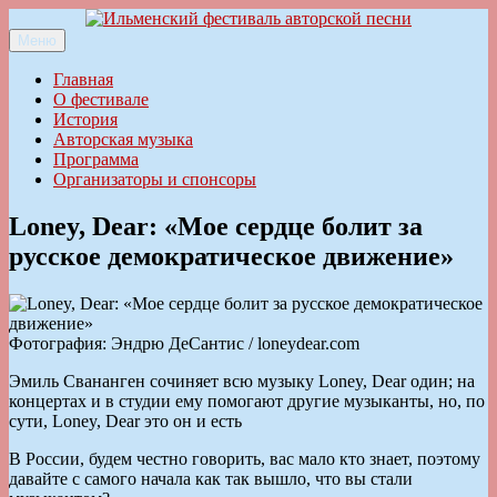
Перейти
к
Меню
Ильменский фестиваль авторской песни
содержимому
Главная
О фестивале
История
Авторская музыка
Программа
Организаторы и спонсоры
Loney, Dear: «Мое сердце болит за
русское демократическое движение»
Фотография: Эндрю ДеСантис / loneydear.com
Эмиль Свананген сочиняет всю музыку Loney, Dear один; на
концертах и в студии ему помогают другие музыканты, но, по
сути, Loney, Dear это он и есть
В России, будем честно говорить, вас мало кто знает, поэтому
давайте с самого начала как так вышло, что вы стали