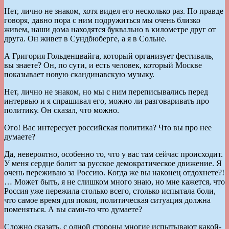
Нет, лично не знаком, хотя видел его несколько раз. По правде
говоря, давно пора с ним подружиться мы очень близко
живем, наши дома находятся буквально в километре друг от
друга. Он живет в Сундбюберге, а я в Сольне.
А Григория Гольденцвайга, который организует фестиваль,
вы знаете? Он, по сути, и есть человек, который Москве
показывает новую скандинавскую музыку.
Нет, лично не знаком, но мы с ним переписывались перед
интервью и я спрашивал его, можно ли разговаривать про
политику. Он сказал, что можно.
Ого! Вас интересует российская политика? Что вы про нее
думаете?
Да, невероятно, особенно то, что у вас там сейчас происходит.
У меня сердце болит за русское демократическое движение. Я
очень переживаю за Россию. Когда же вы наконец отдохнете?!
… Может быть, я не слишком много знаю, но мне кажется, что
Россия уже пережила столько всего, столько испытала боли,
что самое время для покоя, политическая ситуация должна
поменяться. А вы сами-то что думаете?
Сложно сказать, с одной стороны многие испытывают какой-