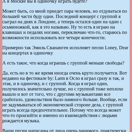
А в Москве вы в одиночку играть будете?
Может быть, со мной приедет пара человек, но отдуваться по
большей части буду один. Последний концерт с группой я
сыграл на днях в Лондоне, а теперь остался один на один с
осьминожкой, как я это называю. Ну то есть я играю на
клавишах и педалях ногами, переключаю что-то, стараюсь по
возможности использовать все четыре конечности.
Примерно так Эмиль Свананген исполняет песни Loney, Dear
на концертах в одиночку
А есть такое, что когда играешь с группой меньше свободы?
Да, есть но в то же время иногда очень круто получается. Вот
недавно на фестивале by: Larm в Осло я играл сразу и так, и
этак, и в одиночку, и с группой. Когда я играл один,
получилось значительно лучше, но с группой тоже неплохо
вышло и вот от того, что с другими музыкантами все
сработало, удовольствия было намного больше. Вообще, если
не задумываться об экономической стороне дела, с группой
играть всегда предпочтительнее. Потому что всегда может
что-то произойти и именно из взаимодействия с людьми
рождается музыка.
Ваши песни написаны от лица очень ранимого, практически