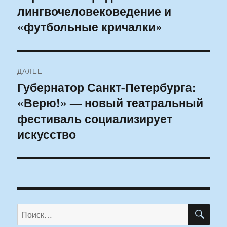
лингвочеловековедение и
запись:
записям
«футбольные кричалки»
ДАЛЕЕ
Губернатор Санкт-Петербурга:
Следующая
«Верю!» — новый театральный
запись:
фестиваль социализирует
искусство
ПО
Искать: