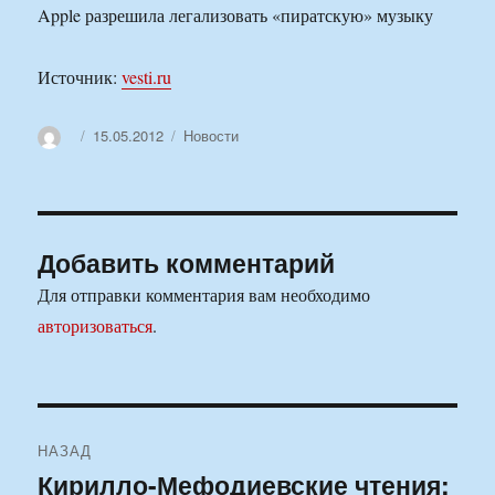
Apple разрешила легализовать «пиратскую» музыку
Источник:
vesti.ru
Автор
Опубликовано
Рубрики
15.05.2012
Новости
Добавить комментарий
Для отправки комментария вам необходимо
авторизоваться
.
Навигация
НАЗАД
по
Кирилло-Мефодиевские чтения:
Предыдущая