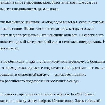
ейший в мире гидроавиасалон. Здесь взлетное поле сразу за
самолеты поднимаются прямо с воды.
захватывающего действия. Из-под воды вылетает, словно суперме
цем на спине. Шланг качает из моря воду, которая создает
парит над поверхностью. Это немецкий аппарат. На берегу в это
новозеландский катер, который еще и немножко внедорожник. 
 на колесах.
ть по обычному пляжу, по галичному или песчаному. С больши
то переходит в воду, далее поднимает свои чудесные ноги выше
ращается в скоростной катер», — описывает новинку
аж российского подразделения компании Sealegs.
шленность представляет самолет-амфибию Бе-200. Самый
ассе, он на ходу может набрать 12 тонн воды. Здесь же самый