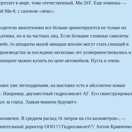
ртолет в мире, тоже отечественный, Ми-26Т. Еще новинка —
й Ми-8, с салоном «люкс».
одители авиатехники все больше ориентируются не только на
аказчика, но и на частных лиц. Если большие сложные самолеты
небе, то аппараты малой авиации вполне могут стать синицей в
производства за последние несколько лет усовершенствовались и
принципе можно купить по цене автомобиля. Пусть и очень
ших уже легендарными, на выставке есть и абсолютно новые
. Например, двухместный гидросамолет АГ. Его сконструирова
дых за город. Эдакая машина будущего.
ономичен. В среднем расход 16 литров на сто километров», —
лнительный директор ООО \’\’Гидросамолет\’\’ Антон Кравченко