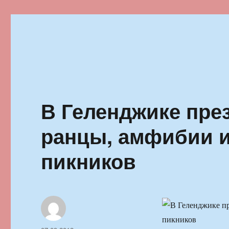
Ильменский фестиваль автор
В Геленджике пре
ранцы, амфибии и
пикников