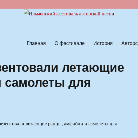
ской песни
Главная
О фестивале
История
Авторс
зентовали летающие
 самолеты для