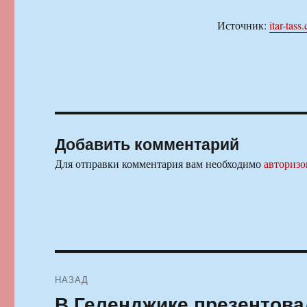
Источник:
itar-tass
Добавить комментарий
Для отправки комментария вам необходимо
авторизо
Навигация
НАЗАД
по
В Геленджике презентов
Предыдущая