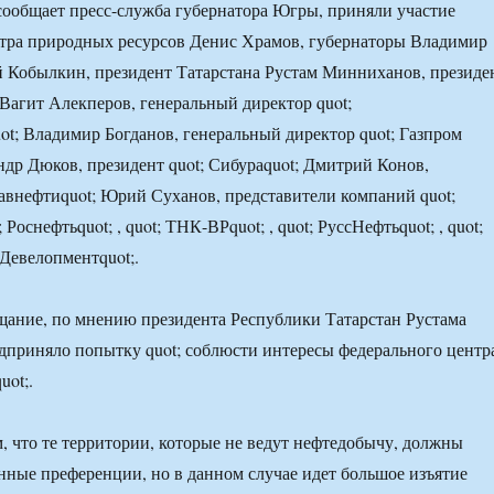
сообщает пресс-служба губернатора Югры, приняли участие
стра природных ресурсов Денис Храмов, губернаторы Владимир
 Кобылкин, президент Татарстана Рустам Минниханов, президе
 Вагит Алекперов, генеральный директор quot;
ot; Владимир Богданов, генеральный директор quot; Газпром
ндр Дюков, президент quot; Сибураquot; Дмитрий Конов,
лавнефтиquot; Юрий Суханов, представители компаний quot;
; Роснефтьquot; , quot; ТНК-ВРquot; , quot; РуссНефтьquot; , quot;
Девелопментquot;.
ание, по мнению президента Республики Татарстан Рустама
приняло попытку quot; соблюсти интересы федерального центр
uot;.
, что те территории, которые не ведут нефтедобычу, должны
нные преференции, но в данном случае идет большое изъятие