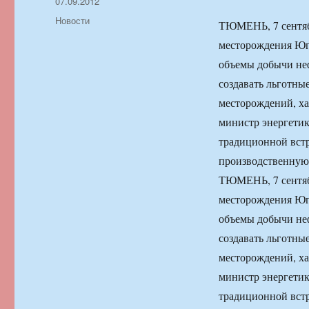
Автор
Опубликовано
07.09.2012
Рубрики
Новости
ТЮМЕНЬ, 7 сентяб
месторождения Юг
объемы добычи неф
создавать льготны
месторождений, х
министр энергетик
традиционной вст
производственную 
ТЮМЕНЬ, 7 сентяб
месторождения Юг
объемы добычи неф
создавать льготны
месторождений, х
министр энергетик
традиционной вст