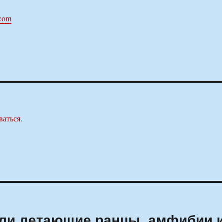
.com
ваться
.
али летающие ранцы, амфибии 