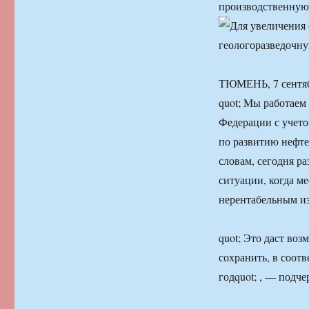
производственную 
ТЮМЕНЬ, 7 сентяб
quot; Мы работаем
Федерации с учето
по развитию нефте
словам, сегодня р
ситуации, когда м
нерентабельным из
quot; Это даст во
сохранить, в соотв
годquot; , — подч