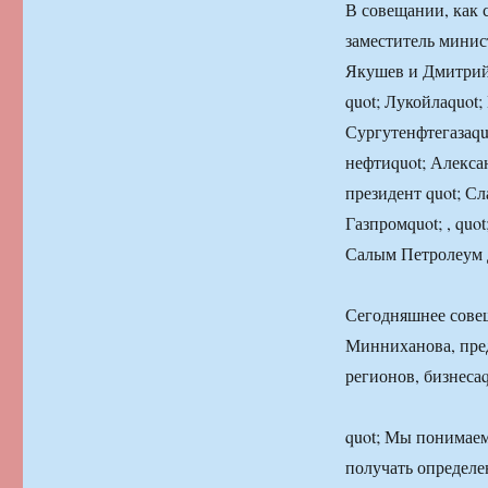
В совещании, как 
заместитель мини
Якушев и Дмитрий
quot; Лукойлаquot;
Сургутенфтегазаqu
нефтиquot; Алекса
президент quot; С
Газпромquot; , quot
Салым Петролеум 
Сегодняшнее совещ
Минниханова, пред
регионов, бизнесаq
quot; Мы понимаем
получать определе