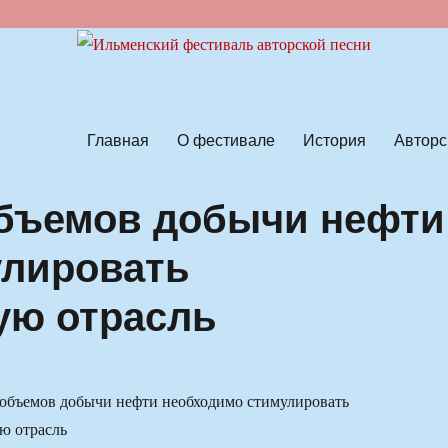
ской песни
Главная
О фестивале
История
Авторс
объемов добычи нефти
улировать
ую отрасль