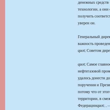
денежных средств 
технологии, а они
получить соответс
уверен он.
Генеральный дирек
важность проведен
quot; Советом дир
quot; Самое главн
нефтегазовой пром
удалось донести д
поручения и Прези
потому что от это
территории, в сме
Федерацииquot; , 