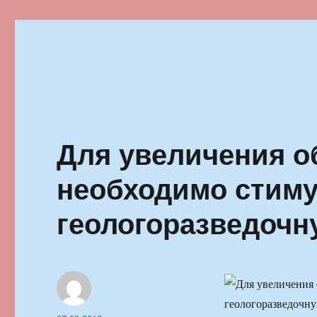
Ильменский фестиваль автор
Для увеличения 
необходимо стим
геологоразведочн