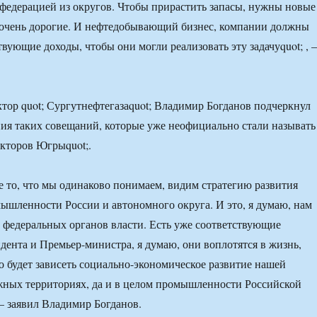
федерацией из округов. Чтобы прирастить запасы, нужны новые
 очень дорогие. И нефтедобывающий бизнес, компании должны
твующие доходы, чтобы они могли реализовать эту задачуquot; ,
тор quot; Сургутнефтегазаquot; Владимир Богданов подчеркнул
ия таких совещаний, которые уже неофициально стали называть
екторов Югрыquot;.
ое то, что мы одинаково понимаем, видим стратегию развития
ышленности России и автономного округа. И это, я думаю, нам
о федеральных органов власти. Есть уже соответствующие
дента и Премьер-министра, я думаю, они воплотятся в жизнь,
го будет зависеть социально-экономическое развитие нашей
жных территориях, да и в целом промышленности Российской
— заявил Владимир Богданов.