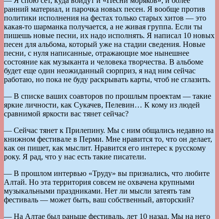
— Я спою сет, куда войдут и «Песни моряков», и более
ранний материал, и парочка новых песен. Я вообще против
политики исполнения на фестах только старых хитов — это
какая-то шарманка получается, а не живая группа. Если ты
пишешь новые песни, их надо исполнять. Я написал 10 новых
песен для альбома, который уже на стадии сведения. Новые
песни, с нуля написанные, отражающие мое нынешнее
состояние как музыканта и человека творчества. В альбоме
будет еще один неожиданный сюрприз, я над ним сейчас
работаю, но пока не буду раскрывать карты, чтоб не сглазить.
— В списке ваших соавторов по прошлым проектам — такие
яркие личности, как Сукачев, Пелевин… К кому из людей
сравнимой яркости вас тянет сейчас?
— Сейчас тянет к Прилепину. Мы с ним общались недавно на
книжном фестивале в Перми. Мне нравится то, что он делает,
как он пишет, как мыслит. Нравится его интерес к русскому
року. Я рад, что у нас есть такие писатели.
— В прошлом интервью «Труду» вы признались, что любите
Алтай. Но эта территория совсем не охвачена крупными
музыкальными праздниками. Нет ли мысли затеять там
фестиваль — может быть, ваш собственный, авторский?
— На Алтае был раньше фестиваль, лет 10 назад. Мы на него