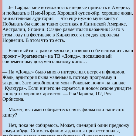
— Jet Lag дал мне возможность впервые приехать в Америку
и побывать в Нью-Йорке. Хороший оупен-эйр, хорошие люди,
внимательная аудитория — что еще нужно музыканту?
Побывать бы еще на таких фестиках в Латинской Америке,
Австралии, Японии: Сладко размечтался кабанчик! Зато в
этом году на фестивале в Киркенесе я пел для королевы
Норвегии. В этом что-то есть.
— Если выйти за рамки музыки, позволю себе вспомнить ваш
проект «Фрагменты» на ТВ «Дождь», посвященный
современному документальному кино…
— На «Дожде» было много интересных встреч и фильмов.
Жаль, аудитория была маленькая, потому программу и
закрыли. Зато возобновили мои «Роковые ночи» на канале
«Культура». Если ничего не сорвется, в новом сезоне увидите
концерты хороших артистов — Рэя Чарльза, U2, Роя
Орбисона.
— Может, вы сами собираетесь снять фильм или написать
книгу?
— Нет, пока не собираюсь. Может, сценарий один предложу
кому-нибудь. Снимать фильмы должны профессионалы,