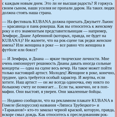
с каждым новым днем. Это ли не высшая радость? Я горжусь
своим сыном, наши усилия не пропали даром. На таких людях
должна стоять наша страна.
— На фестиваль KUBANA должна приехать Джульетт Льюис
— красавица и панк-рокерша. Как вы относитесь к женскому
року и его знаменитым представительницам — например,
Земфире, Диане Арбениной (которых, правда, не будет на
KUBANA)? Не жалеете, что на рок-сцене так редки женские
имена? Или женщина в роке — все равно что женщина в
футболе или боксе?
— И Земфира, и Диана — яркие творческие личности. Мне
очень импонирует решимость Дианы давать иногда сольные
концерты — одна на сцене весь вечер. На такое может пойти
только настоящий артист. Молодец! Женщине в роке, конечно,
труднее, здесь требуется особый характер. И жертва, если
хотите. Наш артист — он же всегда одиночка, ему никто по
большому счету не помогает… Если ты, конечно, не в поп-
мафии. Они выстоят, я уверен. Они закаленные бойцы.
— Недавно сообщили, что на рекламном плакате KUBANA в
Гомеле (Белоруссия) названия «Ляписа Трубецкого» и
«Тараканов!» кто-то замазал черной краской, которую, правда,
вскоре смыл дождь. Как относитесь к преследованиям рок-