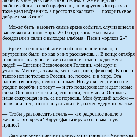
любитель всегда остается любителем. Я же не терплю
любителей ни в своей профессии, ни в других. Литература —
тоже удел избранных, а просто так калякать — позорить свое
доброе имя. Зачем?
— Может быть, назовете самые яркие события, случившиеся в
вашей жизни после марта 2010 года, когда мы с вами
беседовали в связи с выходом альбома «Песни моряков-2»?
— Ярких внешних событий особенно не припомню, а
внутренние были, но как о них расскажешь… В конце октября
прошлого года ушел из жизни один из главных для меня
людей — Евгений Всеволодович Головин, мой друг и
учитель. Мистик, алхимик, музыкант, поэт, философ. Второго
такого нет не только в России, но, похоже, и в мире. Эта
настоящая потеря, невосполнимая. Но дух вечен, ничего не
уходит, корабли не тонут — и это поддерживает и дает новые
силы. Остались его книги, его песни, его мысли. Осталась
наша связующая нить, ее не порвешь. Мой будущий альбом —
первый из тех, что он не услышит. Я должен «держать масть».
— Чтобы уравновесить печаль — что радостное вошло в
жизнь за это время? Вдруг (фантазирую) сын вам внука
принес?
— Сын мне внука пока не принес, зато становится Человеком