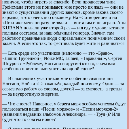
новичок, чтобы играть за спасибо. Если продюсеры типа
Гройсмана этого не понимают, мне просто их жаль — они не
знают о существовании других законов, кроме закона своего
кармана, а это очень по-совковому. На «Сотворение» и на
«Пикник» меня ни разу не звали — вот я там и не играю. А на
KUBANA позвали уже второй раз — и я еду с удовольствием,
полным составом, за наш обычный гонорар. Значит, там
работают правильные люди с правильным пониманием своей
задачи. А если это так, то фестиваль будет жить и развиваться.
— Есть среди его участников (напомню — это «Браво»,
«Ляпис Трубецкой», Noize MC, Lumen, «Тараканы!», Сергей
Шнуров с «Рублем», Ноггано и другие) кто то, с кем вам
особенно приятно выступить на одной сцене?
— Из нынешних участников мне особенно симпатичны
Ноггано, Нойз и «Тараканы!», каждый по-своему. Один — за
серьезную работу со словом, другой — за смелость, а третьи
— за неукротимую энергию.
— Что споете? Наверное, у берега моря особым успехом будут
пользоваться ваши «Песни моряков» и «Песни моряков-2»
(названия недавних альбомов Александра. — «Труд»)? Или
будет что-то совсем новое?