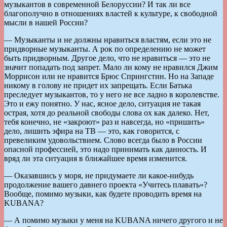
музыкантов в современной Белоруссии? И так ли все
благополучно в отношениях властей к культуре, к свободной
мысли в нашей России?
— Музыканты и не должны нравиться властям, если это не
придворные музыканты. А рок по определению не может
быть придворным. Другое дело, что не нравиться — это не
значит попадать под запрет. Мало ли кому не нравился Джим
Моррисон или не нравится Брюс Спрингстин. Но на Западе
никому в голову не придет их запрещать. Если Батька
преследует музыкантов, то у него не все ладно в королевстве.
Это и ежу понятно. У нас, ясное дело, ситуация не такая
острая, хотя до реальной свободы слова ох как далеко. Нет,
тебя конечно, не «закроют» раз и навсегда, но «пришить»
дело, лишить эфира на ТВ — это, как говорится, с
превеликим удовольствием. Слово всегда было в России
опасной профессией, это надо принимать как данность. И
вряд ли эта ситуация в ближайшее время изменится.
— Оказавшись у моря, не придумаете ли какое-нибудь
продолжение вашего давнего проекта «Учитесь плавать»?
Вообще, помимо музыки, как будете проводить время на
KUBANA?
— А помимо музыки у меня на KUBANA ничего другого и не