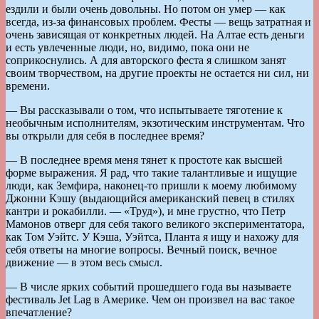
ездили и были очень довольны. Но потом он умер — как
всегда, из-за финансовых проблем. Фесты — вещь затратная и
очень зависящая от конкретных людей. На Алтае есть деньги
и есть увлеченные люди, но, видимо, пока они не
соприкоснулись. А для авторского феста я слишком занят
своим творчеством, на другие проекты не остается ни сил, ни
времени.
— Вы рассказывали о том, что испытываете тяготение к
необычным исполнителям, экзотическим инструментам. Что
вы открыли для себя в последнее время?
— В последнее время меня тянет к простоте как высшей
форме выражения. Я рад, что такие талантливые и ищущие
люди, как Земфира, наконец-то пришли к моему любимому
Джонни Кэшу (выдающийся американский певец в стилях
кантри и рокабилли. — «Труд»), и мне грустно, что Петр
Мамонов отверг для себя такого великого экспериментатора,
как Том Уэйтс. У Кэша, Уэйтса, Планта я ищу и нахожу для
себя ответы на многие вопросы. Вечный поиск, вечное
движение — в этом весь смысл.
— В числе ярких событий прошедшего года вы называете
фестиваль Jet Lag в Америке. Чем он произвел на вас такое
впечатление?