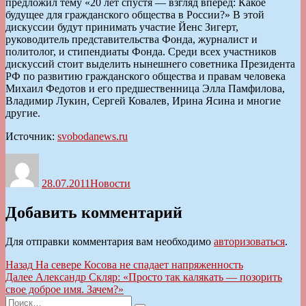
предложил тему «20 лет спустя — взгляд вперед: Какое
будущее для гражданского общества в России?» В этой
дискуссии будут принимать участие Йенс Зигерт,
руководитель представительства Фонда, журналист и
политолог, и стипендиаты Фонда. Среди всех участников
дискуссий стоит выделить нынешнего советника Президента
РФ по развитию гражданского общества и правам человека
Михаил Федотов и его предшественница Элла Памфилова,
Владимир Лукин, Сергей Ковалев, Ирина Ясина и многие
другие.
Источник:
svobodanews.ru
Автор
Опубликовано
Рубрики
28.07.2011
Новости
Добавить комментарий
Для отправки комментария вам необходимо
авторизоваться
.
Навигация
Предыдущая
Назад
На севере Косова не спадает напряженность
запись:
Следующая
Далее
Александр Скляр: «Просто так калякать — позорить
по
запись:
свое доброе имя. Зачем?»
записям
Искать: