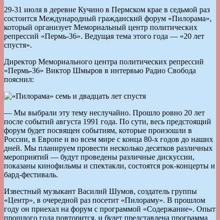
29-31 июля в деревне Кучино в Пермском крае в седьмой раз
состоится Международный гражданский форум «Пилорама»,
который организует Мемориальный центр политических
репрессий «Пермь-36». Ведущая тема этого года — «20 лет
спустя».
Директор Мемориального центра политических репрессий
«Пермь-36» Виктор Шмыров в интервью Радио Свобода
пояснил:
— Мы выбрали эту тему неслучайно. Прошло ровно 20 лет
после событий августа 1991 года. По сути, весь предстоящий
форум будет посвящен событиям, которые произошли в
России, в Европе и во всем мире с конца 80-х годов до наших
дней. Мы планируем провести несколько десятков различных
мероприятий — будут проведены различные дискуссии,
показаны кинофильмы и спектакли, состоятся рок-концерты и
бард-фестиваль.
Известный музыкант Василий Шумов, создатель группы
«Центр», в очередной раз посетит «Пилораму». В прошлом
году он приехал на форум с программой «Содержание». Опыт
прошлого года повторится, и будет представлена программа