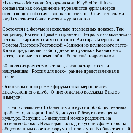
«Власть» о Михаиле Ходорковском. Клуб «FrontLine»
создавался как объединение журналистов-фрилансеров,
освещающих события в зонах конфликтов. Сейчас членами
клуба являются более тысячи журналистов.
Состоятся на форуме и несколько премьерных показов. Так,
например, Евгений Цымбал привезет «Тетрадь из сожженного
гетто» — картину, снятую по книге Виктора Лазерсона и
Тамары Лазерсон-Ростовской «Записки из каунасского гетто».
Книга представляет собой дневники узников Каунасского
гетто, которые во время войны были ещё подростками.
30 июля откроется 6 выставок, среди которых есть и
нашумевшая «Россия для всех», раннее представленная в
Твери.
Особняком в программе форума стоят мероприятия
дискуссионного клуба. О них отдельно рассказал Виктор
Шмыров:
— Сейчас заявлено 15 больших дискуссий об общественных
проблемах, истории. Ещё 5 дискуссий будут посвящены
культуре. Ведущие 15 дискуссий можно разделить на
несколько блоков. Некоторая часть дискуссий сформирована
общественным советом форума «Пилорама». В общественный