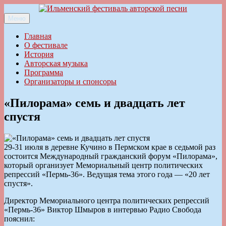
Перейти
к
Меню
Ильменский фестиваль авторской песни
содержимому
Главная
О фестивале
История
Авторская музыка
Программа
Организаторы и спонсоры
«Пилорама» семь и двадцать лет
спустя
29-31 июля в деревне Кучино в Пермском крае в седьмой раз
состоится Международный гражданский форум «Пилорама»,
который организует Мемориальный центр политических
репрессий «Пермь-36». Ведущая тема этого года — «20 лет
спустя».
Директор Мемориального центра политических репрессий
«Пермь-36» Виктор Шмыров в интервью Радио Свобода
пояснил: