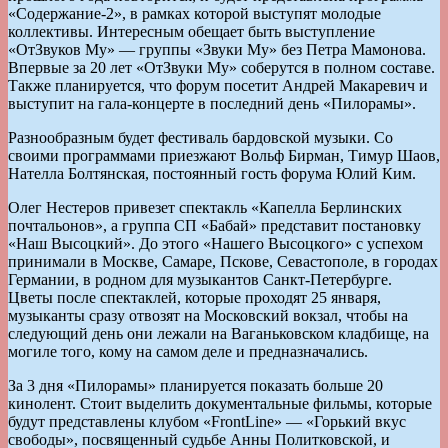
«Содержание-2», в рамках которой выступят молодые
коллективы. Интересным обещает быть выступление
«ОтЗвуков Му» — группы «Звуки Му» без Петра Мамонова.
Впервые за 20 лет «ОтЗвуки Му» соберутся в полном составе.
Также планируется, что форум посетит Андрей Макаревич и
выступит на гала-концерте в последний день «Пилорамы».
Разнообразным будет фестиваль бардовской музыки. Со
своими программами приезжают Вольф Бирман, Тимур Шаов,
Нателла Болтянская, постоянный гость форума Юлий Ким.
Олег Нестеров привезет спектакль «Капелла Берлинских
почтальонов», а группа СП «Бабай» представит постановку
«Наш Высоцкий». До этого «Нашего Высоцкого» с успехом
принимали в Москве, Самаре, Пскове, Севастополе, в городах
Германии, в родном для музыкантов Санкт-Петербурге.
Цветы после спектаклей, которые проходят 25 января,
музыканты сразу отвозят на Московский вокзал, чтобы на
следующий день они лежали на Ваганьковском кладбище, на
могиле того, кому на самом деле и предназначались.
За 3 дня «Пилорамы» планируется показать больше 20
кинолент. Стоит выделить документальные фильмы, которые
будут представлены клубом «FrontLine» — «Горький вкус
свободы», посвященный судьбе Анны Политковской, и