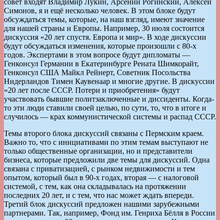
совет входят Владимир Лукин, Арсений Рогинский, Алексей
Симонов, я и ещё несколько человек. В этом блоке будут
обсуждаться темы, которые, на наш взгляд, имеют значение
для нашей страны и Европы. Например, 30 июля состоится
дискуссия «20 лет спустя. Европа и мир». В ходе дискуссии
будут обсуждаться изменения, которые произошли с 80-х
годов. Экспертами в этом вопросе будут дипломаты —
Генконсул Германии в Екатеринбурге Рената Шимкорайт,
Генконсул США Майкл Рейнерт, Советник Посольства
Нидерландов Тимен Каувенаар и многие другие. В дискуссии
«20 лет после СССР. Потери и приобретения» будут
участвовать бывшие политзаключенные и диссиденты. Когда-
то эти люди ставили своей целью, по сути, то, что в итоге и
случилось — крах коммунистической системы и распад СССР.
Темы второго блока дискуссий связаны с Пермским краем.
Важно то, что с инициативами по этим темам выступают не
только общественные организации, но и представители
бизнеса, которые предложили две темы для дискуссий. Одна
связана с приватизацией, с рынком недвижимости и тем
опытом, который был в 90-х годах, вторая — с налоговой
системой, с тем, как она складывалась на протяжении
последних 20 лет, и с тем, что нас может ждать впереди.
Третий блок дискуссий предложен нашими зарубежными
партнерами. Так, например, Фонд им. Генриха Бёлля в России