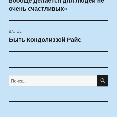
вообще делается для людей не
записям
очень счастливых»
ДАЛЕЕ
Быть Кондолиззой Райс
Следующая
запись:
ПО
Искать: