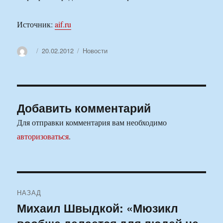
Источник:
aif.ru
Автор
Опубликовано
Рубрики
20.02.2012
Новости
Добавить комментарий
Для отправки комментария вам необходимо
авторизоваться
.
Навигация
НАЗАД
по
Михаил Швыдкой: «Мюзикл
Предыдущая
запись: