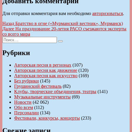
Добавить комментарий
Для отправки комментария вам необходимо
авторизоваться
.
Навигация
Предыдущая
Назад
Братство в огне («Мурманский вестник», Мурманск)
запись:
Следующая
Далее
На празднование 20-летия РАСО съезжаются эксперты
по
запись:
со всего мира
записям
Искать:
Поиск
Рубрики
Авторская песня в регионах
(107)
Авторская песня как движение
(120)
Авторская песня как искусство
(169)
Без рубрики
(145)
Грушинский фестиваль
(82)
Клубы, творческие объединения, театры
(141)
Музыкальные инструменты
(69)
Новости
(42 062)
Обо всем
(112)
Персоналии
(134)
Фестивали, конкурсы, концерты
(233)
Свежие записи