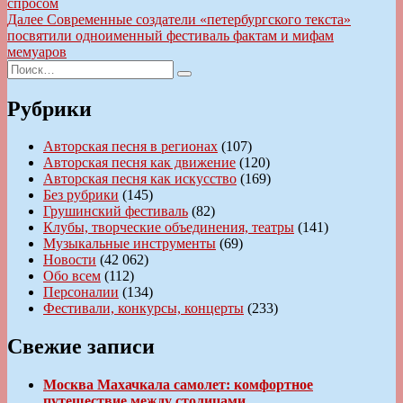
запись:
спросом
по
Следующая
Далее
Современные создатели «петербургского текста»
записям
запись:
посвятили одноименный фестиваль фактам и мифам
мемуаров
Искать:
Поиск
Рубрики
Авторская песня в регионах
(107)
Авторская песня как движение
(120)
Авторская песня как искусство
(169)
Без рубрики
(145)
Грушинский фестиваль
(82)
Клубы, творческие объединения, театры
(141)
Музыкальные инструменты
(69)
Новости
(42 062)
Обо всем
(112)
Персоналии
(134)
Фестивали, конкурсы, концерты
(233)
Свежие записи
Москва Махачкала самолет: комфортное
путешествие между столицами