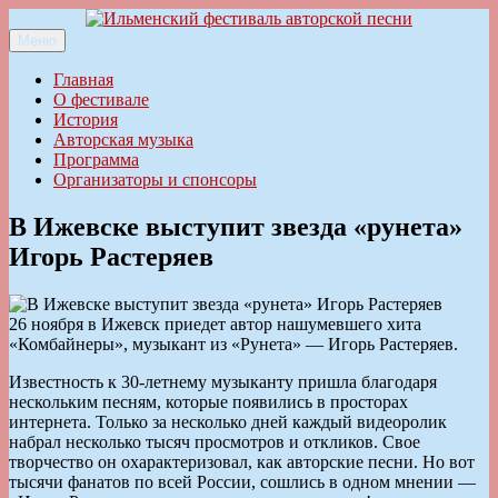
Перейти
к
Меню
Ильменский фестиваль авторской песни
содержимому
Главная
О фестивале
История
Авторская музыка
Программа
Организаторы и спонсоры
В Ижевске выступит звезда «рунета»
Игорь Растеряев
26 ноября в Ижевск приедет автор нашумевшего хита
«Комбайнеры», музыкант из «Рунета» — Игорь Растеряев.
Известность к 30-летнему музыканту пришла благодаря
нескольким песням, которые появились в просторах
интернета. Только за несколько дней каждый видеоролик
набрал несколько тысяч просмотров и откликов. Свое
творчество он охарактеризовал, как авторские песни. Но вот
тысячи фанатов по всей России, сошлись в одном мнении —