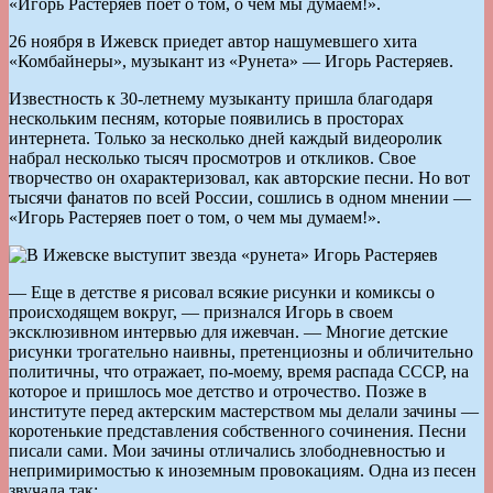
«Игорь Растеряев поет о том, о чем мы думаем!».
26 ноября в Ижевск приедет автор нашумевшего хита
«Комбайнеры», музыкант из «Рунета» — Игорь Растеряев.
Известность к 30-летнему музыканту пришла благодаря
нескольким песням, которые появились в просторах
интернета. Только за несколько дней каждый видеоролик
набрал несколько тысяч просмотров и откликов. Свое
творчество он охарактеризовал, как авторские песни. Но вот
тысячи фанатов по всей России, сошлись в одном мнении —
«Игорь Растеряев поет о том, о чем мы думаем!».
— Еще в детстве я рисовал всякие рисунки и комиксы о
происходящем вокруг, — признался Игорь в своем
эксклюзивном интервью для ижевчан. — Многие детские
рисунки трогательно наивны, претенциозны и обличительно
политичны, что отражает, по-моему, время распада СССР, на
которое и пришлось мое детство и отрочество. Позже в
институте перед актерским мастерством мы делали зачины —
коротенькие представления собственного сочинения. Песни
писали сами. Мои зачины отличались злободневностью и
непримиримостью к иноземным провокациям. Одна из песен
звучала так: