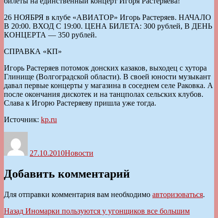
билеты на единственный концерт Игоря Растеряева!
26 НОЯБРЯ в клубе «АВИАТОР» Игорь Растеряев. НАЧАЛО
В 20:00. ВХОД С 19:00. ЦЕНА БИЛЕТА: 300 рублей, В ДЕНЬ
КОНЦЕРТА — 350 рублей.
СПРАВКА «КП»
Игорь Растеряев потомок донских казаков, выходец с хутора
Глинище (Волгоградской области). В своей юности музыкант
давал первые концерты у магазина в соседнем селе Раковка. А
после окончания дискотек и на танцполах сельских клубов.
Слава к Игорю Растеряеву пришла уже тогда.
Источник:
kp.ru
Автор
Опубликовано
Рубрики
27.10.2010
Новости
Добавить комментарий
Для отправки комментария вам необходимо
авторизоваться
.
Навигация
Предыдущая
Назад
Иномарки пользуются у угонщиков все большим