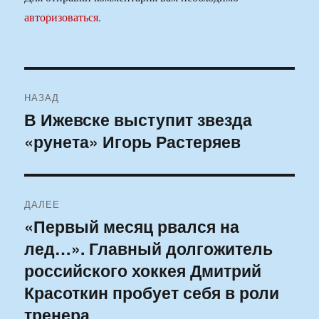
авторизоваться
.
Навигация
НАЗАД
по
В Ижевске выступит звезда
Предыдущая
«рунета» Игорь Растеряев
запись:
записям
ДАЛЕЕ
«Первый месяц рвался на
Следующая
лед…». Главный долгожитель
запись:
российского хоккея Дмитрий
Красоткин пробует себя в роли
тренера