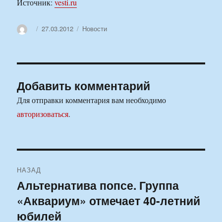
Источник:
vesti.ru
Автор
Опубликовано
Рубрики
27.03.2012
Новости
Добавить комментарий
Для отправки комментария вам необходимо
авторизоваться
.
Навигация
НАЗАД
по
Альтернатива попсе. Группа
Предыдущая
«Аквариум» отмечает 40-летний
запись:
записям
юбилей