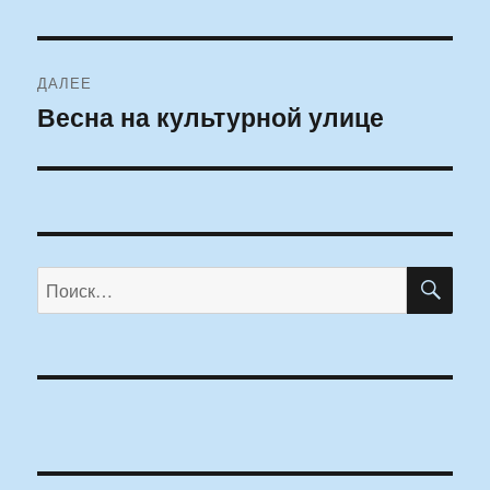
ДАЛЕЕ
Весна на культурной улице
Следующая
запись:
ПО
Искать: