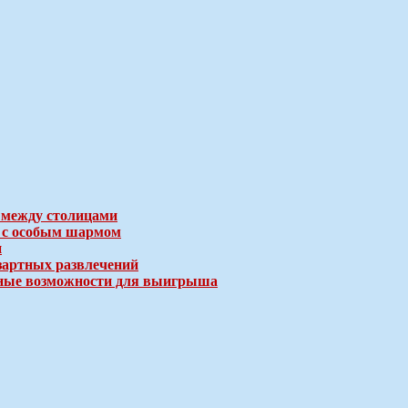
 между столицами
е с особым шармом
и
зартных развлечений
ичные возможности для выигрыша