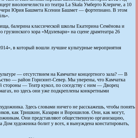
церт виолончелиста из театра La Skala Умберто Клериче, а 10
дочери Юрия Башмета Ксении Башмет — фортепиано. В этом
ль».
ища, балерина классической школы Екатерина Семёнова и
 грузинского хора «Мдзлевари» на сцене драмтеатра 26
-2014», в который вошли лучшие культурные мероприятия
культуре — отсутствием на Камчатке концертного зала? — В
ьство — район Горизонт-Север. Мы уверены, что Камчатка
й стороны — Театр кукол, по соседству с ним — Дворец
умагах, но здесь они уже подкреплены конкретными
а художника. Здесь словами ничего не расскажешь, чтобы понять
иков, как Тришкин, Казарян и Ворошилов. Они, как могут,
художникам. Они представляют общественную организацию,
за Дом художника болит у всех, я вынуждена констатировать,