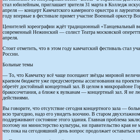
стал юбилейным, приглашает зрителя 31 марта в Колледж искусс
апреля — концерт Камчатского камерного оркестра и лауреат
году впервые в фестивале примет участие Военный оркестр Во
Ценителей хореографии ждёт традиционный «Танцевальный ве
современный Нежинский — солист Театра московской оперетты
апреля.
Стоит отметить, что в этом году камчатский фестиваль стал 
России.
Больные темы
— То, что Камчатку всё чаще посещают звёзды мировой величин
краевом бюджете уже предусмотрены ассигнования на проектн
обретёт достойный концертный зал. В целом в микрорайоне Го
бракосочетания, а ближе к вулканам — концертный зал. Я не л
действиями.
Вы говорите, что отсутствие сегодня концертного зала — больн
всю трагедию, надо его увидеть воочию. В старом двухэтажно
поддерживают состояние этого здания. Главная проблема закл
поэтому ни министерство культуры, ни правительство края не 
что пока на сегодняшний день вопрос продолжает оставаться 