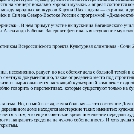
тв на концерт вокально-хоровой музыки. 2 апреля состоится кон
ов международных конкурсов Карэна Шахгалдяна — скрипка, и 
йск и Сил на Северо-Востоке России с программой «Джаз-коктей
рнисаж». В нём примут участие выпускница Вагановского учил
 Александр Бабенко. Завершит фестиваль выступление мужского
участником Всероссийского проекта Культурная олимпиада «Сочи
ы, несомненно, радует, но как обстоят дела с больной темой в 
о-сметную документацию, также определено место под строител
ризонт вырисовывается настоящий культурный комплекс: с одно
юблю говорить о перспективах, которые существуют только на б
ая тема. Но, на мой взгляд, самая больная — это состояние Дом
м деревянном доме находятся мастерские таких именитых художн
ючается в том, что ещё в советское время помещение передали 
могут направить средства на чужую собственность. И хотя душа 
открытым.