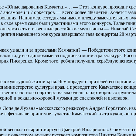
рс «Юные дарования Камчатки»… — Этот конкурс проходит сред
37 ансамблей и 7 оркестров — всего более 480 детей. Хочется заме
ования. Например, сегодня мы имеем плеяду замечательных рук
в своё время сами были участниками этого конкурса. Талантли
конкурса есть и известные российские музыканты — Николай Са
приятия нынешнего конкурса завершатся гала-концертом 28 марта
дочках узнали и за пределами Камчатки? — Победители этого кон
ошлом году его дипломами за подписью министра культуры Рос
ария Писаренко. Кроме того, ребята получили серьёзную денеж
 в культурной жизни края. Чем порадуют зрителей его организа
я министерство культуры края, а проводит его Камчатское конц
р­ственно-част­ного партнёрства мы очень плодотворно сотруднич
рной и вокально-хоровой музыки до спектаклей и выставок.
 Лопе де Лухана» московского режиссёра Андрея Горбатого, из
же в фестивале принимает участие Камчатский театр кукол, он п
тской весны» гитарист-виртуоз Дмитрий Илларионов. Совместно 
ары с оркестром, музыку русского композитора Никиты Кошкина и