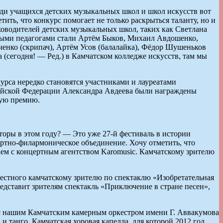
и учащихся детских музыкальных школ и школ искусств вот
тить, что конкурс помогает не только раскрыться таланту, но и
оводителей детских музыкальных школ, таких как Светлана
выми педагогами стали Артём Быков, Михаил Авдошенко,
ченко (скрипач), Артём Усов (балалайка), Фёдор Шушеньков
 (сегодня! — Ред.) в Камчатском колледже искусств, там мы
курса нередко становятся участниками и лауреатами
сийской Федерации Александра Авдеева были награждены
ную премию.
торы в этом году? — Это уже 27-й фестиваль в истории
ертно-филармоническое объединение. Хочу отметить, что
аем с кон­цертным агентством Karo­music. Камчатскому зрителю
вестного камчатскому зрителю по спектаклю «Изобретательная
редставит зрителям спектакль «Приключение в стране песен»,
с нашим Камчат­ским камерным оркестром имени Г. Аввакумова
 танго. Камчатская хоровая капелла, для которой 2012 год