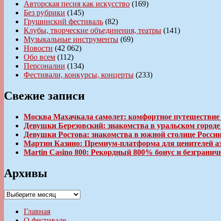
Авторская песня как искусство
(169)
Без рубрики
(145)
Грушинский фестиваль
(82)
Клубы, творческие объединения, театры
(141)
Музыкальные инструменты
(69)
Новости
(42 062)
Обо всем
(112)
Персоналии
(134)
Фестивали, конкурсы, концерты
(233)
Свежие записи
Москва Махачкала самолет: комфортное путешествие
Девушки Березовский: знакомства в уральском город
Девушки Ростова: знакомства в южной столице Росси
Мартин Казино: Премиум-платформа для ценителей а
Martin Casino 800: Рекордный 800% бонус и безгран
Архивы
Архивы
Главная
О фестивале