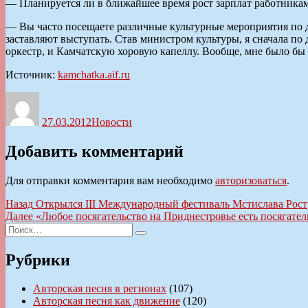
— Планируется ли в ближайшее время рост зарплат работникам
— Вы часто посещаете различные культурные мероприятия по д
заставляют выступать. Став министром культуры, я сначала по
оркестр, и Камчат­скую хоровую капеллу. Вообще, мне было бы 
Источник:
kamchatka.aif.ru
Автор
Опубликовано
Рубрики
27.03.2012
Новости
Добавить комментарий
Для отправки комментария вам необходимо
авторизоваться
.
Навигация
Предыдущая
Назад
Открылся III Международный фестиваль Мстислава Рос
запись:
Следующая
Далее
«Любое посягательство на Приднестровье есть посягате
по
Искать:
запись:
Поиск
записям
Рубрики
Авторская песня в регионах
(107)
Авторская песня как движение
(120)