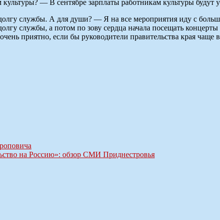
 культуры? — В сентябре зарплаты работникам культуры будут 
олгу службы. А для души? — Я на все мероприятия иду с больш
 долгу службы, а потом по зову сердца начала посещать концер
очень приятно, если бы руководители правительства края чаще в
троповича
льство на Россию»: обзор СМИ Приднестровья