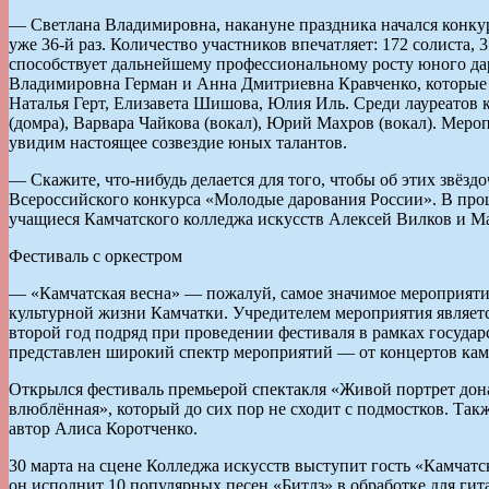
— Светлана Владимировна, накануне праздника начался конку
уже 36-й раз. Количество участников впечатляет: 172 солиста, 
способствует дальнейшему профессиональному росту юного дар
Владимировна Герман и Анна Дмитриевна Кравченко, которые 
Наталья Герт, Елизавета Шишова, Юлия Иль. Среди лауреатов 
(домра), Варвара Чайкова (вокал), Юрий Махров (вокал). Меро
увидим настоящее созвездие юных талантов.
— Скажите, что-нибудь делается для того, чтобы об этих звёз
Всероссийского конкурса «Молодые дарования России». В пр
учащиеся Камчатского колледжа искусств Алексей Вилков и М
Фестиваль с оркестром
— «Камчатская весна» — пожалуй, самое значимое мероприятие
культурной жизни Камчатки. Учредителем меро­приятия являетс
второй год подряд при проведении фестиваля в рамках го­су­да
представлен широкий спектр мероприятий — от концертов каме
Открылся фестиваль премьерой спектакля «Живой портрет дона
влюблённая», который до сих пор не сходит с подмостков. Так
автор Алиса Коротченко.
30 марта на сцене Колледжа искусств выступит гость «Камча
он исполнит 10 популярных песен «Битлз» в обработке для гит