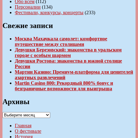
Обо всем
(112)
Персоналии
(134)
Фестивали, конкурсы, концерты
(233)
Свежие записи
Москва Махачкала самолет: комфортное
путешествие между столицами
Девушки Березовский: знакомства в уральском
городе с особым шармом
Девушки Ростова: знакомства в южной столице
России
Мартин Казино: Премиум-платформа для ценителей
азартных развлечений
Martin Casino 800: Рекордный 800% бонус и
безграничные возможности для выигрыша
Архивы
Архивы
Главная
О фестивале
История