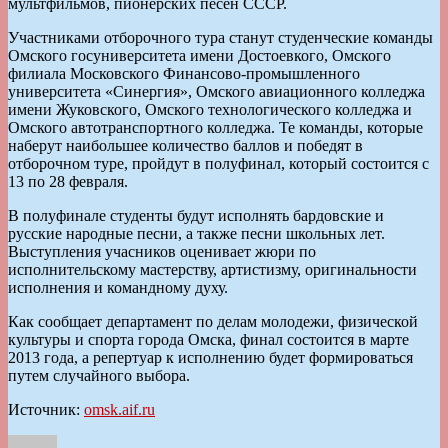
мультфильмов, пионерских песен СССР.
Участниками отборочного тура станут студенческие команды
Омского госуниверситета имени Достоевкого, Омского
филиала Московского Финансово-промышленного
университета «Синергия», Омского авиационного колледжа
имени Жуковского, Омского технологического колледжа и
Омского автотранспортного колледжа. Те команды, которые
наберут наибольшее количество баллов и победят в
отборочном туре, пройдут в полуфинал, который состоится с
13 по 28 февраля.
В полуфинале студенты будут исполнять бардовские и
русские народные песни, а также песни школьных лет.
Выступления учасников оценивает жюри по
исполнительскому мастерству, артистизму, оригинальности
исполнения и командному духу.
Как сообщает департамент по делам молодежи, физической
культуры и спорта города Омска, финал состоится в марте
2013 года, а репертуар к исполнению будет формироваться
путем случайного выбора.
Источник:
omsk.aif.ru
Автор
Опубликовано
Рубрики