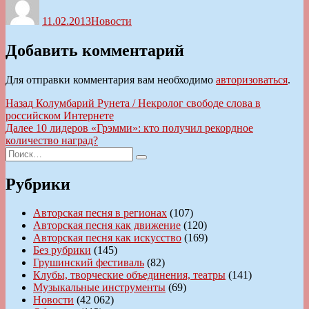
11.02.2013
Новости
Добавить комментарий
Для отправки комментария вам необходимо
авторизоваться
.
Навигация
Предыдущая
Назад
Колумбарий Рунета / Некролог свободе слова в
запись:
российском Интернете
по
Следующая
Далее
10 лидеров «Грэмми»: кто получил рекордное
записям
запись:
количество наград?
Искать:
Поиск
Рубрики
Авторская песня в регионах
(107)
Авторская песня как движение
(120)
Авторская песня как искусство
(169)
Без рубрики
(145)
Грушинский фестиваль
(82)
Клубы, творческие объединения, театры
(141)
Музыкальные инструменты
(69)
Новости
(42 062)