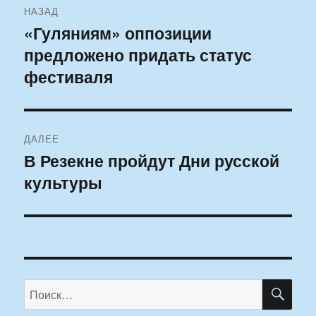
НАЗАД
по
«Гуляниям» оппозиции
Предыдущая
предложено придать статус
запись:
записям
фестиваля
ДАЛЕЕ
В Резекне пройдут Дни русской
Следующая
культуры
запись:
ПО
Искать: