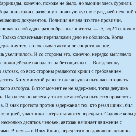
баррикады, конечно, похоже не было, но эмоции здесь бурлили.
бора попытались развернуть полевую кухню с раздачей печений 
решающих документов. Полиция начала изъятие провизии,
шивая в свой адрес разнообразные эпитеты. — Э, вор! Ты почем
 Только словесными перепалками дело не обошлось. Когда
держания тех, кто оказывал активное сопротивление,
ь увеличилось. И со стороны это, конечно, нередко выглядело
вые полицейские нападают на беззащитных… Вот девушку
 автозак, со всех стороны раздаются крики с требованием
устить. Хотя минутой ранее та же девушка пыталась оторвать
кого автобуса. В этот момент ее не задержали, тогда девушка
. Параллельно колеса у этого же автобуса пытается проколоть
. В знак протеста против задержания тех, кто резал шины, бил
с полицией, участники лагеря пытаются перекрыть Садовое кольц
 несколько десятков человек, автозак начинает движение с
ами. В нем — и Илья Яшин, перед этим он довольно активно