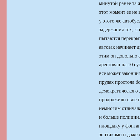
минутой ранее та 
этот момент ее не
у этого же автобу
задержания тех, кт
пытаются перекрыт
автозак начинает 
этим он довольно 
арестован на 10 су
все может закончи
прудах простоял б
демократического 
продолжили свое 
немногим отличала
и больше полиции.
площадку у фонтан
зонтиками и даже 