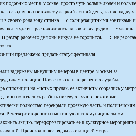
гих подобных мест в Москве: просто чуть больше людей и больш
к как сегодня по-настоящему жаркий летний день, то площадку у
и в своего рода зону отдыха — с солнцезащитными зонтиками и
вушки-студенты расположились на ковриках, рядом — мужчина 
 В разгар рабочего дня они никуда не торопится. — Я не работа
ловек.
 были задержаны минувшим вечером в центре Москвы за
рудникам полиции. После того как по решению суда был
рь оппозиции на Чистых прудах, ее активисты собрались у метр
гда они попытались разбить полевую кухню, некоторые
ктически полностью перекрыли проезжую часть, и полицейским
ся. В четверг сторонники митингующих в муниципальном
законить акцию, переформатировать ее в культурное мероприятие
асований. Происходившее рядом со станцией метро