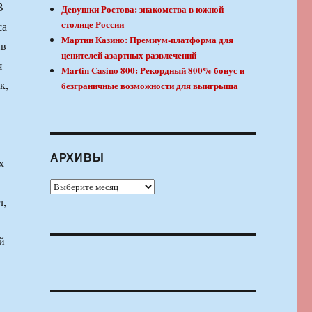
В
Девушки Ростова: знакомства в южной
столице России
са
Мартин Казино: Премиум-платформа для
ив
ценителей азартных развлечений
я
Martin Casino 800: Рекордный 800% бонус и
к,
безграничные возможности для выигрыша
АРХИВЫ
х
Архивы
л,
й