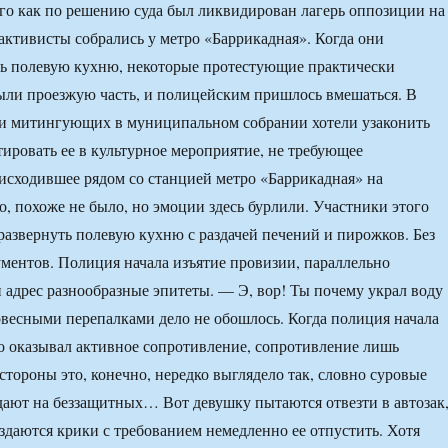
го как по решению суда был ликвидирован лагерь оппозиции на
 активисты собрались у метро «Баррикадная». Когда они
ть полевую кухню, некоторые протестующие практически
ыли проезжую часть, и полицейским пришлось вмешаться. В
ки митингующих в муниципальном собрании хотели узаконить
ировать ее в культурное мероприятие, не требующее
исходившее рядом со станцией метро «Баррикадная» на
о, похоже не было, но эмоции здесь бурлили. Участники этого
развернуть полевую кухню с раздачей печений и пирожков. Без
ентов. Полиция начала изъятие провизии, параллельно
 адрес разнообразные эпитеты. — Э, вор! Ты почему украл воду
весными перепалками дело не обошлось. Когда полиция начала
то оказывал активное сопротивление, сопротивление лишь
стороны это, конечно, нередко выглядело так, словно суровые
ают на беззащитных… Вот девушку пытаются отвезти в автозак
аздаются крики с требованием немедленно ее отпустить. Хотя