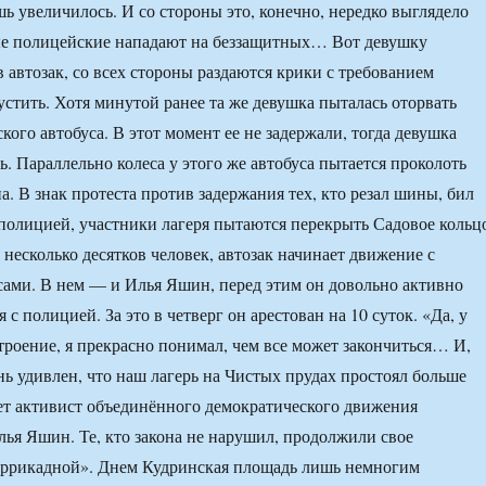
ь увеличилось. И со стороны это, конечно, нередко выглядело
вые полицейские нападают на беззащитных… Вот девушку
 автозак, со всех стороны раздаются крики с требованием
устить. Хотя минутой ранее та же девушка пыталась оторвать
кого автобуса. В этот момент ее не задержали, тогда девушка
. Параллельно колеса у этого же автобуса пытается проколоть
. В знак протеста против задержания тех, кто резал шины, бил
с полицией, участники лагеря пытаются перекрыть Садовое кольц
 несколько десятков человек, автозак начинает движение с
ами. В нем — и Илья Яшин, перед этим он довольно активно
с полицией. За это в четверг он арестован на 10 суток. «Да, у
троение, я прекрасно понимал, чем все может закончиться… И,
ень удивлен, что наш лагерь на Чистых прудах простоял больше
ет активист объединённого демократического движения
ья Яшин. Те, кто закона не нарушил, продолжили свое
аррикадной». Днем Кудринская площадь лишь немногим