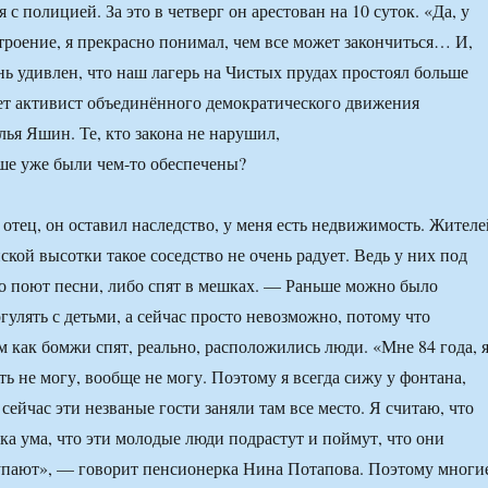
с полицией. За это в четверг он арестован на 10 суток. «Да, у
троение, я прекрасно понимал, чем все может закончиться… И,
ень удивлен, что наш лагерь на Чистых прудах простоял больше
ет активист объединённого демократического движения
ья Яшин. Те, кто закона не нарушил,
ше уже были чем-то обеспечены?
 отец, он оставил наследство, у меня есть недвижимость. Жителе
кой высотки такое соседство не очень радует. Ведь у них под
о поют песни, либо спят в мешках. — Раньше можно было
гулять с детьми, а сейчас просто невозможно, потому что
м как бомжи спят, реально, расположились люди. «Мне 84 года, 
ть не могу, вообще не могу. Поэтому я всегда сижу у фонтана,
сейчас эти незваные гости заняли там все место. Я считаю, что
тка ума, что эти молодые люди подрастут и поймут, что они
упают», — говорит пенсионерка Нина Потапова. Поэтому многи