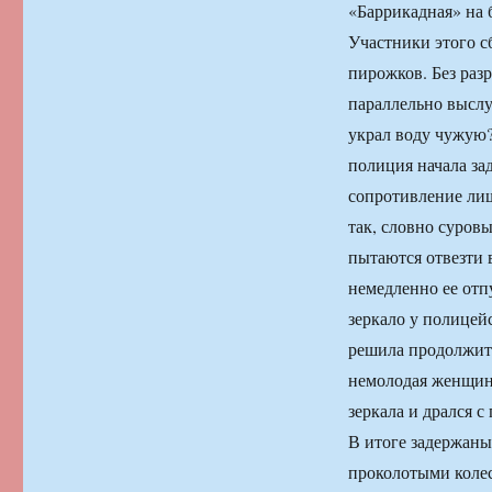
«Баррикадная» на 
Участники этого с
пирожков. Без раз
параллельно выслу
украл воду чужую?
полиция начала за
сопротивление лиш
так, словно суро
пытаются отвезти в
немедленно ее отп
зеркало у полицейс
решила продолжить
немолодая женщина
зеркала и дрался 
В итоге задержаны
проколотыми колес