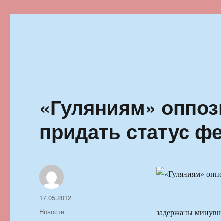
Ильменский фестиваль автор
«Гуляниям» оппоз
придать статус ф
Автор
Опубликовано
17.05.2012
Рубрики
Новости
задержаны минувш