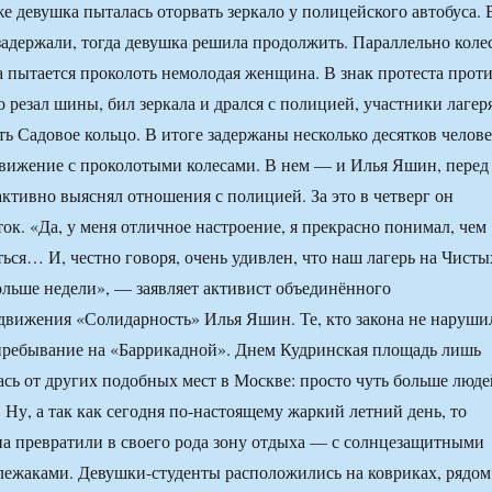
же девушка пыталась оторвать зеркало у полицейского автобуса. 
 задержали, тогда девушка решила продолжить. Параллельно коле
са пытается проколоть немолодая женщина. В знак протеста прот
о резал шины, бил зеркала и дрался с полицией, участники лагер
ь Садовое кольцо. В итоге задержаны несколько десятков челове
движение с проколотыми колесами. В нем — и Илья Яшин, перед
активно выяснял отношения с полицией. За это в четверг он
ток. «Да, у меня отличное настроение, я прекрасно понимал, чем
ться… И, честно говоря, очень удивлен, что наш лагерь на Чисты
ольше недели», — заявляет активист объединённого
движения «Солидарность» Илья Яшин. Те, кто закона не наруши
пребывание на «Баррикадной». Днем Кудринская площадь лишь
сь от других подобных мест в Москве: просто чуть больше люде
 Ну, а так как сегодня по-настоящему жаркий летний день, то
а превратили в своего рода зону отдыха — с солнцезащитными
лежаками. Девушки-студенты расположились на ковриках, рядом