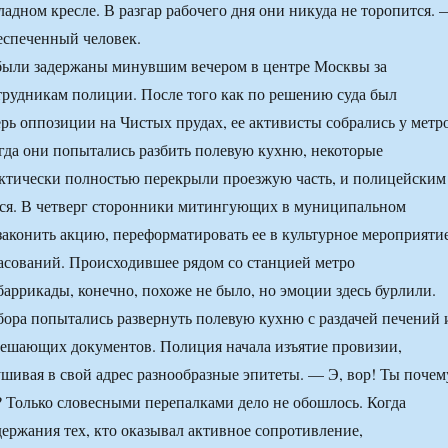
адном кресле. В разгар рабочего дня они никуда не торопится. 
беспеченный человек.
 были задержаны минувшим вечером в центре Москвы за
рудникам полиции. После того как по решению суда был
рь оппозиции на Чистых прудах, ее активисты собрались у метр
гда они попытались разбить полевую кухню, некоторые
ктически полностью перекрыли проезжую часть, и полицейским
ся. В четверг сторонники митингующих в муниципальном
законить акцию, переформатировать ее в культурное мероприятие
асований. Происходившее рядом со станцией метро
баррикады, конечно, похоже не было, но эмоции здесь бурлили.
бора попытались развернуть полевую кухню с раздачей печений 
решающих документов. Полиция начала изъятие провизии,
шивая в свой адрес разнообразные эпитеты. — Э, вор! Ты почем
 Только словесными перепалками дело не обошлось. Когда
держания тех, кто оказывал активное сопротивление,