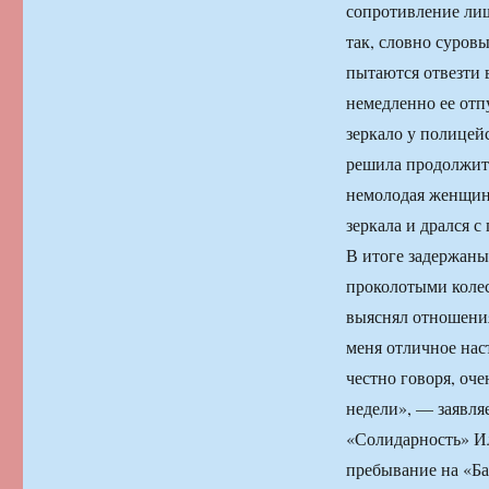
сопротивление лиш
так, словно суро
пытаются отвезти в
немедленно ее отп
зеркало у полицейс
решила продолжить
немолодая женщина
зеркала и дрался 
В итоге задержаны
проколотыми колес
выяснял отношения 
меня отличное нас
честно говоря, оч
недели», — заявля
«Солидарность» Ил
пребывание на «Б