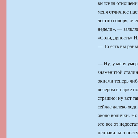
выяснял отношения 
меня отличное нас
честно говоря, оч
недели», — заявля
«Солидарность» Ил
— То есть вы рань
— Ну, у меня умер
знаменитой сталинс
окнами теперь либ
вечером в парке по
страшно: ну вот та
сейчас далеко ходи
около водички. Но 
это все от недоста
неправильно пост