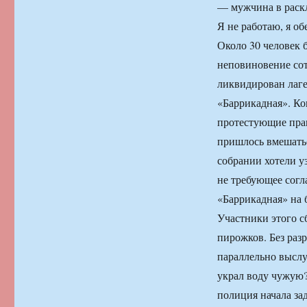
— мужчина в раскл
Я не работаю, я о
Около 30 человек
неповиновение сот
ликвидирован лаге
«Баррикадная». Ко
протестующие пра
пришлось вмешать
собрании хотели у
не требующее согл
«Баррикадная» на 
Участники этого с
пирожков. Без раз
параллельно выслу
украл воду чужую?
полиция начала за