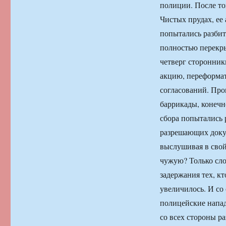
полиции. После то
Чистых прудах, ее
попытались разби
полностью перекр
четверг сторонни
акцию, переформат
согласований. Про
баррикады, конечн
сбора попытались 
разрешающих докум
выслушивая в свой
чужую? Только сло
задержания тех, к
увеличилось. И со 
полицейские напад
со всех стороны р