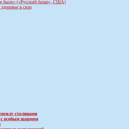
же было» («Русский базар», США)
здоровье в сизо
 между столицами
е с особым шармом
и