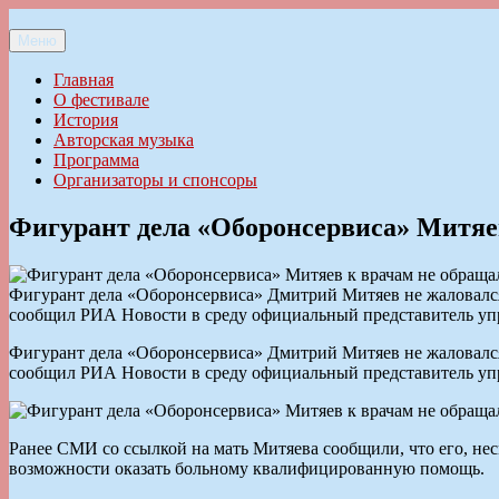
Перейти
к
Меню
Ильменский фестиваль авторской песни
содержимому
Главная
О фестивале
История
Авторская музыка
Программа
Организаторы и спонсоры
Фигурант дела «Оборонсервиса» Митя
Фигурант дела «Оборонсервиса» Дмитрий Митяев не жаловался
сообщил РИА Новости в среду официальный представитель уп
Фигурант дела «Оборонсервиса» Дмитрий Митяев не жаловался
сообщил РИА Новости в среду официальный представитель уп
Ранее СМИ со ссылкой на мать Митяева сообщили, что его, нес
возможности оказать больному квалифицированную помощь.