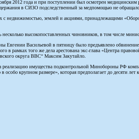
бря 2012 года и при поступлении был осмотрен медицинским ра
содержания в СИЗО подследственный за медпомощью не обращалс
ках с недвижимостью, землей и акциями, принадлежащими «Обор
 несколько высокопоставленных чиновников, в том числе мини
ы Евгении Васильевой в пятницу было предъявлено обвинение 
го в рамках того же дела арестована экс-глава «Центра правов
вского округа ВВС“ Максим Закутайло.
за реализацию имущества подконтрольной Минобороны РФ компа
в особо крупном размере», которая предполагает до десяти лет 