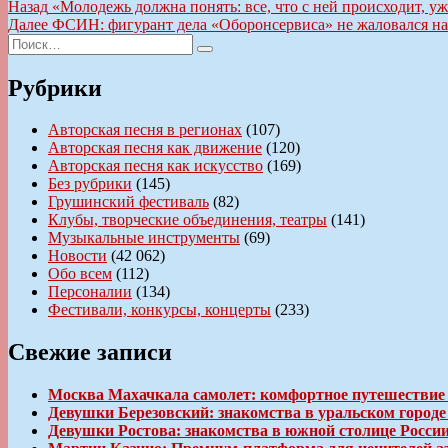
Навигация
Предыдущая
Назад
«Молодежь должна понять: все, что с ней происходит, у
запись:
Следующая
Далее
ФСИН: фигурант дела «Оборонсервиса» не жаловался на 
по
Искать:
запись:
Поиск
записям
Рубрики
Авторская песня в регионах
(107)
Авторская песня как движение
(120)
Авторская песня как искусство
(169)
Без рубрики
(145)
Грушинский фестиваль
(82)
Клубы, творческие объединения, театры
(141)
Музыкальные инструменты
(69)
Новости
(42 062)
Обо всем
(112)
Персоналии
(134)
Фестивали, конкурсы, концерты
(233)
Свежие записи
Москва Махачкала самолет: комфортное путешествие
Девушки Березовский: знакомства в уральском город
Девушки Ростова: знакомства в южной столице Росси