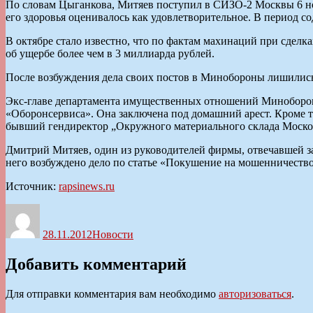
По словам Цыганкова, Митяев поступил в СИЗО-2 Москвы 6 ноя
его здоровья оценивалось как удовлетворительное. В период 
В октябре стало известно, что по фактам махинаций при сдел
об ущербе более чем в 3 миллиарда рублей.
После возбуждения дела своих постов в Минобороны лишились
Экс-главе департамента имущественных отношений Миноборон
«Оборонсервиса». Она заключена под домашний арест. Кроме то
бывший гендиректор „Окружного материального склада Моско
Дмитрий Митяев, один из руководителей фирмы, отвечавшей 
него возбуждено дело по статье «Покушение на мошенничество 
Источник:
rapsinews.ru
Автор
Опубликовано
Рубрики
28.11.2012
Новости
Добавить комментарий
Для отправки комментария вам необходимо
авторизоваться
.