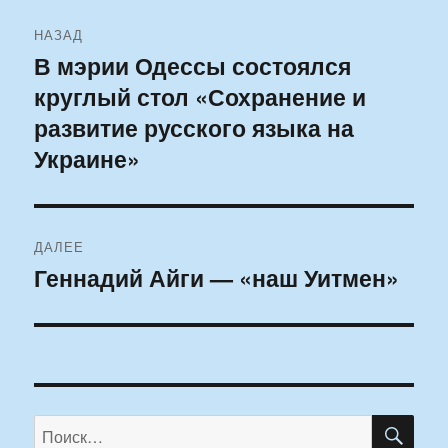
Навигация
НАЗАД
по
В мэрии Одессы состоялся
Предыдущая
круглый стол «Сохранение и
запись:
записям
развитие русского языка на
Украине»
ДАЛЕЕ
Геннадий Айги — «наш Уитмен»
Следующая
запись:
ПО
Искать: