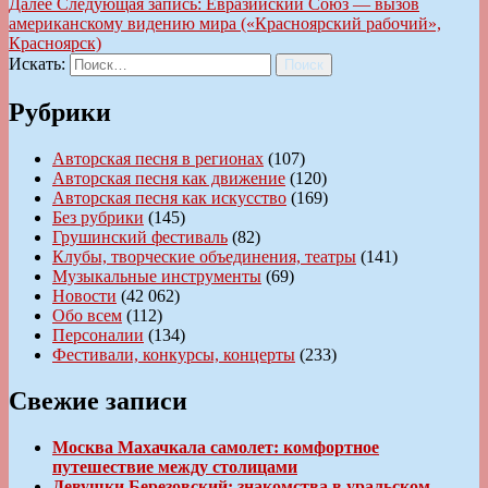
Далее
Следующая запись:
Евразийский Союз — вызов
американскому видению мира («Красноярский рабочий»,
Красноярск)
Искать:
Поиск
Рубрики
Авторская песня в регионах
(107)
Авторская песня как движение
(120)
Авторская песня как искусство
(169)
Без рубрики
(145)
Грушинский фестиваль
(82)
Клубы, творческие объединения, театры
(141)
Музыкальные инструменты
(69)
Новости
(42 062)
Обо всем
(112)
Персоналии
(134)
Фестивали, конкурсы, концерты
(233)
Свежие записи
Москва Махачкала самолет: комфортное
путешествие между столицами
Девушки Березовский: знакомства в уральском