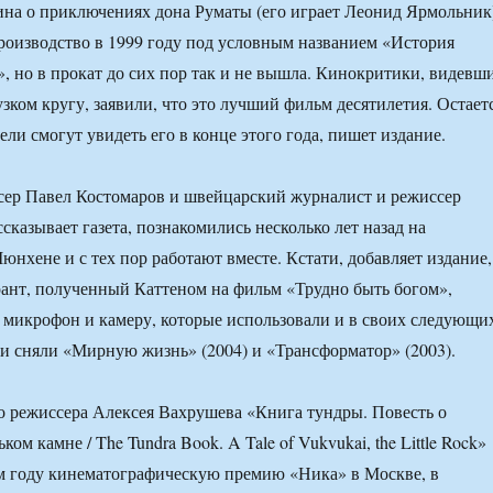
на о приключениях дона Руматы (его играет Леонид Ярмольник
роизводство в 1999 году под условным названием «История
», но в прокат до сих пор так и не вышла. Кинокритики, видевш
узком кругу, заявили, что это лучший фильм десятилетия. Остает
тели смогут увидеть его в конце этого года, пишет издание.
сер Павел Костомаров и швейцарский журналист и режиссер
сказывает газета, познакомились несколько лет назад на
юнхене и с тех пор работают вместе. Кстати, добавляет издание,
ант, полученный Каттеном на фильм «Трудно быть богом»,
микрофон и камеру, которые использовали и в своих следующи
ни сняли «Мирную жизнь» (2004) и «Трансформатор» (2003).
 режиссера Алексея Вахрушева «Книга тундры. Повесть о
ом камне / The Tundra Book. A Tale of Vukvukai, the Little Rock»
м году кинематографическую премию «Ника» в Москве, в