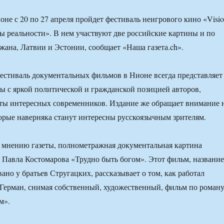
не с 20 по 27 апреля пройдет фестиваль неигрового кино «Visi
ы реальности». В нем участвуют две российские картины и по
жана, Латвии и Эстонии, сообщает «Наша газета.ch».
стиваль документальных фильмов в Нионе всегда представляет
ы с яркой политической и гражданской позицией авторов,
ты интересных современников. Издание же обращает внимание 
торые наверняка станут интересны русскоязычным зрителям.
о мнению газеты, полнометражная документальная картина
 Павла Костомарова «Трудно быть богом». Этот фильм, название
ано у братьев Стругацких, рассказывает о том, как работал
Герман, снимая собственный, художественный, фильм по роман
м».