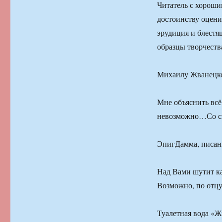
Читатель с хороши
достоинству оцени
эрудиция и блестя
образцы творчеств
Михаилу Жванецк
Мне объяснить всё
невозможно…Со сц
ЭпигДамма, писан
Над Вами шутит ка
Возможно, по отц
Туалетная вода «Ж