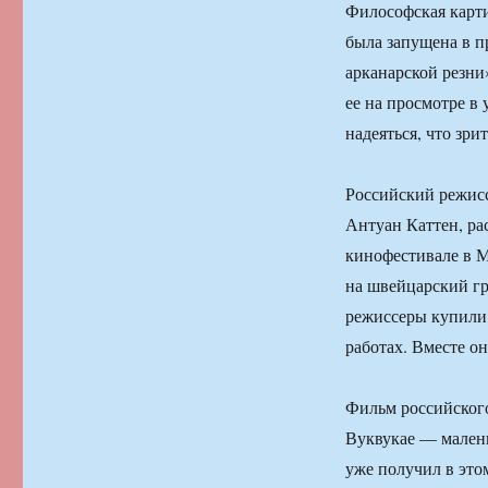
Философская карти
была запущена в п
арканарской резни
ее на просмотре в 
надеяться, что зри
Российский режис
Антуан Каттен, рас
кинофестивале в М
на швейцарский гр
режиссеры купили 
работах. Вместе о
Фильм российского
Вуквукае — маленьк
уже получил в это