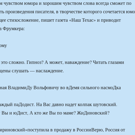
м чувством юмора и хорошим чувством слова всегда сможет по
ть произведения писателя, в творчестве которого сочетается юмо
щее стихосложение, пишет газета «Наш Техас» и приводит
а Фрумкера:
ому
 это сложно. Гипноз? А может, наваждение? Читать глазами
ены слушать — наслаждение.
ная ВладимиДу Вольфовичу во вДемя сильного насмоДка
ждый паДодист. На Вас давно надет колпак шутовский.
у Вы и юДист, А кто же Вы по маме? ЖиДиновский?
ириновский»поступила в продажу в РоссииВерю, Россия от