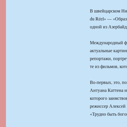
В швейцарском Нио
du Réel» — «Образ
одной из Азербайд
Международный фе
актуальные картин
репортажи, портре
те из фильмов, ко
Во-первых, это, п
Антуана Каттена и
которого заимствов
режиссер Алексей 
«Трудно быть бого