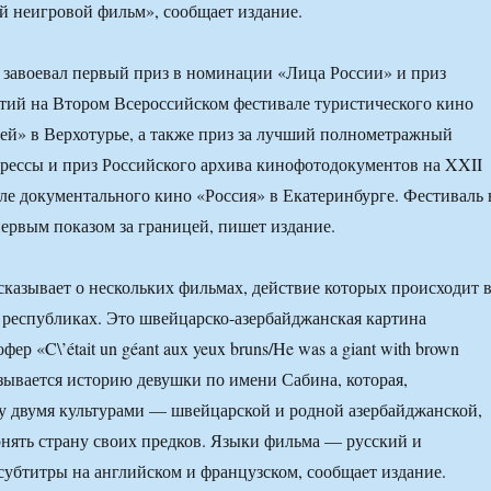
 неигровой фильм», сообщает издание.
 завоевал первый приз в номинации «Лица России» и приз
тий на Втором Всероссийском фестивале туристического кино
ей» в Верхотурье, а также приз за лучший полнометражный
рессы и приз Российского архива кинофотодокументов на XXII
е документального кино «Россия» в Екатеринбурге. Фестиваль 
первым показом за границей, пишет издание.
сказывает о нескольких фильмах, действие которых происходит 
республиках. Это швейцарско-азербайджанская картина
р «C\’était un géant aux yeux bruns/He was a giant with brown
казывается историю девушки по имени Сабина, которая,
у двумя культурами — швейцарской и родной азербайджанской,
онять страну своих предков. Языки фильма — русский и
субтитры на английском и французском, сообщает издание.