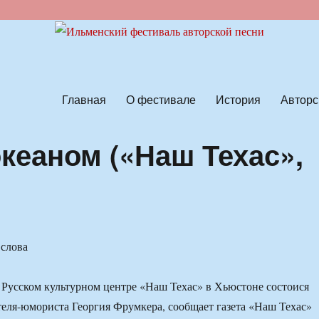
ской песни
Главная
О фестивале
История
Авторс
кеаном («Наш Техас»,
 слова
в Русском культурном центре «Наш Техас» в Хьюстоне состоися
еля-юмориста Георгия Фрумкера, сообщает газета «Наш Техас»