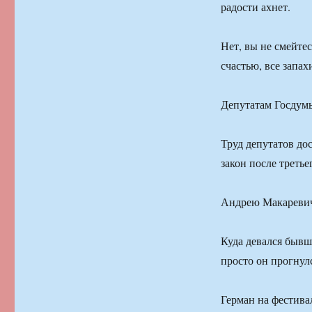
радости ахнет.
Нет, вы не смейте
счастью, все запах
Депутатам Госдум
Труд депутатов до
закон после третье
Андрею Макареви
Куда девался быв
просто он прогнул
Герман на фестива