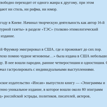
вободно переходит от одного жанра к другому, при этом
дают ни стиль, ни рифма, ни юмор.
 году в Киеве. Начинал творческую деятельность как автор 16-й
урной газеты» в разделе «ТЭС» (толково-этимологический
 издание.
ий Фрумкер эмигрировал в США, где и проживает до сих пор.
плохо помню чудное мгновенье…» была издана в США небольш
ду. В нее вошли пародии, ранние четверостишия и одностишия. 
начал гастролировать с индивидуальными выступлениями.
овское издательство «Инсан» выпустило книгу — «Эпиграммы и
но уникальное издание, в которое вошли около 80 эпиграмм
д» российской эстрады, политиков, писателей, актеров,