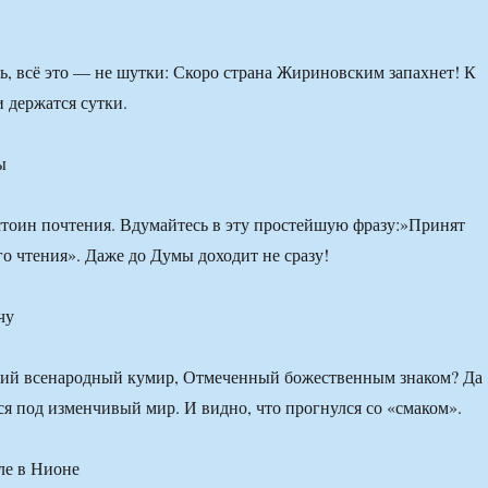
сь, всё это — не шутки: Скоро страна Жириновским запахнет! К
и держатся сутки.
ы
стоин почтения. Вдумайтесь в эту простейшую фразу:»Принят
го чтения». Даже до Думы доходит не сразу!
чу
ший всенародный кумир, Отмеченный божественным знаком? Да
ся под изменчивый мир. И видно, что прогнулся со «смаком».
ле в Нионе