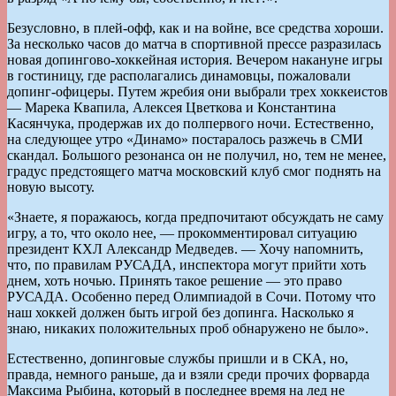
Безусловно, в плей-офф, как и на войне, все средства хороши.
За несколько часов до матча в спортивной прессе разразилась
новая допингово-хоккейная история. Вечером накануне игры
в гостиницу, где располагались динамовцы, пожаловали
допинг-офицеры. Путем жребия они выбрали трех хоккеистов
— Марека Квапила, Алексея Цветкова и Константина
Касянчука, продержав их до полпервого ночи. Естественно,
на следующее утро «Динамо» постаралось разжечь в СМИ
скандал. Большого резонанса он не получил, но, тем не менее,
градус предстоящего матча московский клуб смог поднять на
новую высоту.
«Знаете, я поражаюсь, когда предпочитают обсуждать не саму
игру, а то, что около нее, — прокомментировал ситуацию
президент КХЛ Александр Медведев. — Хочу напомнить,
что, по правилам РУСАДА, инспектора могут прийти хоть
днем, хоть ночью. Принять такое решение — это право
РУСАДА. Особенно перед Олимпиадой в Сочи. Потому что
наш хоккей должен быть игрой без допинга. Насколько я
знаю, никаких положительных проб обнаружено не было».
Естественно, допинговые службы пришли и в СКА, но,
правда, немного раньше, да и взяли среди прочих форварда
Максима Рыбина, который в последнее время на лед не