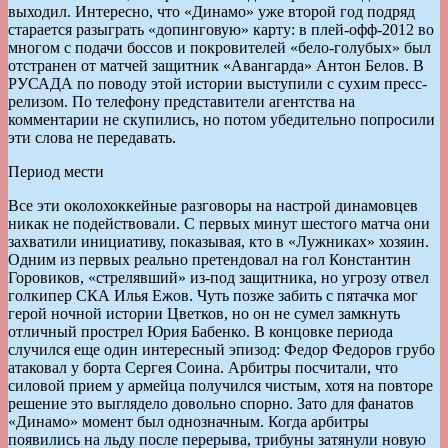
выходил. Интересно, что «Динамо» уже второй год подряд
старается разыграть «допинговую» карту: в плей-офф-2012 во
многом с подачи боссов и покровителей «бело-голубых» был
отстранен от матчей защитник «Авангарда» Антон Белов. В
РУСАДА по поводу этой истории выступили с сухим пресс-
релизом. По телефону представители агентства на
комментарии не скупились, но потом убедительно попросили
эти слова не передавать.
Период мести
Все эти околохоккейные разговоры на настрой динамовцев
никак не подействовали. С первых минут шестого матча они
захватили инициативу, показывая, кто в «Лужниках» хозяин.
Одним из первых реально претендовал на гол Константин
Горовиков, «стрелявший» из-под защитника, но угрозу отвел
голкипер СКА Илья Ежов. Чуть позже забить с пятачка мог
герой ночной истории Цветков, но он не сумел замкнуть
отличный прострел Юрия Бабенко. В концовке периода
случился еще один интересный эпизод: Федор Федоров грубо
атаковал у борта Сергея Соина. Арбитры посчитали, что
силовой прием у армейца получился чистым, хотя на повторе
решение это выглядело довольно спорно. Зато для фанатов
«Динамо» момент был однозначным. Когда арбитры
появились на льду после перерыва, трибуны затянули новую