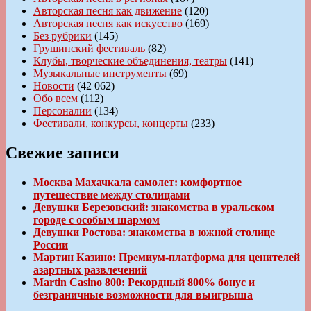
Авторская песня как движение
(120)
Авторская песня как искусство
(169)
Без рубрики
(145)
Грушинский фестиваль
(82)
Клубы, творческие объединения, театры
(141)
Музыкальные инструменты
(69)
Новости
(42 062)
Обо всем
(112)
Персоналии
(134)
Фестивали, конкурсы, концерты
(233)
Свежие записи
Москва Махачкала самолет: комфортное
путешествие между столицами
Девушки Березовский: знакомства в уральском
городе с особым шармом
Девушки Ростова: знакомства в южной столице
России
Мартин Казино: Премиум-платформа для ценителей
азартных развлечений
Martin Casino 800: Рекордный 800% бонус и
безграничные возможности для выигрыша