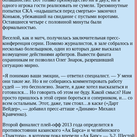
одного игрока гости реализовать не сумели. Трехминутные
попытки СКА «надышаться перед смертью» закончил
Коньков, убежавший на свидание с пустыми воротами.
Оставшиеся четыре с половиной минуты были
формальностью.
Веселой, как и матч, получилась заключительная пресс-
конференция серии. Помимо журналистов, в зале собралось и
несколько болельщиков, один из которых даже высказал
возмущение действиями арбитров. Вывести фаната
охранникам не позволил Олег Знарок, разрешивший
ситуацию мирно.
«Я понимаю ваши эмоции, — ответил специалист. — У меня
они такие же. Но я не собираюсь комментировать работу
судей — это бесполезно. Знаете, я даже хотел высказаться и
готовился… Но говорить об этом не буду. Какой смысл? Нам
просто пришлось в этой серии бороться и соперником, и… со
всем остальным. Этот, даже, там стоял…в каске (»Дарт
Вейдер», — добавил пресс-атташе «Динамо» Михаил
Кравченко).
Второй финалист плей-офф 2013 года определится в
противостоянии казанского «Ак Барса» и челябинского
«Трактора», в котором пока впереди «Ак Барс» — 3-2. Шестой