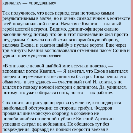
кричалку — «продажные».
Так получилось, что весь период стал не только самым
результативным в матче, но и очень символичным в контексте
всей полуфинальной серии. Начал все Квапил — главный
герой шестой встречи. Видимо, допинг-офицеры сильно
насолили чеху, потому что он в этот понедельник был просто
неудержим. Сначала он объехал всю армейскую оборону,
включая Ежова, и закатил шайбу в пустые ворота. Еще через
три минуты Квапил воспользовался отменным пасом Соина и
удвоил преимущество хозяев.
«В эпизоде с первой шайбой мне все-таки повезло, —
вспоминал потом Квапил. — Я заметил, что Ежов выкатился
вперед и перемещается не слишком быстро. Тогда решил его
обмануть, и это удалось — счастливый гол! И, кстати, я не
злился по поводу ночной истории с допингом. Да, удивился,
потому что уже собирался спать, но это — их работа».
Сохранить интригу до перерыва сумели те, кто подвергся
наибольшей обструкции со стороны трибун. Федоров
продавил динамовскую оборону, а особенно не
полюбившийся столичной публике Евгений Артюхин
успешно сыграл на добивании. Не обошлось тут без
повреждения: форвард на полной скорости въехал в