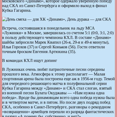
московского «Динамо», которое одержало уверенную победу
над СКА из Санкт-Петербурга и оформило выход в финал
Кубка Гагарина.
Встреча, состоявшаяся в понедельник на льду МСА
«Лужники» в Москве, завершилась со счетом 5:1 (0:0, 3:1, 2:0)
в пользу действующего чемпиона КХЛ. В составе «Динамо»
шайбы забросили Марек Квапил (26-я, 29-я и 49-я минуты),
Илья Горохов (37) и Сергей Коньков (56). Гости ответили
точным броском Евгения Артюхина (35).
В командах КХЛ ищут допинг
В Лужниках очень любят патриотичные песни середины
прошлого века. Атмосфера к этому располагает — Малая
спортивная арена была построена еще аж в 1956-м году. Темой
для очередного решающего матча в полуфинальной серии
Кубка Гагарина между «Динамо» и СКА стал слоган, взятый
из военной песни Булата Окуджавы — «Нам нужна одна
победа». Вроде бы динамовцам всего одна победа нужна была
и в четвертом матче, и в пятом. Но после двух подряд побед
СКА, особенно в Санкт-Петербурге, разговоры о рекордном
«возвращении» армейцев перешли из разряда фантастических
в разряд «А почему бы, собственно, и нет?».