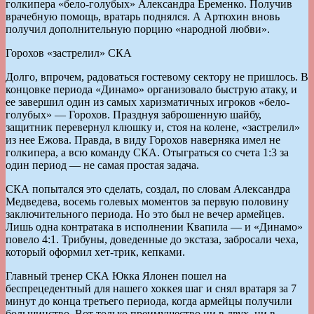
голкипера «бело-голубых» Александра Еременко. Получив
врачебную помощь, вратарь поднялся. А Артюхин вновь
получил дополнительную порцию «народной любви».
Горохов «застрелил» СКА
Долго, впрочем, радоваться гостевому сектору не пришлось. В
концовке периода «Динамо» организовало быструю атаку, и
ее завершил один из самых харизматичных игроков «бело-
голубых» — Горохов. Празднуя заброшенную шайбу,
защитник перевернул клюшку и, стоя на колене, «застрелил»
из нее Ежова. Правда, в виду Горохов наверняка имел не
голкипера, а всю команду СКА. Отыграться со счета 1:3 за
один период — не самая простая задача.
СКА попытался это сделать, создал, по словам Александра
Медведева, восемь голевых моментов за первую половину
заключительного периода. Но это был не вечер армейцев.
Лишь одна контратака в исполнении Квапила — и «Динамо»
повело 4:1. Трибуны, доведенные до экстаза, забросали чеха,
который оформил хет-трик, кепками.
Главный тренер СКА Юкка Ялонен пошел на
беспрецедентный для нашего хоккея шаг и снял вратаря за 7
минут до конца третьего периода, когда армейцы получили
большинство. Вот только преимущество ни в двух, ни в