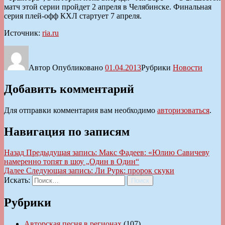
матч этой серии пройдет 2 апреля в Челябинске. Финальная
серия плей-офф КХЛ стартует 7 апреля.
Источник:
ria.ru
Автор
Опубликовано
01.04.2013
Рубрики
Новости
Добавить комментарий
Для отправки комментария вам необходимо
авторизоваться
.
Навигация по записям
Назад
Предыдущая запись:
Макс Фадеев: «Юлию Савичеву
намеренно топят в шоу „Один в Один“
Далее
Следующая запись:
Ли Рурк: пророк скуки
Искать:
Поиск
Рубрики
Авторская песня в регионах
(107)