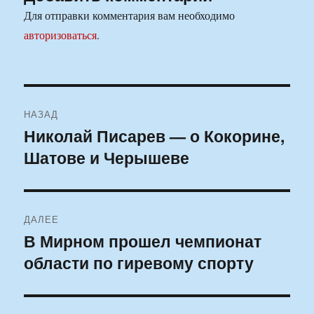
Для отправки комментария вам необходимо
авторизоваться
.
Навигация
НАЗАД
по
Николай Писарев — о Кокорине,
Предыдущая
Шатове и Черышеве
запись:
записям
ДАЛЕЕ
В Мирном прошел чемпионат
Следующая
области по гиревому спорту
запись: