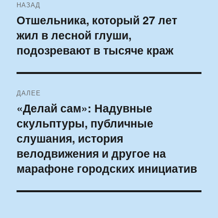
НАЗАД
по
Отшельника, который 27 лет
Предыдущая
жил в лесной глуши,
запись:
записям
подозревают в тысяче краж
ДАЛЕЕ
«Делай сам»: Надувные
Следующая
скульптуры, публичные
запись:
слушания, история
велодвижения и другое на
марафоне городских инициатив