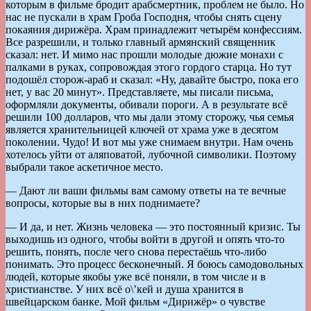
которым в фильме бродит арабсмертник, проблем не было. Но
нас не пускали в храм Гроба Господня, чтобы снять сцену
покаяния дирижёра. Храм принадлежит четырём конфессиям.
Все разрешили, и только главный армянский священник
сказал: нет. И мимо нас прошли молодые дюжие монахи с
палками в руках, сопровождая этого гордого старца. Но тут
подошёл сторож-араб и сказал: «Ну, давайте быстро, пока его
нет, у вас 20 минут». Представляете, мы писали письма,
оформляли документы, обивали пороги. А в результате всё
решили 100 долларов, что мы дали этому сторожу, чья семья
является хранительницей ключей от храма уже в десятом
поколении. Чудо! И вот мы уже снимаем внутри. Нам очень
хотелось уйти от аляповатой, лубочной символики. Поэтому
выбрали такое аскетичное место.
— Дают ли ваши фильмы вам самому ответы на те вечные
вопросы, которые вы в них поднимаете?
— И да, и нет. Жизнь человека — это постоянный кризис. Ты
выходишь из одного, чтобы войти в другой и опять что-то
решить, понять, после чего снова перестаёшь что-либо
понимать. Это процесс бесконечный. Я боюсь самодовольных
людей, которые якобы уже всё поняли, в том числе и в
христианстве. У них всё о\’кей и душа хранится в
швейцарском банке. Мой фильм «Дирижёр» о чувстве