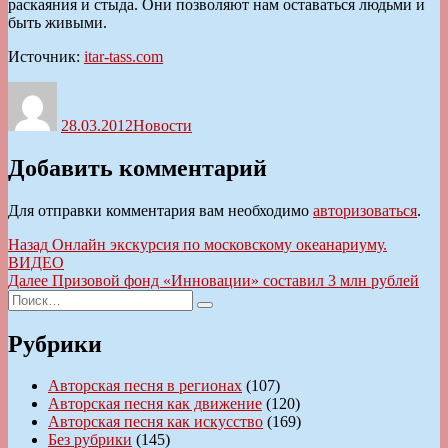
раскаяния и стыда. Они позволяют нам оставаться людьми и
быть живыми.
Источник:
itar-tass.com
Автор
Опубликовано
Рубрики
28.03.2012
Новости
Добавить комментарий
Для отправки комментария вам необходимо
авторизоваться
.
Навигация
Предыдущая
Назад
Онлайн экскурсия по московскому океанариуму.
запись:
ВИДЕО
по
Следующая
Далее
Призовой фонд «Инновации» составил 3 млн рублей
записям
Искать:
запись:
Поиск
Рубрики
Авторская песня в регионах
(107)
Авторская песня как движение
(120)
Авторская песня как искусство
(169)
Без рубрики
(145)