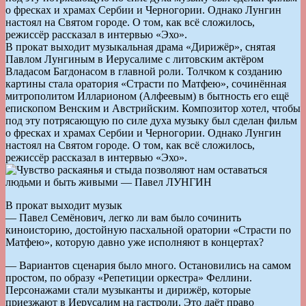
о фресках и храмах Сербии и Черногории. Однако Лунгин
настоял на Святом городе. О том, как всё сложилось,
режиссёр рассказал в интервью «Эхо».
В прокат выходит музыкальная драма «Дирижёр», снятая
Павлом Лунгиным в Иерусалиме с литовским актёром
Владасом Багдонасом в главной роли. Толчком к созданию
картины стала оратория «Страсти по Матфею», сочинённая
митрополитом Илларионом (Алфеевым) в бытность его ещё
епископом Венским и Австрийским. Композитор хотел, чтобы
под эту потрясающую по силе духа музыку был сделан фильм
о фресках и храмах Сербии и Черногории. Однако Лунгин
настоял на Святом городе. О том, как всё сложилось,
режиссёр рассказал в интервью «Эхо».
В прокат выходит музык
— Павел Семёнович, легко ли вам было сочинить
киноисторию, достойную пасхальной оратории «Страсти по
Матфею», которую давно уже исполняют в концертах?
— Вариантов сценария было много. Остановились на самом
простом, по образу «Репетиции оркестра» Феллини.
Персонажами стали музыканты и дирижёр, которые
приезжают в Иерусалим на гастроли. Это даёт право