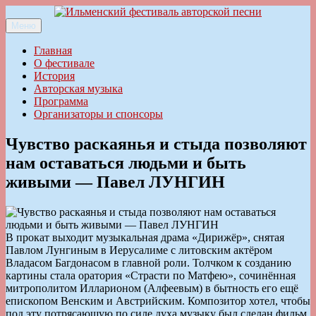
Перейти
к
Меню
Ильменский фестиваль авторской песни
содержимому
Главная
О фестивале
История
Авторская музыка
Программа
Организаторы и спонсоры
Чувство раскаянья и стыда позволяют
нам оставаться людьми и быть
живыми — Павел ЛУНГИН
В прокат выходит музыкальная драма «Дирижёр», снятая
Павлом Лунгиным в Иерусалиме с литовским актёром
Владасом Багдонасом в главной роли. Толчком к созданию
картины стала оратория «Страсти по Матфею», сочинённая
митрополитом Илларионом (Алфеевым) в бытность его ещё
епископом Венским и Австрийским. Композитор хотел, чтобы
под эту потрясающую по силе духа музыку был сделан фильм