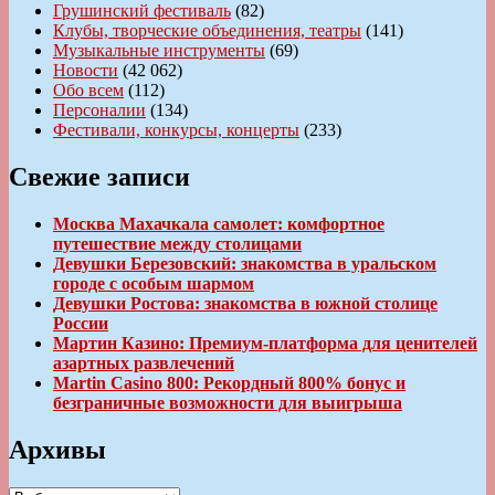
Грушинский фестиваль
(82)
Клубы, творческие объединения, театры
(141)
Музыкальные инструменты
(69)
Новости
(42 062)
Обо всем
(112)
Персоналии
(134)
Фестивали, конкурсы, концерты
(233)
Свежие записи
Москва Махачкала самолет: комфортное
путешествие между столицами
Девушки Березовский: знакомства в уральском
городе с особым шармом
Девушки Ростова: знакомства в южной столице
России
Мартин Казино: Премиум-платформа для ценителей
азартных развлечений
Martin Casino 800: Рекордный 800% бонус и
безграничные возможности для выигрыша
Архивы