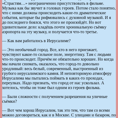
«Страстям…» неограниченно присутствовать в фильме.
Музыка как бы звучит в головах героев. Потом стало понятно,
что с ними должны происходить какие-то драматические
события, которые бы рифмовались с духовной музыкой. И я
до последнего боялся, что этого не произойдёт. Но вот
удивительное дело: кладёшь почти хроникальную съёмку
аэропорта на эту музыку, и получается что-то третье.
— Как вам работалось в Иерусалиме?
— Это необычный город. Все, кто в него приезжает,
чувствуют какое-то сильное поле, энергетику. Там с людьми
что-то происходит. Причём не обязательно хорошее. Но когда
мы начали снимать, оказалось, что город-то довольно
уродливый: весь белый, современный, выстроенный из
грубого иерусалимского камня. И неповторимую атмосферу
Иерусалима мы пытались поймать в каких-то проходах,
переулках. Надо признать, что город от нас ускользал. А
хотелось, чтобы он тоже был одним из героев фильма.
— Были сложности с получением разрешения на уличные
съёмки?
— Вот чем хорош Иерусалим, так это тем, что там со всеми
можно договориться, как и в Москве. С улицами и базаром, по