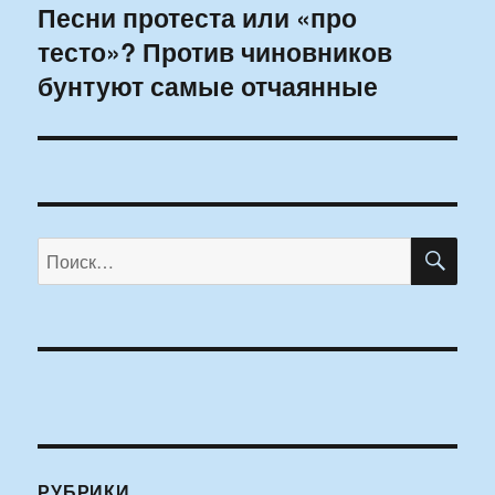
Песни протеста или «про
Следующая
тесто»? Против чиновников
запись:
бунтуют самые отчаянные
ПО
Искать:
РУБРИКИ