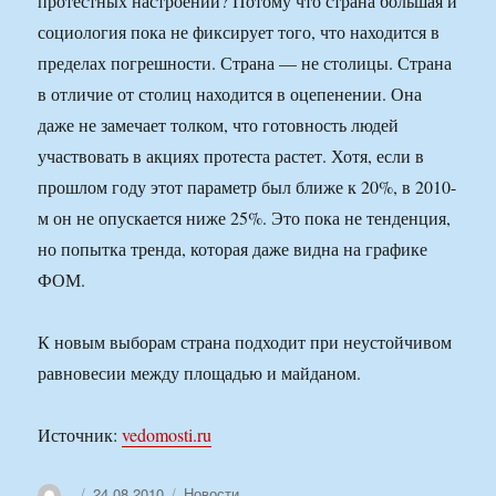
протестных настроений? Потому что страна большая и
социология пока не фиксирует того, что находится в
пределах погрешности. Страна — не столицы. Страна
в отличие от столиц находится в оцепенении. Она
даже не замечает толком, что готовность людей
участвовать в акциях протеста растет. Хотя, если в
прошлом году этот параметр был ближе к 20%, в 2010-
м он не опускается ниже 25%. Это пока не тенденция,
но попытка тренда, которая даже видна на графике
ФОМ.
К новым выборам страна подходит при неустойчивом
равновесии между площадью и майданом.
Источник:
vedomosti.ru
Автор
Опубликовано
Рубрики
24.08.2010
Новости