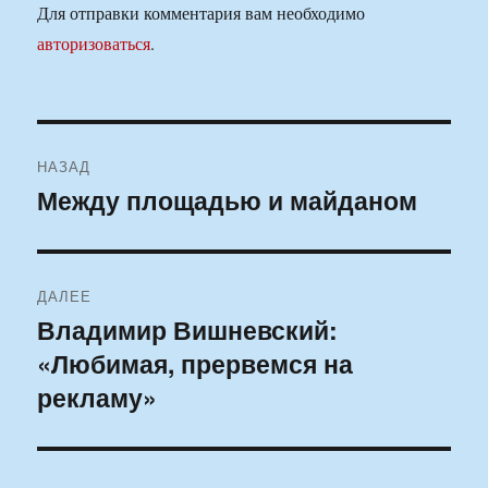
Для отправки комментария вам необходимо
авторизоваться
.
Навигация
НАЗАД
по
Между площадью и майданом
Предыдущая
запись:
записям
ДАЛЕЕ
Владимир Вишневский:
Следующая
«Любимая, прервемся на
запись:
рекламу»