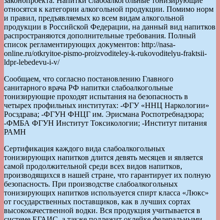
законопроекта. Напитки слабоалкогольные тонизирующие
относятся к категории алкогольной продукции. Помимо норм
и правил, предъявляемых ко всем видам алкогольной
продукции в Российской Федерации, на данный вид напитков
распространяются дополнительные требования. Полный
список регламентирующих документов: http://nasa-
online.ru/otkryitoe-pismo-proizvoditeley-k-rukovoditelyu-fraktsii-
ldpr-lebedevu-i-v/
Сообщаем, что согласно постановлению Главного
санитарного врача РФ напитки слабоалкогольные
тонизирующие проходят испытания на безопасность в
четырех профильных институтах: -ФГУ «ННЦ Наркологии»
Росздрава; -ФГУН ФНЦГ им. Эрисмана Роспотребнадзора;
-ФМБА ФГУН Институт Токсикологии; -Институт питания
РАМН
Сертификация каждого вида слабоалкогольных
тонизирующих напитков длится девять месяцев и является
самой продолжительной среди всех видов напитков,
производящихся в нашей стране, что гарантирует их полную
безопасность. При производстве слабоалкогольных
тонизирующих напитков используется спирт класса «Люкс»
от государственных поставщиков, как в лучших сортах
высококачественной водки. Вся продукция учитывается в
системе ЕГАИС, а также подлежит оклейке федеральными