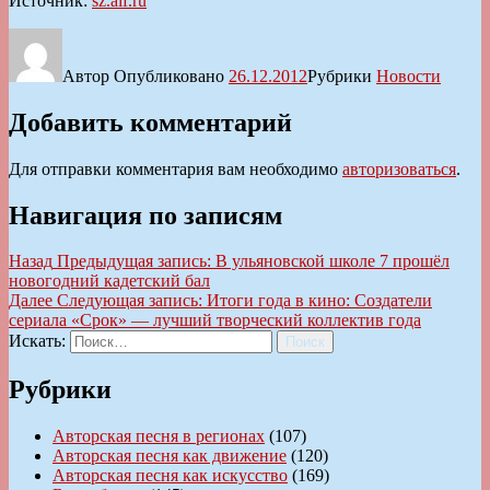
Источник:
sz.aif.ru
Автор
Опубликовано
26.12.2012
Рубрики
Новости
Добавить комментарий
Для отправки комментария вам необходимо
авторизоваться
.
Навигация по записям
Назад
Предыдущая запись:
В ульяновской школе 7 прошёл
новогодний кадетский бал
Далее
Следующая запись:
Итоги года в кино: Создатели
сериала «Срок» — лучший творческий коллектив года
Искать:
Поиск
Рубрики
Авторская песня в регионах
(107)
Авторская песня как движение
(120)
Авторская песня как искусство
(169)