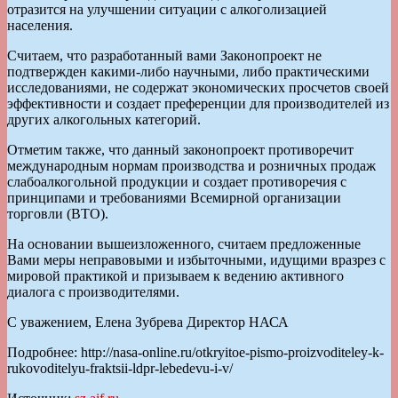
отразится на улучшении ситуации с алкоголизацией
населения.
Считаем, что разработанный вами Законопроект не
подтвержден какими-либо научными, либо практическими
исследованиями, не содержат экономических просчетов своей
эффективности и создает преференции для производителей из
других алкогольных категорий.
Отметим также, что данный законопроект противоречит
международным нормам производства и розничных продаж
слабоалкогольной продукции и создает противоречия с
принципами и требованиями Всемирной организации
торговли (ВТО).
На основании вышеизложенного, считаем предложенные
Вами меры неправовыми и избыточными, идущими вразрез с
мировой практикой и призываем к ведению активного
диалога с производителями.
С уважением, Елена Зубрева Директор НАСА
Подробнее: http://nasa-online.ru/otkryitoe-pismo-proizvoditeley-k-
rukovoditelyu-fraktsii-ldpr-lebedevu-i-v/