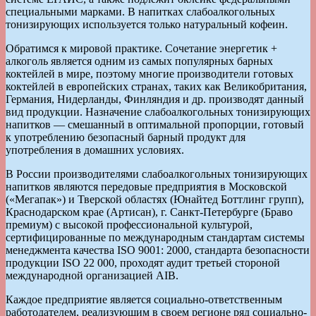
специальными марками. В напитках слабоалкогольных
тонизирующих используется только натуральный кофеин.
Обратимся к мировой практике. Сочетание энергетик +
алкоголь является одним из самых популярных барных
коктейлей в мире, поэтому многие производители готовых
коктейлей в европейских странах, таких как Великобритания,
Германия, Нидерланды, Финляндия и др. производят данный
вид продукции. Назначение слабоалкогольных тонизирующих
напитков — смешанный в оптимальной пропорции, готовый
к употреблению безопасный барный продукт для
употребления в домашних условиях.
В России производителями слабоалкогольных тонизирующих
напитков являются передовые предприятия в Московской
(«Мегапак») и Тверской областях (Юнайтед Боттлинг групп),
Краснодарском крае (Артисан), г. Санкт-Петербурге (Браво
премиум) с высокой профессиональной культурой,
сертифицированные по международным стандартам системы
менеджмента качества ISO 9001: 2000, стандарта безопасности
продукции ISO 22 000, проходят аудит третьей стороной
международной организацией AIB.
Каждое предприятие является социально-ответственным
работодателем, реализующим в своем регионе ряд социально-