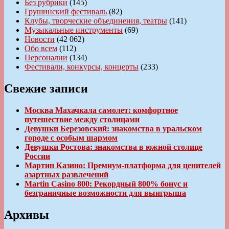
Без рубрики
(145)
Грушинский фестиваль
(82)
Клубы, творческие объединения, театры
(141)
Музыкальные инструменты
(69)
Новости
(42 062)
Обо всем
(112)
Персоналии
(134)
Фестивали, конкурсы, концерты
(233)
Свежие записи
Москва Махачкала самолет: комфортное
путешествие между столицами
Девушки Березовский: знакомства в уральском
городе с особым шармом
Девушки Ростова: знакомства в южной столице
России
Мартин Казино: Премиум-платформа для ценителей
азартных развлечений
Martin Casino 800: Рекордный 800% бонус и
безграничные возможности для выигрыша
Архивы