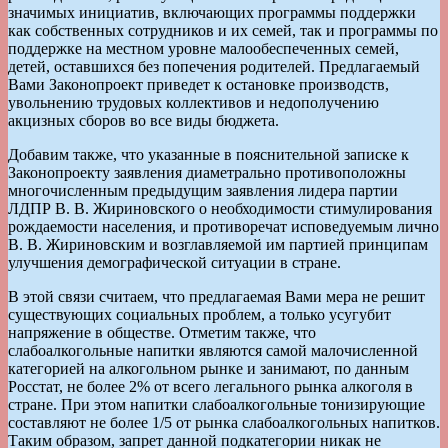
значимых инициатив, включающих программы поддержки
как собственных сотрудников и их семей, так и программы по
поддержке на местном уровне малообеспеченных семей,
детей, оставшихся без попечения родителей. Предлагаемый
Вами Законопроект приведет к остановке производств,
увольнению трудовых коллективов и недополучению
акцизных сборов во все виды бюджета.
Добавим также, что указанные в пояснительной записке к
Законопроекту заявления диаметрально противоположны
многочисленным предыдущим заявления лидера партии
ЛДПР В. В. Жириновского о необходимости стимулирования
рождаемости населения, и противоречат исповедуемым лично
В. В. Жириновским и возглавляемой им партией принципам
улучшения демографической ситуации в стране.
В этой связи считаем, что предлагаемая Вами мера не решит
существующих социальных проблем, а только усугубит
напряжение в обществе. Отметим также, что
слабоалкогольные напитки являются самой малочисленной
категорией на алкогольном рынке и занимают, по данным
Росстат, не более 2% от всего легального рынка алкоголя в
стране. При этом напитки слабоалкогольные тонизирующие
составляют не более 1/5 от рынка слабоалкогольных напитков.
Таким образом, запрет данной подкатегории никак не