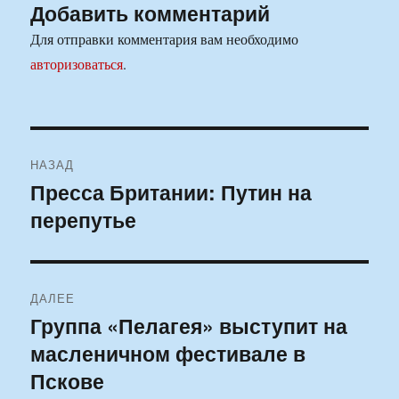
Добавить комментарий
Для отправки комментария вам необходимо
авторизоваться
.
Навигация
НАЗАД
по
Пресса Британии: Путин на
Предыдущая
перепутье
запись:
записям
ДАЛЕЕ
Группа «Пелагея» выступит на
Следующая
масленичном фестивале в
запись:
Пскове