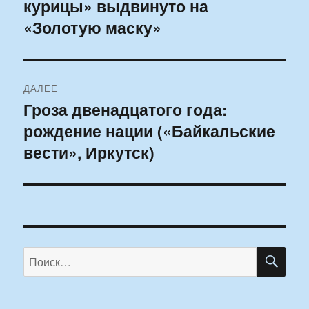
курицы» выдвинуто на
запись:
записям
«Золотую маску»
ДАЛЕЕ
Гроза двенадцатого года:
Следующая
рождение нации («Байкальские
запись:
вести», Иркутск)
ПО
Искать: