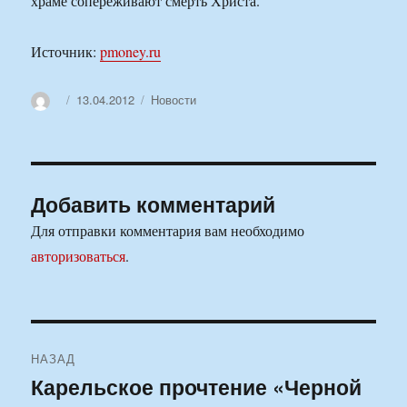
храме сопереживают смерть Христа.
Источник:
pmoney.ru
Автор
Опубликовано
Рубрики
13.04.2012
Новости
Добавить комментарий
Для отправки комментария вам необходимо
авторизоваться
.
Навигация
НАЗАД
по
Карельское прочтение «Черной
Предыдущая