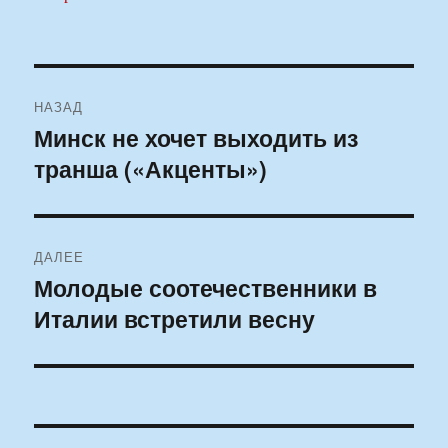
Навигация
НАЗАД
по
Минск не хочет выходить из
Предыдущая
транша («Акценты»)
запись:
записям
ДАЛЕЕ
Молодые соотечественники в
Следующая
Италии встретили весну
запись: