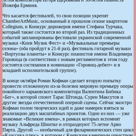
Йожефа Ерминя.
Что касается фестивалей, то свои позиции укрепят
ChamberArtMusic, основанный в прошлом сезоне квартетом
Сollegium, и Конкурс дирижеров имени Стефана Турчака,
который также состоится во второй раз. Из традиционных
событий запланированы фестивали украинской современной
музыки «Киев Музик Фест» и «Музыкальные премьеры
сезона» (оба пройдут в 21-й раз), фестиваль гитарной музыки
«Виртуозы планеты» и Конкурс пианистов имени Владимира
Горовица (в соответствии с новым регламентом в этом году
состоятся состязания в номинации «Горовиц-дебют» и в
младшей исполнительской группе).
В конце октября Роман Кофман сделает вторую попытку
провести отложенную из-за болезни мировую премьеру оперы
покойного харьковского композитора Валентина Бибика
«Бег», в которой споют Тарас Штонда, Сурен Максутов и
другие звезды отечественной оперной сцены. Сейчас маэстро
Кофман полон творческих идей и даже намерен взяться за
реализацию двух масштабных проектов. Один из них — уже
знакомые «Великие имена», в рамках которых вспомнят
музыку Альфреда Шнитке и отпразднуют 75-летие Арво
Пярта. Другой — необычный для филармонических стен цикл
«Классика плюс», в котором с Киевским камерным оркестром