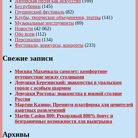
Авторская песня как искусство
(169)
Без рубрики
(145)
Грушинский фестиваль
(82)
Клубы, творческие объединения, театры
(141)
Музыкальные инструменты
(69)
Новости
(42 062)
Обо всем
(112)
Персоналии
(134)
Фестивали, конкурсы, концерты
(233)
Свежие записи
Москва Махачкала самолет: комфортное
путешествие между столицами
Девушки Березовский: знакомства в уральском
городе с особым шармом
Девушки Ростова: знакомства в южной столице
России
Мартин Казино: Премиум-платформа для ценителей
азартных развлечений
Martin Casino 800: Рекордный 800% бонус и
безграничные возможности для выигрыша
Архивы