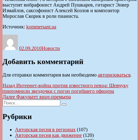
выступят вибрафонист Андрей Пушкарев, гитарист Энвер
Измайлов, саксофонист Алексей Козлов и композитор
Мирослав Скорик в роли пианиста.
Источник:
kommersant.ua
Автор
Опубликовано
Рубрики
02.09.2010
Новости
Добавить комментарий
Для отправки комментария вам необходимо
авторизоваться
.
Навигация
Предыдущая
Назад
Интернет-война против известного певца: Шевчуку
запись:
припомнили звездочки с погон погибшего офицера
по
Следующая
Далее
Факультет вице-премьера
записям
Искать:
запись:
Поиск
Рубрики
Авторская песня в регионах
(107)
Авторская песня как движение
(120)