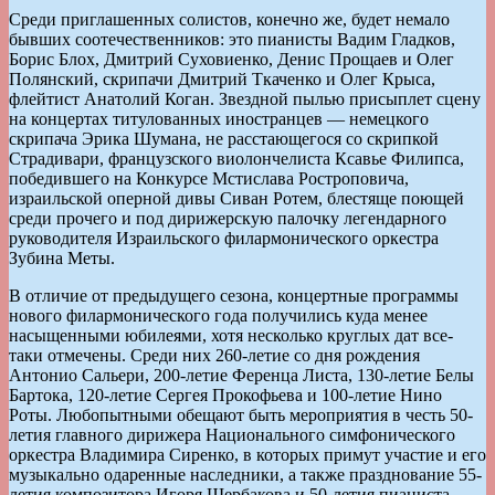
Среди приглашенных солистов, конечно же, будет немало
бывших соотечественников: это пианисты Вадим Гладков,
Борис Блох, Дмитрий Суховиенко, Денис Прощаев и Олег
Полянский, скрипачи Дмитрий Ткаченко и Олег Крыса,
флейтист Анатолий Коган. Звездной пылью присыплет сцену
на концертах титулованных иностранцев — немецкого
скрипача Эрика Шумана, не расстающегося со скрипкой
Страдивари, французского виолончелиста Ксавье Филипса,
победившего на Конкурсе Мстислава Ростроповича,
израильской оперной дивы Сиван Ротем, блестяще поющей
среди прочего и под дирижерскую палочку легендарного
руководителя Израильского филармонического оркестра
Зубина Меты.
В отличие от предыдущего сезона, концертные программы
нового филармонического года получились куда менее
насыщенными юбилеями, хотя несколько круглых дат все-
таки отмечены. Среди них 260-летие со дня рождения
Антонио Сальери, 200-летие Ференца Листа, 130-летие Белы
Бартока, 120-летие Сергея Прокофьева и 100-летие Нино
Роты. Любопытными обещают быть мероприятия в честь 50-
летия главного дирижера Национального симфонического
оркестра Владимира Сиренко, в которых примут участие и его
музыкально одаренные наследники, а также празднование 55-
летия композитора Игоря Щербакова и 50-летия пианиста