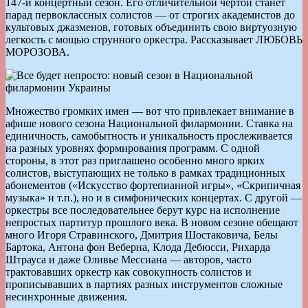
147-й концертный сезон. Его отличительной чертой станет
парад первоклассных солистов — от строгих академистов до
культовых джазменов, готовых объединить свою виртуозную
легкость с мощью струнного оркестра. Рассказывает ЛЮБОВЬ
МОРОЗОВА.
Множество громких имен — вот что привлекает внимание в
афише нового сезона Национальной филармонии. Ставка на
единичность, самобытность и уникальность прослеживается
на разных уровнях формирования программ. С одной
стороны, в этот раз приглашено особенно много ярких
солистов, выступающих не только в рамках традиционных
абонементов («Искусство фортепианной игры», «Скрипичная
музыка» и т.п.), но и в симфонических концертах. С другой —
оркестры все последовательнее берут курс на исполнение
непростых партитур прошлого века. В новом сезоне обещают
много Игоря Стравинского, Дмитрия Шостаковича, Белы
Бартока, Антона фон Веберна, Клода Дебюсси, Рихарда
Штрауса и даже Оливье Мессиана — авторов, часто
трактовавших оркестр как совокупность солистов и
прописывавших в партиях разных инструментов сложные
несинхронные движения.