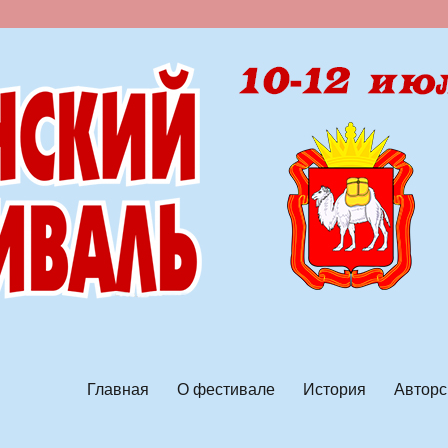
ской песни
Главная
О фестивале
История
Авторс