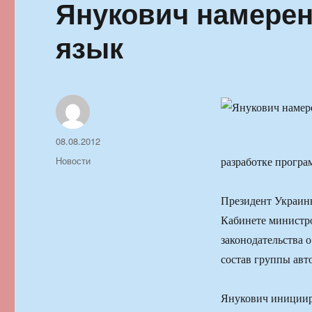
Янукович намерен
язык
Автор
Опубликовано
08.08.2012
Рубрики
Новости
разработке програ
Президент Украин
Кабинете министро
законодательства 
состав группы авт
Янукович иницииро