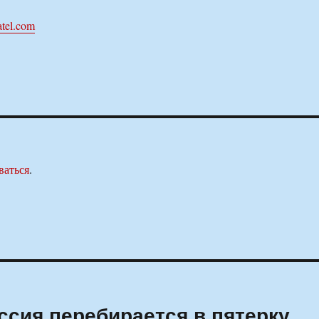
atel.com
ваться
.
ссия перебирается в пятерку