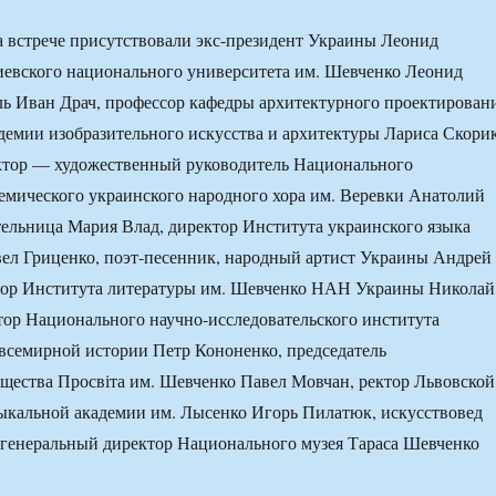
а встрече присутствовали экс-президент Украины Леонид
иевского национального университета им. Шевченко Леонид
ль Иван Драч, профессор кафедры архитектурного проектирован
емии изобразительного искусства и архитектуры Лариса Скорик
ктор — художественный руководитель Национального
емического украинского народного хора им. Веревки Анатолий
ельница Мария Влад, директор Института украинского языка
л Гриценко, поэт-песенник, народный артист Украины Андрей
тор Института литературы им. Шевченко НАН Украины Николай
ор Национального научно-исследовательского института
всемирной истории Петр Кононенко, председатель
щества Просвіта им. Шевченко Павел Мовчан, ректор Львовской
ыкальной академии им. Лысенко Игорь Пилатюк, искусствовед
 генеральный директор Национального музея Тараса Шевченко