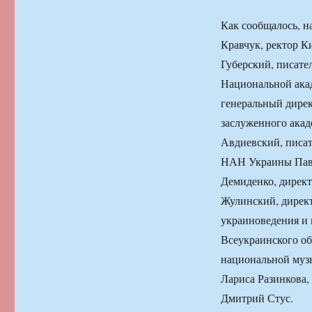
Как сообщалось, н
Кравчук, ректор К
Губерский, писате
Национальной акад
генеральный дире
заслуженного акад
Авдиевский, писат
НАН Украины Паве
Демиденко, дирек
Жулинский, директ
украиноведения и 
Всеукраинского об
национальной муз
Лариса Разинкова,
Дмитрий Стус.