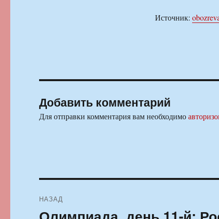
Источник:
obozrev
Добавить комментарий
Для отправки комментария вам необходимо
авторизо
Навигация
НАЗАД
по
Олимпиада, день 11-й: Ро
Предыдущая