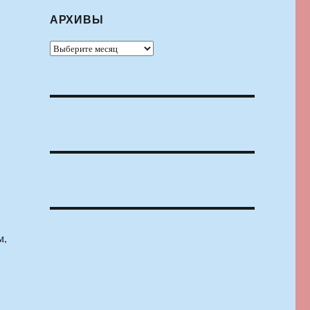
АРХИВЫ
Архивы
м,