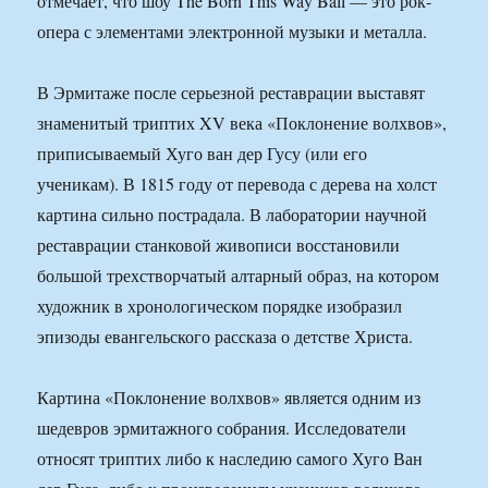
отмечает, что шоу The Born This Way Ball — это рок-
опера с элементами электронной музыки и металла.
В Эрмитаже после серьезной реставрации выставят
знаменитый триптих XV века «Поклонение волхвов»,
приписываемый Хуго ван дер Гусу (или его
ученикам). В 1815 году от перевода с дерева на холст
картина сильно пострадала. В лаборатории научной
реставрации станковой живописи восстановили
большой трехстворчатый алтарный образ, на котором
художник в хронологическом порядке изобразил
эпизоды евангельского рассказа о детстве Христа.
Картина «Поклонение волхвов» является одним из
шедевров эрмитажного собрания. Исследователи
относят триптих либо к наследию самого Хуго Ван