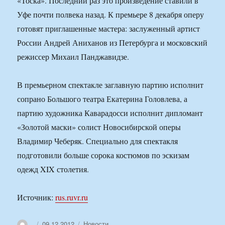
«Тоска». Последний раз это произведение ставили в
Уфе почти полвека назад. К премьере 8 декабря оперу
готовят приглашенные мастера: заслуженный артист
России Андрей Аниханов из Петербурга и московский
режиссер Михаил Панджавидзе.
В премьерном спектакле заглавную партию исполнит
сопрано Большого театра Екатерина Головлева, а
партию художника Каварадосси исполнит дипломант
«Золотой маски» солист Новосибирской оперы
Владимир Чеберяк. Специально для спектакля
подготовили больше сорока костюмов по эскизам
одежд XIX столетия.
Источник:
rus.ruvr.ru
Автор
Опубликовано
Рубрики
09.12.2012
Новости