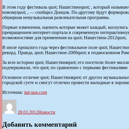
В этом году фестиваль quot; Нашествиеquot; , который называ
новомуquot; , — сообщил Донцов. По-другому будут формиров
обширная немузыкальная развлекательная программа.
Первые изменения, оценить которые может каждый, коснулись 
превращением интернет-портала в современную интерактивную
возможностями для применения на quot; Нашествии-2012quot;.
В июле прошлого года через фестивальное поле quot; Нашестви
рекорд. Правда, quot; Нашествие-2000quot; в подмосковном Рам
За всю историю quot; Нашествияquot; его посетили более милл
подчеркивали, что quot; по сравнению с первыми фестивалями 
Основное отличие quot; Нашествияquot; от других музыкальн
городской суете и смогут отлично провести выходные в хороше
Источник:
itar-tass.com
Автор
Опубликовано
Рубрики
28.03.2012
Новости
Добавить комментарий