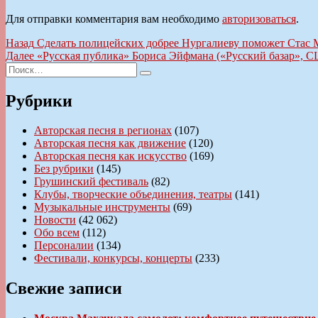
Для отправки комментария вам необходимо
авторизоваться
.
Навигация
Предыдущая
Назад
Сделать полицейских добрее Нургалиеву поможет Стас
запись:
Следующая
Далее
«Русская публика» Бориса Эйфмана («Русский базар», 
по
Искать:
запись:
Поиск
записям
Рубрики
Авторская песня в регионах
(107)
Авторская песня как движение
(120)
Авторская песня как искусство
(169)
Без рубрики
(145)
Грушинский фестиваль
(82)
Клубы, творческие объединения, театры
(141)
Музыкальные инструменты
(69)
Новости
(42 062)
Обо всем
(112)
Персоналии
(134)
Фестивали, конкурсы, концерты
(233)
Свежие записи