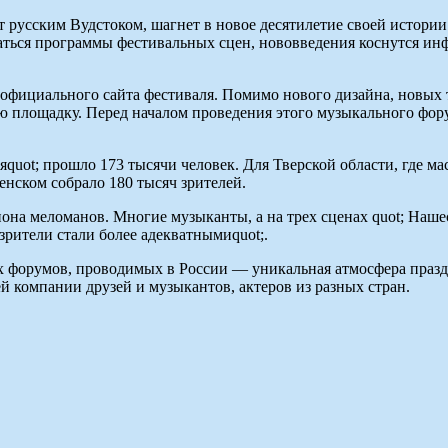
ют русским Вудстоком, шагнет в новое десятилетие своей истори
аться программы фестивальных сцен, нововведения коснутся ин
официального сайта фестиваля. Помимо нового дизайна, новых 
 площадку. Перед началом проведения этого музыкального фор
яquot; прошло 173 тысячи человек. Для Тверской области, где м
енском собрало 180 тысяч зрителей.
иона меломанов. Многие музыканты, а на трех сценах quot; Наш
зрители стали более адекватнымиquot;.
ых форумов, проводимых в России — уникальная атмосфера праз
й компании друзей и музыкантов, актеров из разных стран.