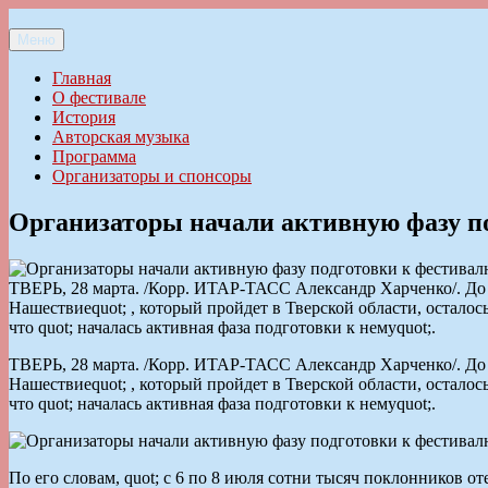
Перейти
к
Меню
Ильменский фестиваль авторской песни
содержимому
Главная
О фестивале
История
Авторская музыка
Программа
Организаторы и спонсоры
Организаторы начали активную фазу по
ТВЕРЬ, 28 марта. /Корр. ИТАР-ТАСС Александр Харченко/. До
Нашествиеquot; , который пройдет в Тверской области, остало
что quot; началась активная фаза подготовки к немуquot;.
ТВЕРЬ, 28 марта. /Корр. ИТАР-ТАСС Александр Харченко/. До
Нашествиеquot; , который пройдет в Тверской области, остало
что quot; началась активная фаза подготовки к немуquot;.
По его словам, quot; с 6 по 8 июля сотни тысяч поклонников о